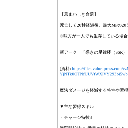
【忌まわしき命還】
死亡して20秒経過後、最大MPの2
※味方が一人でも生存している場合
新アーク 「導きの星鐘楼（SSR）
[資料:
https://files.value-press
YjNTk0OTNfUUVtWXlVY293bi5wb
魔法ダメージを軽減する特性や習
▼主な習得スキル
・チャージ特技3