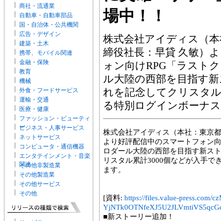
商社・流通業
場中！！
自動車・自動車部品
国・自治体・公共機関
広告・デザイン
株式会社アイディス（本
建築・土木
締役社長：早貸 久敏）
携帯、モバイル関連
金融・保険
ォン向けRPG「ラスト
教育
ル大陸の西部を目指す新
機械
れを記念してクリスタル
外食・フードサービス
運輸・交通
る特別ログインボーナス
医療・健康
ファッション・ビューティ
ー
ビジネス・人事サービス
株式会社アイディス（本社：東京都
ネットサービス
より好評配信中のスマートフォン向
コンピュータ・通信機器
ロダール大陸の西部を目指す新ス
エンタテインメント・音楽
リスタル累計3000個などが入手
関連
その他非製造業
ます。
その他製造業
その他サービス
その他
[資料:
https://files.value-press
YjNTk0OTNfeXJ5U2JLVmtiVS5qcGc
■新ストーリー追加！