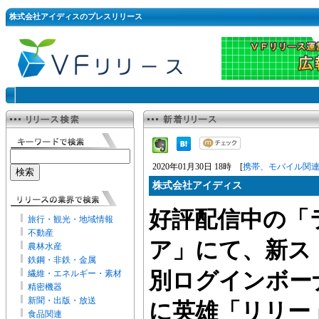
株式会社アイディスのプレスリリース
2020年01月30日 18時 [
携帯、モバイル関
株式会社アイディス
好評配信中の「
旅行・観光・地域情報
不動産
ア」にて、新ス
農林水産
鉄鋼・非鉄・金属
繊維・エネルギー・素材
別ログインボー
精密機器
新聞・出版・放送
に英雄「リリー
食品関連