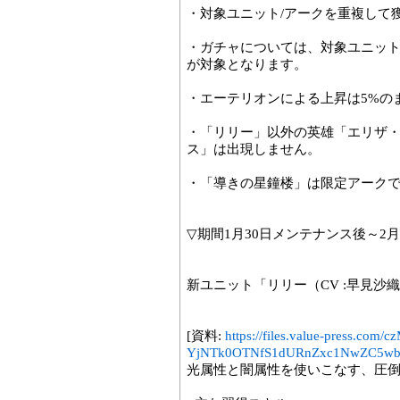
・対象ユニット/アークを重複して
・ガチャについては、対象ユニット
が対象となります。
・エーテリオンによる上昇は5%の
・「リリー」以外の英雄「エリザ
ス」は出現しません。
・「導きの星鐘楼」は限定アーク
▽期間1月30日メンテナンス後～2月6
新ユニット「リリー（CV :早見沙
[資料:
https://files.value-press
YjNTk0OTNfS1dURnZxc1NwZC5wb
光属性と闇属性を使いこなす、圧