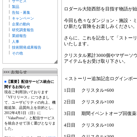
サービス
製品
ロダール大陸西部を目指す物語が
告知・募集
キャンペーン
今回も色々なダンジョン・施設・
企業の動向
ひ新たな冒険をお楽しみください
研究調査報告
業績報告
さらに、これを記念して「ストー
人事
いたします。
技術開発成果報告
その他
クリスタル累計3000個やマザー
アイテムをお受け取り下さい。
＜ストーリー追加記念ログインボ
■
【重要】配信サービス統合に
関するお知らせ
1日目 クリスタル×600
現在ご利用頂いております
「VFリリース」につきまし
2日目 クリスタル×100
て、ユーザビリティの向上、機
能追加、品質向上を目的とし、
2012年4月1日（日）に
3日目 期間イベントオーブ回復薬×
「ValuePress!」と配信サービス
を統合させて頂く運びとなりま
4日目 クリスタル×100
した。
5日目 クリスタル×300