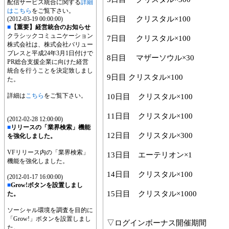
配信サービス統合に関する
詳細
はこちら
をご覧下さい。
6日目 クリスタル×100
(2012-03-19 00:00:00)
■
【重要】経営統合のお知らせ
クラシックコミュニケーション
7日目 クリスタル×100
株式会社は、株式会社バリュー
プレスと平成24年3月1日付けで
8日目 マザーソウル×30
PR総合支援企業に向けた経営
統合を行うことを決定致しまし
9日目 クリスタル×100
た。
詳細は
こちら
をご覧下さい。
10日目 クリスタル×100
11日目 クリスタル×100
(2012-02-28 12:00:00)
■
リリースの「業界検索」機能
12日目 クリスタル×300
を強化しました。
VFリリース内の「業界検索」
13日目 エーテリオン×1
機能を強化しました。
14日目 クリスタル×100
(2012-01-17 16:00:00)
■
Grow!ボタンを設置しまし
15日目 クリスタル×1000
た。
ソーシャル環境を調査を目的に
「Grow!」ボタンを設置しまし
▽ログインボーナス開催期間
た。