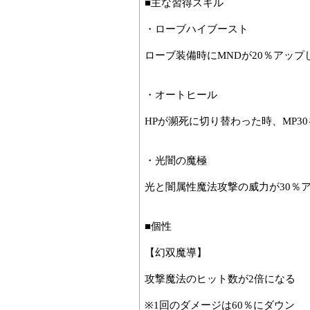
■主な習得スキル
・ローブハイブースト
ローブ装備時にMNDが20％アップ
・オートヒール
HPが瀕死に切り替わった時、MP3
・光闇の魔極
光と闇属性魔法攻撃の威力が30％
■個性
【幻双魔導】
攻撃魔法のヒット数が2倍になる
※1回のダメージは60％にダウン