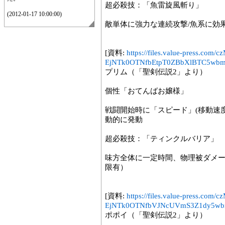
超必殺技：「魚雷旋風斬り」
(2012-01-17 10:00:00)
敵単体に強力な連続攻撃/魚系に効
[資料:
https://files.value-press
EjNTk0OTNfbEtpT0ZBbXlBTC5wbm
プリム（「聖剣伝説2」より）
個性「おてんばお嬢様」
戦闘開始時に「スピード」(移動速度U
動的に発動
超必殺技：「ティンクルバリア」
味方全体に一定時間、物理被ダメ
限有）
[資料:
https://files.value-press
EjNTk0OTNfbVJNcUVmS3Z1dy5wb
ポポイ（「聖剣伝説2」より）