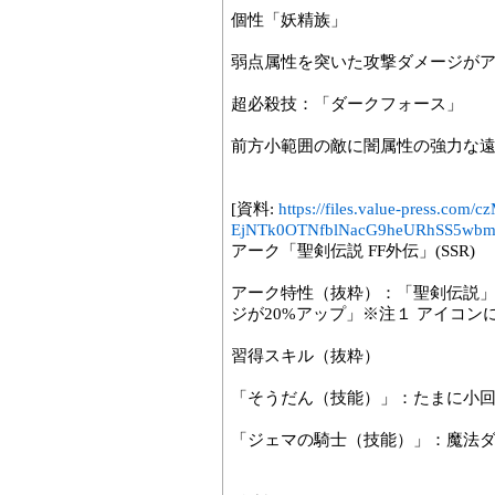
個性「妖精族」
弱点属性を突いた攻撃ダメージが
超必殺技：「ダークフォース」
前方小範囲の敵に闇属性の強力な
[資料:
https://files.value-press
EjNTk0OTNfblNacG9heURhSS5wbm
アーク「聖剣伝説 FF外伝」(SSR)
アーク特性（抜粋）：「聖剣伝説
ジが20%アップ」※注１ アイコ
習得スキル（抜粋）
「そうだん（技能）」：たまに小
「ジェマの騎士（技能）」：魔法