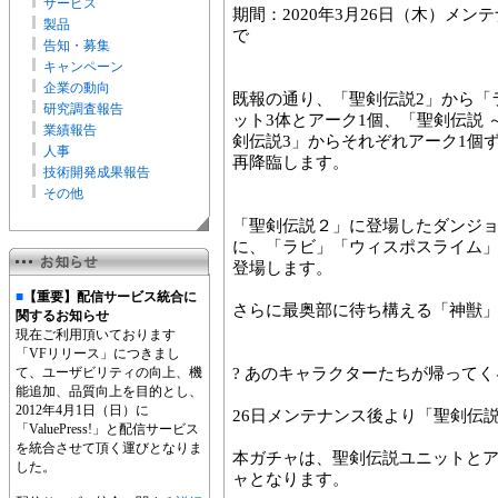
サービス
期間：2020年3月26日（木）メンテ
製品
で
告知・募集
キャンペーン
企業の動向
既報の通り、「聖剣伝説2」から「
研究調査報告
ット3体とアーク1個、「聖剣伝説
業績報告
剣伝説3」からそれぞれアーク1個
人事
再降臨します。
技術開発成果報告
その他
「聖剣伝説２」に登場したダンジ
に、「ラビ」「ウィスポスライム
登場します。
■
【重要】配信サービス統合に
さらに最奥部に待ち構える「神獣
関するお知らせ
現在ご利用頂いております
「VFリリース」につきまし
て、ユーザビリティの向上、機
? あのキャラクターたちが帰ってく
能追加、品質向上を目的とし、
2012年4月1日（日）に
26日メンテナンス後より「聖剣伝
「ValuePress!」と配信サービス
を統合させて頂く運びとなりま
本ガチャは、聖剣伝説ユニットと
した。
ャとなります。