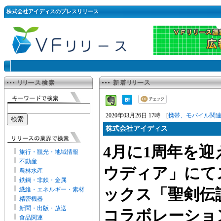
株式会社アイディスのプレスリリース
2020年03月26日 17時 [
携帯、モバイル関
株式会社アイディス
4月に1周年を
旅行・観光・地域情報
不動産
ウディア」にて
農林水産
鉄鋼・非鉄・金属
繊維・エネルギー・素材
ックス「聖剣伝
精密機器
新聞・出版・放送
コラボレーショ
食品関連