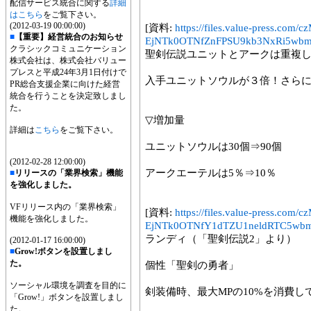
配信サービス統合に関する
詳細
はこちら
をご覧下さい。
(2012-03-19 00:00:00)
[資料:
https://files.value-press
■
【重要】経営統合のお知らせ
EjNTk0OTNfZnFPSU9kb3NxRi5wbm
クラシックコミュニケーション
聖剣伝説ユニットとアークは重複
株式会社は、株式会社バリュー
プレスと平成24年3月1日付けで
入手ユニットソウルが３倍！さら
PR総合支援企業に向けた経営
統合を行うことを決定致しまし
た。
▽増加量
詳細は
こちら
をご覧下さい。
ユニットソウルは30個⇒90個
(2012-02-28 12:00:00)
アークエーテルは5％⇒10％
■
リリースの「業界検索」機能
を強化しました。
VFリリース内の「業界検索」
[資料:
https://files.value-press
機能を強化しました。
EjNTk0OTNfY1dTZU1neldRTC5wbm
ランディ（「聖剣伝説2」より）
(2012-01-17 16:00:00)
■
Grow!ボタンを設置しまし
た。
個性「聖剣の勇者」
ソーシャル環境を調査を目的に
剣装備時、最大MPの10%を消費
「Grow!」ボタンを設置しまし
た。