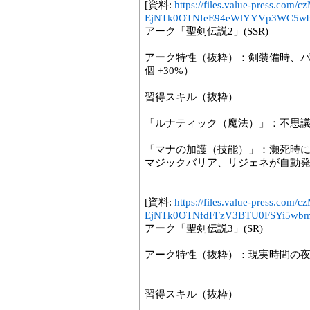
[資料:
https://files.value-press
EjNTk0OTNfeE94eWlYYVp3WC5wb
アーク「聖剣伝説2」(SSR)
アーク特性（抜粋）：剣装備時、バ
個 +30%）
習得スキル（抜粋）
「ルナティック（魔法）」：不思
「マナの加護（技能）」：瀕死時
マジックバリア、リジェネが自動
[資料:
https://files.value-press
EjNTk0OTNfdFFzV3BTU0FSYi5wbm
アーク「聖剣伝説3」(SR)
アーク特性（抜粋）：現実時間の夜（18
習得スキル（抜粋）