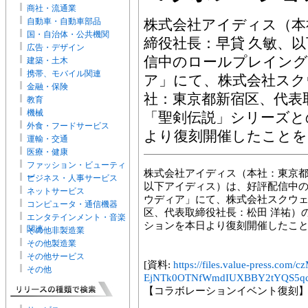
商社・流通業
自動車・自動車部品
株式会社アイディス（本
国・自治体・公共機関
締役社長：早貸 久敏、
広告・デザイン
信中のロールプレイン
建築・土木
携帯、モバイル関連
ア」にて、株式会社スク
金融・保険
社：東京都新宿区、代表
教育
機械
「聖剣伝説」シリーズと
外食・フードサービス
より復刻開催したことを
運輸・交通
医療・健康
ファッション・ビューティ
株式会社アイディス（本社：東京都
ー
ビジネス・人事サービス
以下アイディス）は、好評配信中
ネットサービス
ウディア」にて、株式会社スクウ
コンピュータ・通信機器
区、代表取締役社長：松田 洋祐）
エンタテインメント・音楽
ションを本日より復刻開催したこ
関連
その他非製造業
その他製造業
その他サービス
[資料:
https://files.value-press
その他
EjNTk0OTNfWmdIUXBBY2tYQS5qc
【コラボレーションイベント復刻