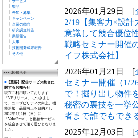
サービス
製品
2026年01月29日 [
告知・募集
キャンペーン
2/19【集客力×設
企業の動向
研究調査報告
意識して競合優位
業績報告
戦略セミナー開催
人事
技術開発成果報告
イフ株式会社】
その他
2026年01月21日 [
セミナー開催（1/2
■
【重要】配信サービス統合に
関するお知らせ
で！掘り出し物件
現在ご利用頂いております
「VFリリース」につきまし
秘密の裏技を一挙公
て、ユーザビリティの向上、機
能追加、品質向上を目的とし、
者まで誰でもできる
2012年4月1日（日）に
「ValuePress!」と配信サービス
を統合させて頂く運びとなりま
2025年12月03日 [
した。