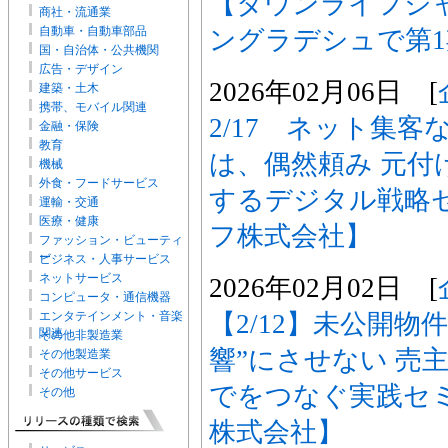
【タウンライフジ
商社・流通業
自動車・自動車部品
ングラデシュで第
国・自治体・公共機関
広告・デザイン
2026年02月06日 [
建築・土木
携帯、モバイル関連
2/17 ネット集
金融・保険
教育
は、偶然頼み 元付
機械
外食・フードサービス
するデジタル戦略
運輸・交通
医療・健康
フ株式会社】
ファッション・ビューティ
ー
ビジネス・人事サービス
ネットサービス
2026年02月02日 [
コンピュータ・通信機器
【2/12】未公開物
エンタテインメント・音楽
関連
その他非製造業
響”にさせない 売
その他製造業
その他サービス
でをつなぐ実践セ
その他
株式会社】