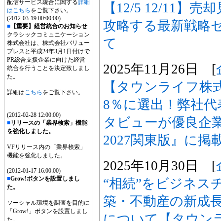
配信サービス統合に関する
詳細
【12/5 12/11
はこちら
をご覧下さい。
(2012-03-19 00:00:00)
攻略する最新戦略
■
【重要】経営統合のお知らせ
クラシックコミュニケーション
て
株式会社は、株式会社バリュー
プレスと平成24年3月1日付けで
PR総合支援企業に向けた経営
2025年11月26日 [
統合を行うことを決定致しまし
た。
【タウンライフ株
詳細は
こちら
をご覧下さい。
8％に選出！弊社代
(2012-02-28 12:00:00)
タビューが優良企
■
リリースの「業界検索」機能
を強化しました。
2027関東版』に
VFリリース内の「業界検索」
機能を強化しました。
2025年10月30日 [
(2012-01-17 16:00:00)
■
Grow!ボタンを設置しまし
“相続”をビジネス
た。
築・不動産の新成
ソーシャル環境を調査を目的に
「Grow!」ボタンを設置しまし
について【タウン
た。