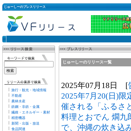
じゅーしーのプレスリリース
じゅーしーのリリース一覧
2025年07月18日 [
旅行・観光・地域情報
2025年7月20(日
不動産
農林水産
催される「ふるさ
鉄鋼・非鉄・金属
繊維・エネルギー・素材
料理とおでん 燗九
精密機器
新聞・出版・放送
で、沖縄の炊き込
食品関連