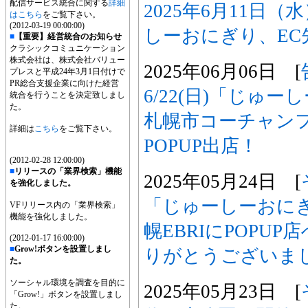
配信サービス統合に関する
詳細
2025年6月11日
はこちら
をご覧下さい。
(2012-03-19 00:00:00)
しーおにぎり、EC
■
【重要】経営統合のお知らせ
クラシックコミュニケーション
株式会社は、株式会社バリュー
2025年06月06日 [
プレスと平成24年3月1日付けで
PR総合支援企業に向けた経営
6/22(日)「じゅ
統合を行うことを決定致しまし
た。
札幌市コーチャン
詳細は
こちら
をご覧下さい。
POPUP出店！
(2012-02-28 12:00:00)
■
リリースの「業界検索」機能
2025年05月24日 [
を強化しました。
「じゅーしーおに
VFリリース内の「業界検索」
機能を強化しました。
幌EBRIにPOPU
(2012-01-17 16:00:00)
■
Grow!ボタンを設置しまし
りがとうございま
た。
ソーシャル環境を調査を目的に
2025年05月23日 [
「Grow!」ボタンを設置しまし
た。