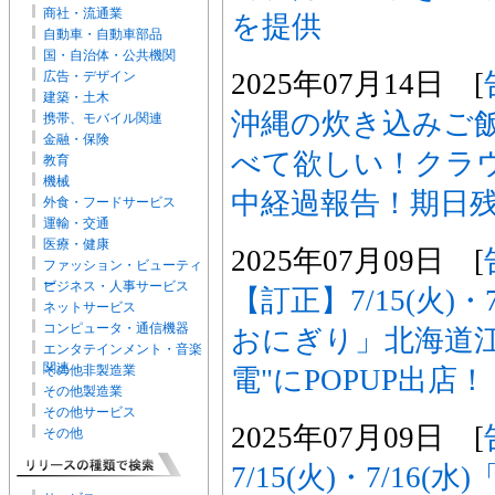
商社・流通業
を提供
自動車・自動車部品
国・自治体・公共機関
2025年07月14日 [
広告・デザイン
建築・土木
沖縄の炊き込みご
携帯、モバイル関連
金融・保険
べて欲しい！クラ
教育
機械
中経過報告！期日
外食・フードサービス
運輸・交通
医療・健康
2025年07月09日 [
ファッション・ビューティ
ー
ビジネス・人事サービス
【訂正】7/15(火)・
ネットサービス
コンピュータ・通信機器
おにぎり」北海道江
エンタテインメント・音楽
関連
その他非製造業
電"にPOPUP出店！
その他製造業
その他サービス
2025年07月09日 [
その他
7/15(火)・7/16