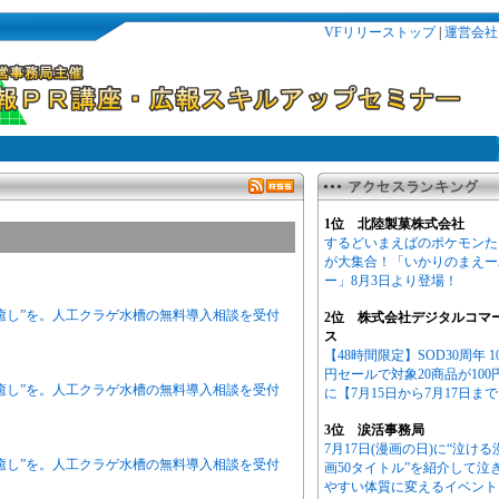
VFリリーストップ
|
運営会社
1位 北陸製菓株式会社
するどいまえばのポケモンた
が大集合！「いかりのまえー
ー」8月3日より登場！
癒し”を。人工クラゲ水槽の無料導入相談を受付
2位 株式会社デジタルコマ
ス
【48時間限定】SOD30周年 1
円セールで対象20商品が100
癒し”を。人工クラゲ水槽の無料導入相談を受付
に【7月15日から7月17日ま
3位 涙活事務局
7月17日(漫画の日)に“泣ける
癒し”を。人工クラゲ水槽の無料導入相談を受付
画50タイトル”を紹介して泣
やすい体質に変えるイベント