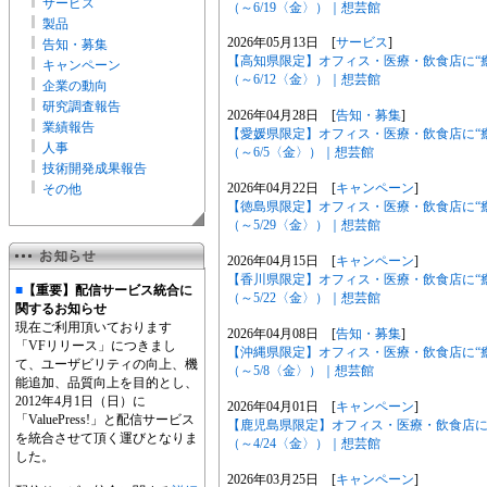
サービス
（～6/19〈金〉）｜想芸館
製品
2026年05月13日 [
サービス
]
告知・募集
【高知県限定】オフィス・医療・飲食店に“
キャンペーン
（～6/12〈金〉）｜想芸館
企業の動向
研究調査報告
2026年04月28日 [
告知・募集
]
業績報告
【愛媛県限定】オフィス・医療・飲食店に“
人事
（～6/5〈金〉）｜想芸館
技術開発成果報告
2026年04月22日 [
キャンペーン
]
その他
【徳島県限定】オフィス・医療・飲食店に“
（～5/29〈金〉）｜想芸館
2026年04月15日 [
キャンペーン
]
【香川県限定】オフィス・医療・飲食店に“
■
【重要】配信サービス統合に
（～5/22〈金〉）｜想芸館
関するお知らせ
現在ご利用頂いております
2026年04月08日 [
告知・募集
]
「VFリリース」につきまし
【沖縄県限定】オフィス・医療・飲食店に“
て、ユーザビリティの向上、機
（～5/8〈金〉）｜想芸館
能追加、品質向上を目的とし、
2012年4月1日（日）に
2026年04月01日 [
キャンペーン
]
「ValuePress!」と配信サービス
【鹿児島県限定】オフィス・医療・飲食店に
を統合させて頂く運びとなりま
（～4/24〈金〉）｜想芸館
した。
2026年03月25日 [
キャンペーン
]