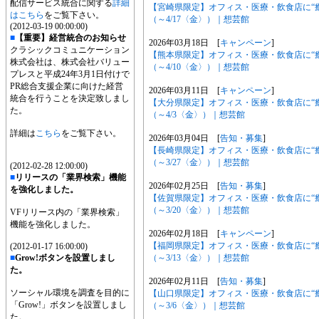
配信サービス統合に関する
詳細
【宮崎県限定】オフィス・医療・飲食店に“
はこちら
をご覧下さい。
（～4/17〈金〉）｜想芸館
(2012-03-19 00:00:00)
■
【重要】経営統合のお知らせ
2026年03月18日 [
キャンペーン
]
クラシックコミュニケーション
【熊本県限定】オフィス・医療・飲食店に“
株式会社は、株式会社バリュー
（～4/10〈金〉）｜想芸館
プレスと平成24年3月1日付けで
PR総合支援企業に向けた経営
2026年03月11日 [
キャンペーン
]
統合を行うことを決定致しまし
【大分県限定】オフィス・医療・飲食店に“
た。
（～4/3〈金〉）｜想芸館
詳細は
こちら
をご覧下さい。
2026年03月04日 [
告知・募集
]
【長崎県限定】オフィス・医療・飲食店に“
（～3/27〈金〉）｜想芸館
(2012-02-28 12:00:00)
■
リリースの「業界検索」機能
2026年02月25日 [
告知・募集
]
を強化しました。
【佐賀県限定】オフィス・医療・飲食店に“
（～3/20〈金〉）｜想芸館
VFリリース内の「業界検索」
機能を強化しました。
2026年02月18日 [
キャンペーン
]
【福岡県限定】オフィス・医療・飲食店に“
(2012-01-17 16:00:00)
（～3/13〈金〉）｜想芸館
■
Grow!ボタンを設置しまし
た。
2026年02月11日 [
告知・募集
]
ソーシャル環境を調査を目的に
【山口県限定】オフィス・医療・飲食店に“
「Grow!」ボタンを設置しまし
（～3/6〈金〉）｜想芸館
た。