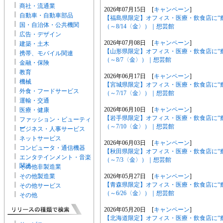
商社・流通業
2026年07月15日 [
キャンペーン
]
自動車・自動車部品
【福島県限定】オフィス・医療・飲食店に“
国・自治体・公共機関
（～8/14〈金〉）｜想芸館
広告・デザイン
2026年07月08日 [
キャンペーン
]
建築・土木
【山形県限定】オフィス・医療・飲食店に“
携帯、モバイル関連
（～8/7〈金〉）｜想芸館
金融・保険
教育
2026年06月17日 [
キャンペーン
]
機械
【宮城県限定】オフィス・医療・飲食店に“
外食・フードサービス
（～7/17〈金〉）｜想芸館
運輸・交通
2026年06月10日 [
キャンペーン
]
医療・健康
【岩手県限定】オフィス・医療・飲食店に“
ファッション・ビューティ
（～7/10〈金〉）｜想芸館
ー
ビジネス・人事サービス
ネットサービス
2026年06月03日 [
キャンペーン
]
コンピュータ・通信機器
【秋田県限定】オフィス・医療・飲食店に“
エンタテインメント・音楽
（～7/3〈金〉）｜想芸館
関連
その他非製造業
2026年05月27日 [
キャンペーン
]
その他製造業
【青森県限定】オフィス・医療・飲食店に“
その他サービス
（～6/26〈金〉）｜想芸館
その他
2026年05月20日 [
キャンペーン
]
【北海道限定】オフィス・医療・飲食店に“