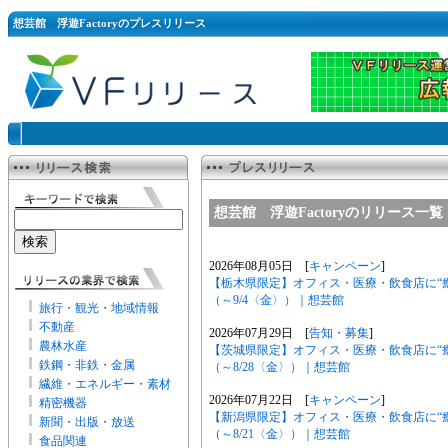
想芸館 浮遊Factoryのプレスリリース
想芸館 浮遊Factoryのリリース一覧
2026年08月05日 [
キャンペーン
]
【栃木県限定】オフィス・医療・飲食店に“
（～9/4〈金〉）｜想芸館
旅行・観光・地域情報
不動産
2026年07月29日 [
告知・募集
]
農林水産
【茨城県限定】オフィス・医療・飲食店に“
鉄鋼・非鉄・金属
（～8/28〈金〉）｜想芸館
繊維・エネルギー・素材
2026年07月22日 [
キャンペーン
]
精密機器
【新潟県限定】オフィス・医療・飲食店に“
新聞・出版・放送
（～8/21〈金〉）｜想芸館
食品関連