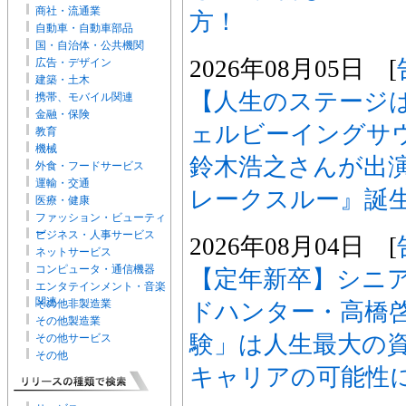
商社・流通業
方！
自動車・自動車部品
国・自治体・公共機関
2026年08月05日 [
広告・デザイン
建築・土木
【人生のステージ
携帯、モバイル関連
金融・保険
ェルビーイングサ
教育
機械
鈴木浩之さんが出
外食・フードサービス
運輸・交通
レークスルー』誕
医療・健康
ファッション・ビューティ
ー
ビジネス・人事サービス
2026年08月04日 [
ネットサービス
コンピュータ・通信機器
【定年新卒】シニ
エンタテインメント・音楽
関連
その他非製造業
ドハンター・高橋
その他製造業
験」は人生最大の資
その他サービス
その他
キャリアの可能性