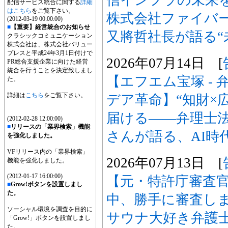
配信サービス統合に関する
詳細
はこちら
をご覧下さい。
株式会社ファイバー
(2012-03-19 00:00:00)
■
【重要】経営統合のお知らせ
又將哲社長が語る“
クラシックコミュニケーション
株式会社は、株式会社バリュー
プレスと平成24年3月1日付けで
2026年07月14日 [
PR総合支援企業に向けた経営
統合を行うことを決定致しまし
【エフエム宝塚 -
た。
詳細は
こちら
をご覧下さい。
デア革命】“知財×
届ける――弁理士法
(2012-02-28 12:00:00)
■
リリースの「業界検索」機能
さんが語る、AI時
を強化しました。
VFリリース内の「業界検索」
2026年07月13日 [
機能を強化しました。
(2012-01-17 16:00:00)
【元・特許庁審査
■
Grow!ボタンを設置しまし
た。
中、勝手に審査し
ソーシャル環境を調査を目的に
サウナ大好き弁護
「Grow!」ボタンを設置しまし
た。