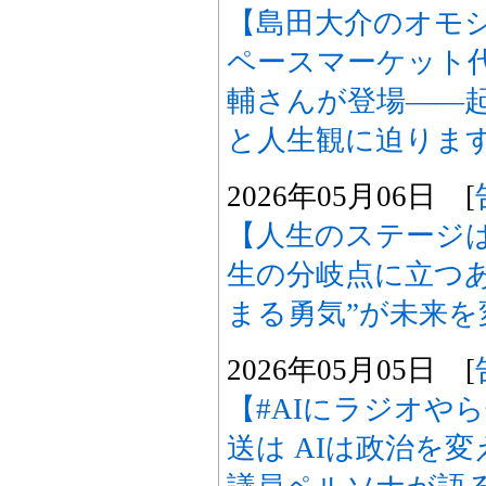
【島田大介のオモ
ペースマーケット代
輔さんが登場――
と人生観に迫りま
2026年05月06日 [
【人生のステージ
生の分岐点に立つ
まる勇気”が未来を
2026年05月05日 [
【#AIにラジオや
送は AIは政治を