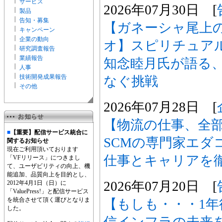
サービス
2026年07月30日 [
製品
告知・募集
【ガネーシャ尾上
キャンペーン
企業の動向
オ】スピリチュアル
研究調査報告
業績報告
知念睦月氏が語る
人事
技術開発成果報告
なぐ挑戦
その他
2026年07月28日 [
【物流の仕事、全
■
【重要】配信サービス統合に
SCMの専門家エダ
関するお知らせ
現在ご利用頂いております
仕事とキャリアを
「VFリリース」につきまし
て、ユーザビリティの向上、機
能追加、品質向上を目的とし、
2026年07月20日 [
2012年4月1日（日）に
「ValuePress!」と配信サービス
を統合させて頂く運びとなりま
【もしも・・・1
した。
信インフラの未来