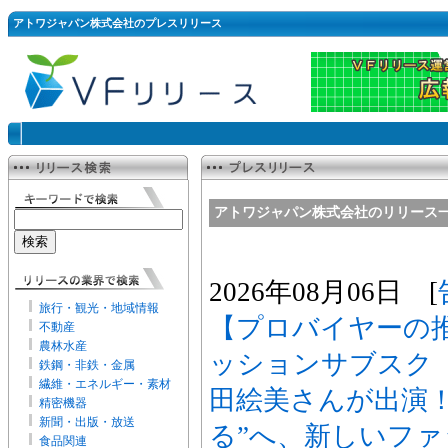
アトワジャパン株式会社のプレスリリース
アトワジャパン株式会社のリリース
2026年08月06日 [
旅行・観光・地域情報
【プロバイヤーの
不動産
農林水産
ッションサブスク「Ano
鉄鋼・非鉄・金属
繊維・エネルギー・素材
田絵美さんが出演！
精密機器
新聞・出版・放送
る”へ、新しいフ
食品関連