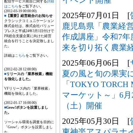
配信サービス統合に関する
詳細
はこちら
をご覧下さい。
(2012-03-19 00:00:00)
2025年07月01日 [
■
【重要】経営統合のお知らせ
クラシックコミュニケーション
鹿児島県「農業経
株式会社は、株式会社バリュー
プレスと平成24年3月1日付けで
作成講座」令和7年
PR総合支援企業に向けた経営
統合を行うことを決定致しまし
来を切り拓く農業
た。
詳細は
こちら
をご覧下さい。
2025年06月06日 [
(2012-02-28 12:00:00)
夏の風と旬の果実に
■
リリースの「業界検索」機能
を強化しました。
「TOKYO TORCH
VFリリース内の「業界検索」
マーケット～」6月2
機能を強化しました。
(2012-01-17 16:00:00)
（土）開催
■
Grow!ボタンを設置しまし
た。
2025年05月30日 [
ソーシャル環境を調査を目的に
「Grow!」ボタンを設置しまし
東神楽アスパラナイトv
た。