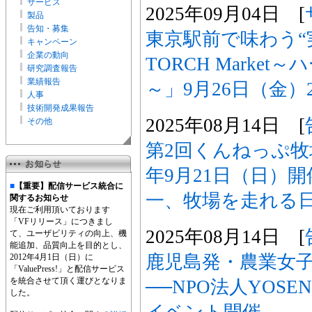
サービス
2025年09月04日 [
製品
告知・募集
東京駅前で味わう“実
キャンペーン
企業の動向
TORCH Marke
研究調査報告
業績報告
～」9月26日（金）
人事
技術開発成果報告
2025年08月14日 [
その他
第2回くんねっぷ牧場
年9月21日（日）
■
【重要】配信サービス統合に
一、牧場を走れる
関するお知らせ
現在ご利用頂いております
「VFリリース」につきまし
2025年08月14日 [
て、ユーザビリティの向上、機
能追加、品質向上を目的とし、
鹿児島発・農業女
2012年4月1日（日）に
「ValuePress!」と配信サービス
を統合させて頂く運びとなりま
──NPO法人YOS
した。
イベント開催