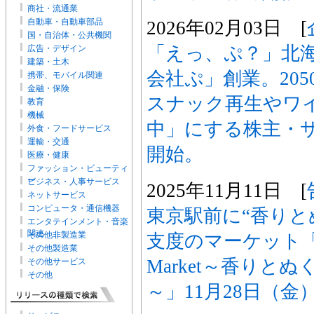
商社・流通業
自動車・自動車部品
2026年02月03日 [
国・自治体・公共機関
「えっ、ぷ？」北
広告・デザイン
建築・土木
会社ぷ」創業。20
携帯、モバイル関連
金融・保険
スナック再生やワ
教育
機械
中」にする株主・サ
外食・フードサービス
運輸・交通
開始。
医療・健康
ファッション・ビューティ
ー
ビジネス・人事サービス
2025年11月11日 [
ネットサービス
コンピュータ・通信機器
東京駅前に“香りと
エンタテインメント・音楽
関連
その他非製造業
支度のマーケット「T
その他製造業
Market～香りと
その他サービス
その他
～」11月28日（金