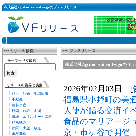
株式会社AgriInnovationDesignのプレスリリース
株式会社AgriInnovationDesignの
2026年02月03日 [
旅行・観光・地域情報
福島県小野町の美
不動産
農林水産
大使が贈る交流イ
鉄鋼・非鉄・金属
繊維・エネルギー・素材
食品のマリアージュ
精密機器
新聞・出版・放送
京・市ヶ谷で開催
食品関連