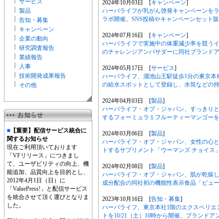
サービス
2024年10月03日 [
キャンペーン
]
製品
ハーバライフが乳がん啓発キャンペーンをラ
ラボ開催。SNS投稿やキャンペーンセット
告知・募集
キャンペーン
2024年07月16日 [
キャンペーン
]
企業の動向
ハーバライフで実施中の体重減少率を競う
研究調査報告
のチャレンジアンバサダーに同社ブランドア
業績報告
人事
2024年05月17日 [
サービス
]
技術開発成果報告
ハーバライフ、溜池山王駅徒歩1分の東京本社
の給水スポットとして登録し、水筒などの
その他
2024年04月03日 [
製品
]
ハーバライフ・オブ・ジャパン、すっきり
するフォーミュラ１フルーティーマンゴーを
■
【重要】配信サービス統合に
2024年03月06日 [
製品
]
関するお知らせ
ハーバライフ・オブ・ジャパン、女性の心
現在ご利用頂いております
トするサプリメント「ウーマンズ チョイス
「VFリリース」につきまし
て、ユーザビリティの向上、機
2024年02月08日 [
製品
]
能追加、品質向上を目的とし、
ハーバライフ・オブ・ジャパン、肌が乾燥
2012年4月1日（日）に
成分配合の同社初の機能性表示食品「ビュー
「ValuePress!」と配信サービス
を統合させて頂く運びとなりま
2023年10月16日 [
告知・募集
]
した。
ハーバライフ、東京本社1階のエクスペリエ
トを10/21（土）10時から開催。ブランド