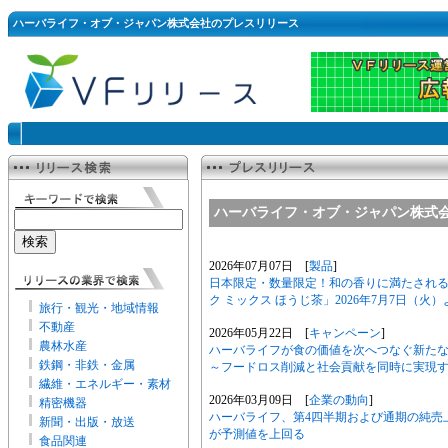
ハーバライフ・オブ・ジャパン株式会社のプレスリリース
ハーバライフ・オブ・ジャパン株式
2026年07月07日 [
製品
]
日本限定・数量限定！和の香りに満たされる
ク ミックス ほうじ茶」2026年7月7日（
旅行・観光・地域情報
不動産
2026年05月22日 [
キャンペーン
]
農林水産
ハーバライフが食の価値を次へつなぐ新たな取
鉄鋼・非鉄・金属
～フードロス削減と社会貢献を同時に実現
繊維・エネルギー・素材
2026年03月09日 [
企業の動向
]
精密機器
ハーバライフ、第4四半期および通期の純売上
新聞・出版・放送
が予測値を上回る
食品関連