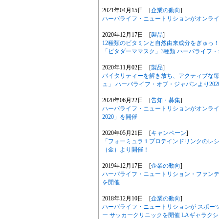
2021年04月15日 [
企業の動向
]
ハーバライフ・ニュートリションがオンライン
2020年12月17日 [
製品
]
12種類のビタミンと自然由来成分をぎゅっ
「ビタダーママスク」3種類 ハーバライフ
2020年11月02日 [
製品
]
バイタリティーを解き放ち、アクティブな毎
ュ」 ハーバライフ・オブ・ジャパンより202
2020年06月22日 [
告知・募集
]
ハーバライフ・ニュートリションがオンライ
2020」を開催
2020年05月21日 [
キャンペーン
]
「フォーミュラ１プロテインドリンクのレシ
（金）より開催！
2019年12月17日 [
企業の動向
]
ハーバライフ・ニュートリション・ファンデ
を開催
2018年12月10日 [
企業の動向
]
ハーバライフ・ニュートリションが スポー
ー サッカークリニックを開催 LAギャラク