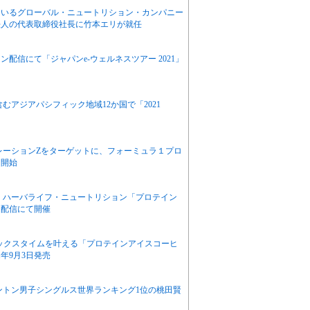
ているグローバル・ニュートリション・カンパニー
法人の代表取締役社長に竹本エリが就任
配信にて「ジャパンe-ウェルネスツアー 2021」
むアジアパシフィック地域12か国で「2021
レーションZをターゲットに、フォーミュラ１プロ
を開始
 ハーバライフ・ニュートリション「プロテイン
ン配信にて開催
リラックスタイムを叶える「プロテインアイスコーヒ
年9月3日発売
ントン男子シングルス世界ランキング1位の桃田賢