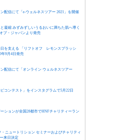
配信にて「e-ウェルネスツアー 2021」を開催
！と凝縮 みずみずしいうるおいに満ちた肌へ導く
・オブ・ジャパンより発売
日を支える 「リフトオフ レモンスプラッシ
0年9月4日発売
ン配信にて「オンライン ウェルネスツアー
ピコンテスト」をインスタグラムで5月22日
ーションが全国28都市でHNFチャリティーラン
ツ・ニュートリション セミナーおよびチャリティ
シー来日決定