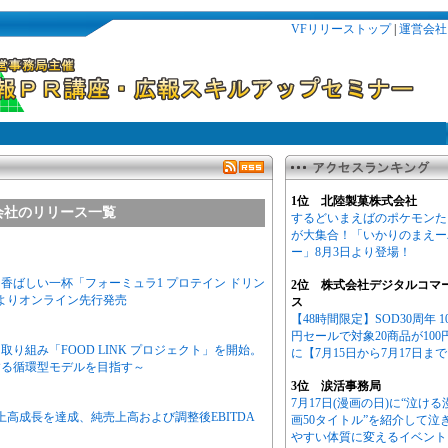
VFリリーストップ
|
運営会社
1位 北陸製菓株式会社
会社のリリース一覧
するどいまえばのポケモンた
が大集合！「いかりのまえー
ー」8月3日より登場！
香ばしい一杯「フォーミュラ1 プロテイン ドリン
2位 株式会社デジタルコマ
火）よりオンライン先行発売
ス
【48時間限定】SOD30周年 1
円セールで対象20商品が100
り組み「FOOD LINK プロジェクト」を開始。
に【7月15日から7月17日ま
する循環型モデルを目指す～
3位 涙活事務局
7月17日(漫画の日)に“泣ける
高成長を達成、純売上高および調整後EBITDA
画50タイトル”を紹介して泣
やすい体質に変えるイベント