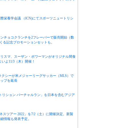
際栄養学会議 （ICN)にてスポーツニュートリシ
ンチョコクランチを2フレーバーで販売開始（数
てくる記念プロモーションセットも。
カリスマ、スーザン・ボワーマンがオリジナル間食
いよ11/3（木）開催！
ラクシーが米メジャーリーグサッカー（MLS）で
シップを延長
トリション バーチャルラン」を日本を含むアジア
スツアー 2022」を7/2（土）に開催決定。新製
詳細情報も発表予定。