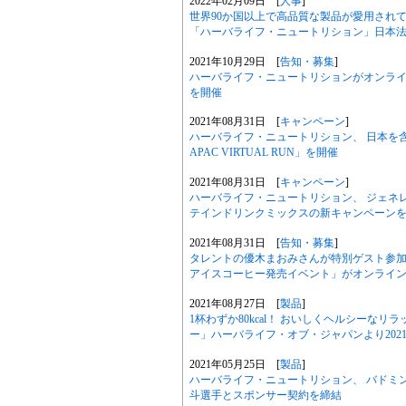
2022年02月09日 [
人事
]
世界90か国以上で高品質な製品が愛用され
「ハーバライフ・ニュートリション」日本
2021年10月29日 [
告知・募集
]
ハーバライフ・ニュートリションがオンライン
を開催
2021年08月31日 [
キャンペーン
]
ハーバライフ・ニュートリション、 日本を含
APAC VIRTUAL RUN」を開催
2021年08月31日 [
キャンペーン
]
ハーバライフ・ニュートリション、 ジェネ
テインドリンクミックスの新キャンペーン
2021年08月31日 [
告知・募集
]
タレントの優木まおみさんが特別ゲスト参加
アイスコーヒー発売イベント」がオンライ
2021年08月27日 [
製品
]
1杯わずか80kcal！ おいしくヘルシーな
ー」ハーバライフ・オブ・ジャパンより2021
2021年05月25日 [
製品
]
ハーバライフ・ニュートリション、 バドミ
斗選手とスポンサー契約を締結