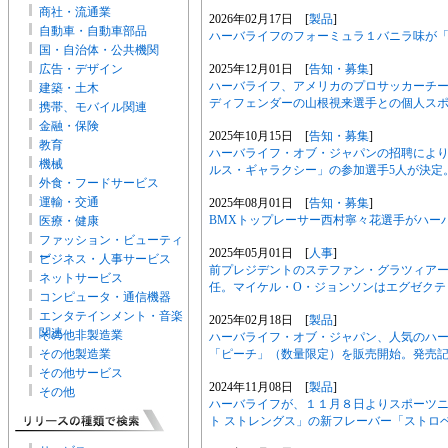
商社・流通業
2026年02月17日 [
製品
]
自動車・自動車部品
ハーバライフのフォーミュラ１バニラ味が
国・自治体・公共機関
2025年12月01日 [
告知・募集
]
広告・デザイン
ハーバライフ、アメリカのプロサッカーチー
建築・土木
ディフェンダーの山根視来選手との個人ス
携帯、モバイル関連
金融・保険
2025年10月15日 [
告知・募集
]
教育
ハーバライフ・オブ・ジャパンの招聘により
機械
ルス・ギャラクシー」の参加選手5人が決定
外食・フードサービス
運輸・交通
2025年08月01日 [
告知・募集
]
BMXトップレーサー西村寧々花選手がハー
医療・健康
ファッション・ビューティ
2025年05月01日 [
人事
]
ー
ビジネス・人事サービス
前プレジデントのステファン・グラツィアー
ネットサービス
任。マイケル・O・ジョンソンはエグゼクテ
コンピュータ・通信機器
エンタテインメント・音楽
2025年02月18日 [
製品
]
関連
その他非製造業
ハーバライフ・オブ・ジャパン、人気のハー
「ピーチ」（数量限定）を販売開始。発売
その他製造業
その他サービス
2024年11月08日 [
製品
]
その他
ハーバライフが、１１月８日よりスポーツニ
ト ストレングス」の新フレーバー「ストロ