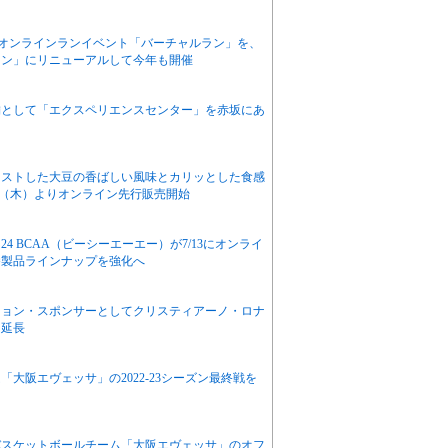
るオンラインランイベント「バーチャルラン」を、
ラン」にリニューアルして今年も開催
舗として「エクスペリエンスセンター」を赤坂にあ
ーストした大豆の香ばしい風味とカリッとした食感
0（木）よりオンライン先行販売開始
 BCAA（ビーシーエーエー）が7/13にオンライ
養製品ラインナップを強化へ
ション・スポンサーとしてクリスティアーノ・ロナ
を延長
大阪エヴェッサ」の2022-23シーズン最終戦を
バスケットボールチーム「大阪エヴェッサ」のオフ