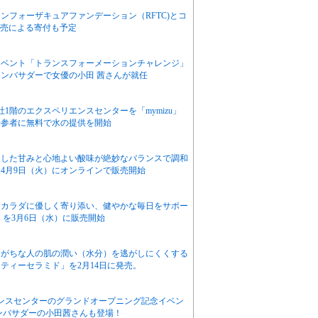
ンフォーザキュアファンデーション（RFTC)とコ
販売による寄付も予定
イベント「トランスフォーメーションチャレンジ」
ンバサダーで女優の小田 茜さんが就任
1階のエクスペリエンスセンターを「mymizu」
持参者に無料で水の提供を開始
とした甘みと心地よい酸味が絶妙なバランスで調和
4月9日（火）にオンラインで販売開始
とカラダに優しく寄り添い、健やかな毎日をサポー
」を3月6日（水）に販売開始
しがちな人の肌の潤い（水分）を逃がしにくくする
ティーセラミド」を2月14日に発売。
ンスセンターのグランドオープニング記念イベン
アンバサダーの小田茜さんも登場！