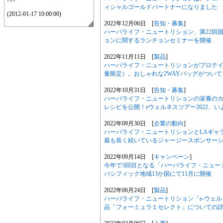
ィシャルゴールドパートナーになりました
(2012-01-17 10:00:00)
2022年12月06日 [
告知・募集
]
ハーバライフ・ニュートリション、第22回国
ョンに関するランチョンセミナーを開催
2022年11月11日 [
製品
]
ハーバライフ・ニュートリションがプロテイ
量限定）。おしゃれな2WAYバッグがつい
2022年10月31日 [
告知・募集
]
ハーバライフ・ニュートリションの栄養の
レシピを公開！eウェルネスツアー2022、いよ
2022年09月30日 [
企業の動向
]
ハーバライフ・ニュートリションとLAギャ
最も長く続いているジャージースポンサー
2022年09月14日 [
キャンペーン
]
今年で3回目となる「ハーバライフ・ニュー
パシフィック地域13か国にて11月に開催
2022年06月24日 [
製品
]
ハーバライフ・ニュートリション「e-ウェルネ
品「フォーミュラ１セレクト」についての