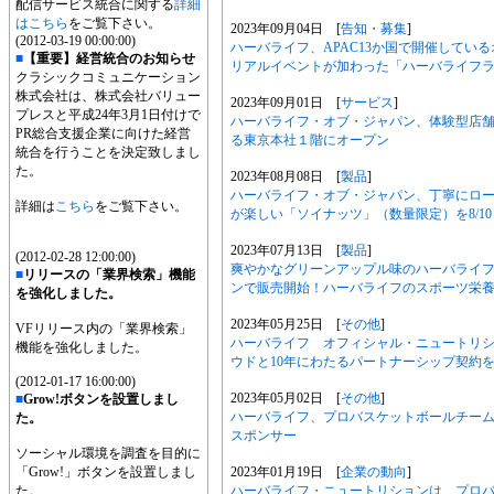
配信サービス統合に関する
詳細
はこちら
をご覧下さい。
2023年09月04日 [
告知・募集
]
(2012-03-19 00:00:00)
ハーバライフ、APAC13か国で開催してい
■
【重要】経営統合のお知らせ
リアルイベントが加わった「ハーバライフ
クラシックコミュニケーション
株式会社は、株式会社バリュー
2023年09月01日 [
サービス
]
プレスと平成24年3月1日付けで
ハーバライフ・オブ・ジャパン、体験型店
PR総合支援企業に向けた経営
る東京本社１階にオープン
統合を行うことを決定致しまし
た。
2023年08月08日 [
製品
]
ハーバライフ・オブ・ジャパン、丁寧にロ
詳細は
こちら
をご覧下さい。
が楽しい「ソイナッツ」（数量限定）を8/1
2023年07月13日 [
製品
]
(2012-02-28 12:00:00)
爽やかなグリーンアップル味のハーバライフ24
■
リリースの「業界検索」機能
ンで販売開始！ハーバライフのスポーツ栄
を強化しました。
2023年05月25日 [
その他
]
VFリリース内の「業界検索」
ハーバライフ オフィシャル・ニュートリ
機能を強化しました。
ウドと10年にわたるパートナーシップ契約
(2012-01-17 16:00:00)
2023年05月02日 [
その他
]
■
Grow!ボタンを設置しまし
ハーバライフ、プロバスケットボールチーム「
た。
スポンサー
ソーシャル環境を調査を目的に
2023年01月19日 [
企業の動向
]
「Grow!」ボタンを設置しまし
ハーバライフ・ニュートリションは、プロ
た。