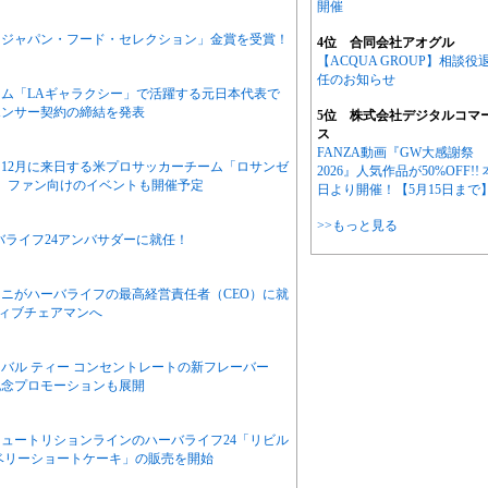
開催
「ジャパン・フード・セレクション」金賞を受賞！
4位 合同会社アオグル
【ACQUA GROUP】相談役
任のお知らせ
ム「LAギャラクシー」で活躍する元日本代表で
ポンサー契約の締結を発表
5位 株式会社デジタルコマ
ス
FANZA動画『GW大感謝祭
12月に来日する米プロサッカーチーム「ロサンゼ
2026』人気作品が50%OFF!! 
。ファン向けのイベントも開催予定
日より開催！【5月15日まで
>>もっと見る
バライフ24アンバサダーに就任！
ニがハーバライフの最高経営責任者（CEO）に就
ィブチェアマンへ
バル ティー コンセントレートの新フレーバー
記念プロモーションも展開
ュートリションラインのハーバライフ24「リビル
ベリーショートケーキ」の販売を開始