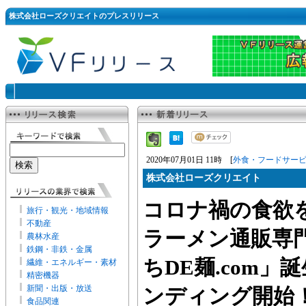
株式会社ローズクリエイトのプレスリリース
2020年07月01日 11時 [
外食・フードサー
株式会社ローズクリエイト
コロナ禍の食欲
旅行・観光・地域情報
不動産
ラーメン通販専
農林水産
鉄鋼・非鉄・金属
ちDE麺.com
繊維・エネルギー・素材
精密機器
新聞・出版・放送
ンディング開始
食品関連