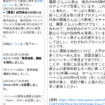
配信サービス統合に関する
詳細
麺屋 どんぶら来は、地元のWEB制作・株
はこちら
をご覧下さい。
ロデュースで営業しています。こ
(2012-03-19 00:00:00)
っと来れた」「やっぱり美味しい
■
【重要】経営統合のお知らせ
徐々に人気を取り戻すプロデュー
クラシックコミュニケーション
代表の齋藤さんはこの窮地こそチャン
株式会社は、株式会社バリュー
は、麺屋 どんぶら来だけでなく、
プレスと平成24年3月1日付けで
PR総合支援企業に向けた経営
合わせて、自分好みのオリジナル
統合を行うことを決定致しまし
販ならではの自由性を発揮してい
た。
ら、ラーメン屋さんを応援すると
してほしい。それぞれのプロジェ
詳細は
こちら
をご覧下さい。
そうです。
さらに通販を始めたいけど、人手
(2012-02-28 12:00:00)
多くのらーめん店を、加盟店舗と
■
リリースの「業界検索」機能
からパッキング発送まで全て行い、
を強化しました。
ことや、全国にお店を売り出すこ
屋さんの参画依頼も大々的に募っ
VFリリース内の「業界検索」
おうちDE麺.comは、ホームペー
機能を強化しました。
ページも2020年6月29日（月）に
(2012-01-17 16:00:00)
柏市の食と、笑顔で働く人達の力
■
Grow!ボタンを設置しまし
非ご参加ください。
た。
ソーシャル環境を調査を目的に
[資料:
https://files.value-press
「Grow!」ボタンを設置しまし
UjNTY0NTFfck5Fd3lDS3hWcS5qcGV
た。