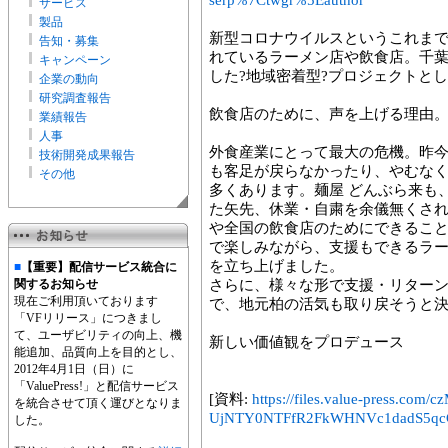
serp%7Ctwgr%5Eauthor
サービス
製品
新型コロナウイルスというこれま
告知・募集
れているラーメン店や飲食店。千葉
キャンペーン
した?地域密着型?プロジェクトと
企業の動向
研究調査報告
飲食店のために、声を上げる理由
業績報告
人事
外食産業にとって最大の危機。昨
技術開発成果報告
も客足が戻らなかったり、やむな
その他
多くあります。麺屋 どんぶら来も
た矢先、休業・自粛を余儀無くさ
や全国の飲食店のためにできるこ
で楽しみながら、支援もできるラーメ
を立ち上げました。
■
【重要】配信サービス統合に
関するお知らせ
さらに、様々な形で支援・リター
現在ご利用頂いております
で、地元柏の活気も取り戻そうと
「VFリリース」につきまし
て、ユーザビリティの向上、機
新しい価値観をプロデュース
能追加、品質向上を目的とし、
2012年4月1日（日）に
「ValuePress!」と配信サービス
[資料:
https://files.value-press
を統合させて頂く運びとなりま
UjNTY0NTFfR2FkWHNVc1dadS5qcG
した。