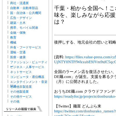
商社・流通業
千葉・柏から全国へ！こ
自動車・自動車部品
国・自治体・公共機関
味を、楽しみながら応援
広告・デザイン
は？
建築・土木
携帯、モバイル関連
金融・保険
教育
後押しする、地元会社の想いと戦
機械
外食・フードサービス
運輸・交通
[資料:
https://files.value-press
医療・健康
UjNTY0NTFfWkxubE9JVm9tdC5qcG
ファッション・ビューティ
ー
ビジネス・人事サービス
全国のラーメン店を復活させたい
ネットサービス
DE麺.com」が誕生。支援を募るク
コンピュータ・通信機器
（月）に公開されました。
エンタテインメント・音楽
関連
その他非製造業
おうちDE麺.com クラウドファン
その他製造業
https://readyfor.jp/projects/donburak
その他サービス
その他
【Twitter】麺屋 どんぶら来
https://twitter.com/donburako_ram