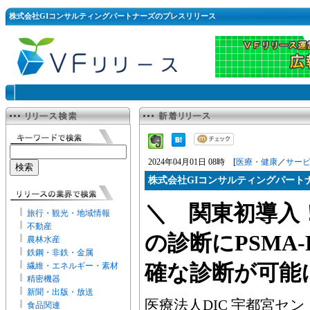
株式会社GIコンサルティングパートナーズのプレスリリース
2024年04月01日 08時 [
医療・健康
／
サー
株式会社GIコンサルティングパート
＼ 関東初導入
旅行・観光・地域情報
不動産
の診断にPSMA
農林水産
鉄鋼・非鉄・金属
繊維・エネルギー・素材
確な診断が可能
精密機器
新聞・出版・放送
医療法人DIC 宇都宮セ
食品関連