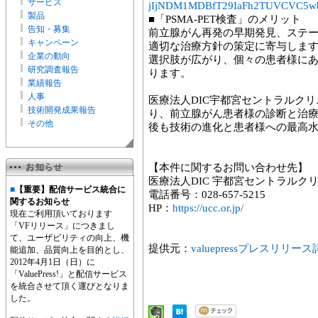
サービス
jIjNDM1MDBfT29IaFh2TUVCVC5w
製品
■「PSMA-PET検査」のメリット
告知・募集
前立腺がん再発の早期発見、ステ
キャンペーン
適切な治療方針の策定に寄与しま
企業の動向
選択肢が広がり、個々の患者様に
研究調査報告
ります。
業績報告
人事
医療法人DIC宇都宮セントラルクリニ
技術開発成果報告
り、前立腺がん患者様の診断と治
その他
後も技術の進化と患者様への最高
【本件に関するお問い合わせ先】
医療法人DIC 宇都宮セントラルク
■
【重要】配信サービス統合に
電話番号：028-657-5215
関するお知らせ
HP：
https://ucc.or.jp/
現在ご利用頂いております
「VFリリース」につきまし
て、ユーザビリティの向上、機
提供元：
valuepressプレスリリー
能追加、品質向上を目的とし、
2012年4月1日（日）に
「ValuePress!」と配信サービス
を統合させて頂く運びとなりま
した。