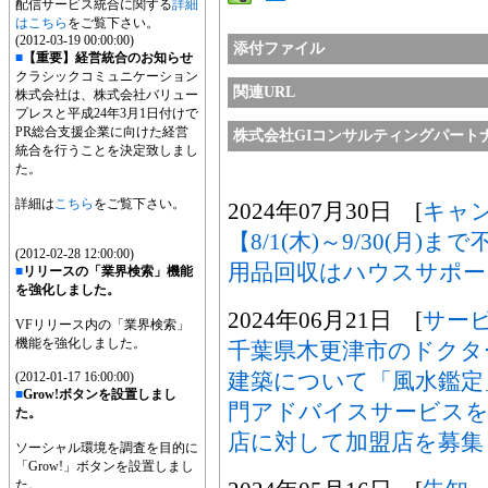
配信サービス統合に関する
詳細
はこちら
をご覧下さい。
(2012-03-19 00:00:00)
添付ファイル
■
【重要】経営統合のお知らせ
クラシックコミュニケーション
関連URL
株式会社は、株式会社バリュー
プレスと平成24年3月1日付けで
PR総合支援企業に向けた経営
株式会社GIコンサルティングパート
統合を行うことを決定致しまし
た。
詳細は
こちら
をご覧下さい。
2024年07月30日 [
キャ
【8/1(木)～9/30(月)
(2012-02-28 12:00:00)
用品回収はハウスサポー
■
リリースの「業界検索」機能
を強化しました。
2024年06月21日 [
サー
VFリリース内の「業界検索」
機能を強化しました。
千葉県木更津市のドクタ
建築について「風水鑑定
(2012-01-17 16:00:00)
■
Grow!ボタンを設置しまし
門アドバイスサービスを
た。
店に対して加盟店を募集
ソーシャル環境を調査を目的に
「Grow!」ボタンを設置しまし
た。