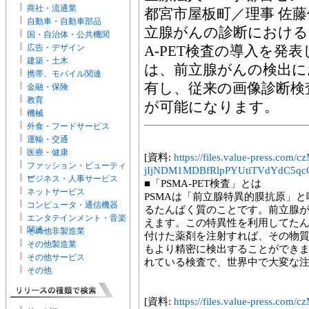
商社・流通業
都宮市屋板町／理事 佐藤俊
自動車・自動車部品
立腺がんの診断における
国・自治体・公共機関
広告・デザイン
A-PET検査の導入を発表
建築・土木
は、前立腺がんの検出に
携帯、モバイル関連
有し、従来の画像診断検
金融・保険
教育
が可能になります。
機械
外食・フードサービス
運輸・交通
医療・健康
[資料:
https://files.value-press
ファッション・ビューティ
jIjNDM1MDBfRlpPYUtiTVdYdC5qcG
ー
ビジネス・人事サービス
■「PSMA-PET検査」とは
ネットサービス
PSMAは「前立腺特異的膜抗原」
コンピュータ・通信機器
るたんぱく質のことです。前立腺が
エンタテインメント・音楽
えます。この特異性を利用してた
関連
その他非製造業
付けた薬剤を注射すれば、その物
その他製造業
もより精密に検出することができ
その他サービス
れている検査で、世界中で大変な
その他
[資料:
https://files.value-press