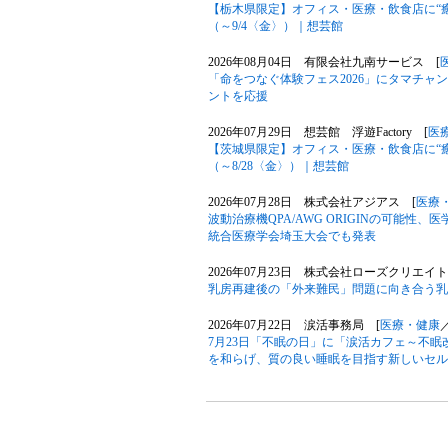
【栃木県限定】オフィス・医療・飲食店に“
（～9/4〈金〉）｜想芸館
2026年08月04日 有限会社九南サービス [
「命をつなぐ体験フェス2026」にタマチ
ントを応援
2026年07月29日 想芸館 浮遊Factory [
医
【茨城県限定】オフィス・医療・飲食店に“
（～8/28〈金〉）｜想芸館
2026年07月28日 株式会社アジアス [
医療
波動治療機QPA/AWG ORIGINの可能性、医学専門
統合医療学会埼玉大会でも発表
2026年07月23日 株式会社ローズクリエイト
乳房再建後の「外来難民」問題に向き合う乳
2026年07月22日 涙活事務局 [
医療・健康
7月23日「不眠の日」に「涙活カフェ～不
を和らげ、質の良い睡眠を目指す新しいセル