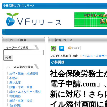
小林労務のプレスリリース
2024年05月31日 09時 [
ビジネス・人事サ
小林労務
社会保険労務士が
旅行・観光・地域情報
不動産
電子申請.com
農林水産
鉄鋼・非鉄・金属
繊維・エネルギー・素材
新に対応！さら
精密機器
新聞・出版・放送
イル添付画面に
食品関連