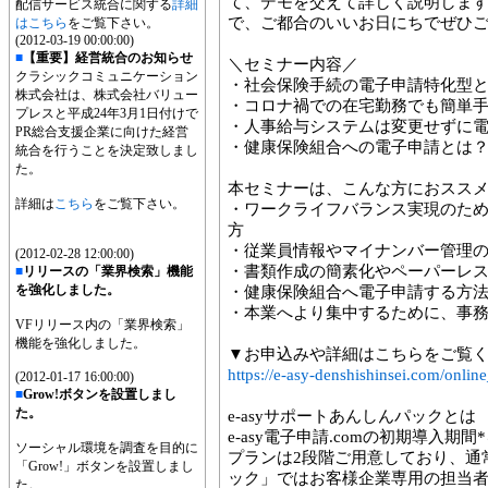
て、デモを交えて詳しく説明しま
配信サービス統合に関する
詳細
で、ご都合のいいお日にちでぜひ
はこちら
をご覧下さい。
(2012-03-19 00:00:00)
■
【重要】経営統合のお知らせ
＼セミナー内容／
クラシックコミュニケーション
・社会保険手続の電子申請特化型
株式会社は、株式会社バリュー
・コロナ禍での在宅勤務でも簡単
プレスと平成24年3月1日付けで
・人事給与システムは変更せずに
PR総合支援企業に向けた経営
・健康保険組合への電子申請とは
統合を行うことを決定致しまし
た。
本セミナーは、こんな方におスス
詳細は
こちら
をご覧下さい。
・ワークライフバランス実現のた
方
・従業員情報やマイナンバー管理
(2012-02-28 12:00:00)
・書類作成の簡素化やペーパーレ
■
リリースの「業界検索」機能
を強化しました。
・健康保険組合へ電子申請する方
・本業へより集中するために、事
VFリリース内の「業界検索」
機能を強化しました。
▼お申込みや詳細はこちらをご覧
https://e-asy-denshishinsei.com/onlin
(2012-01-17 16:00:00)
■
Grow!ボタンを設置しまし
た。
e-asyサポートあんしんパックとは
e-asy電子申請.comの初期導入
ソーシャル環境を調査を目的に
プランは2段階ご用意しており、通常
「Grow!」ボタンを設置しまし
ック」ではお客様企業専用の担当
た。