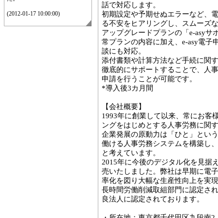
話で対応します。
(2012-01-17 10:00:00)
初期設定や予期せぬエラーなど、
る不安をヒアリングし、スムーズ
アップグレードプランの「e-asyサ
常プランの内容に加え、e-asy電子
談にも対応。
添付書類や計算方法など手続に関
徹底的にサポートすることで、人
申請を行うことが可能です。
*導入後3カ月間
【会社概要】
1993年に創業して以来、常にお
ングをはじめとする人事労務に関
企業発展の原動力は「ひと」とい
働ける人事労務システムを構築し
と考えています。
2015年に今後のデジタル化を見据えて
売いたしました。弊社は早期に電
率化を図り大幅な生産性向上を実現
長時間労働削減取組部門に認定され
良法人に認定されております。
・所在地：東京都千代田区九段南2-1