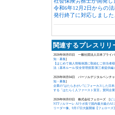
社会保険労務士が開発した「
令和6年12月2日からの
発行終了に対応しました
関連するプレスリリー
2026年08月05日 一般社団法人日本プライ
知・募集
]
【はじめて個人情報保護に取組むご担当者様
法（基本ルール/安全管理措置/第三者提供
2026年08月04日 パーソルデジタルベンチ
知・募集
]
企業の“はたらきがい”にフォーカスした日
する「はたらく人ファースト宣言」賛同企業数が
2026年08月03日 株式会社フェローズ [
ビ
NTTソルマーレ AIラボ長で国内最大級のA
リーダー像。9月17日大阪開催【フェローズ