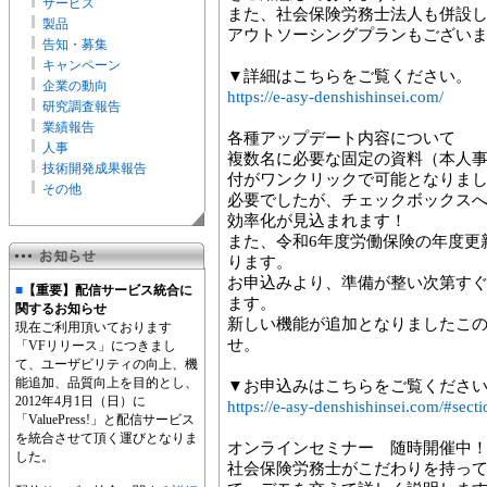
サービス
また、社会保険労務士法人も併設
製品
アウトソーシングプランもござい
告知・募集
キャンペーン
▼詳細はこちらをご覧ください。
企業の動向
https://e-asy-denshishinsei.com/
研究調査報告
業績報告
各種アップデート内容について
人事
複数名に必要な固定の資料（本人
技術開発成果報告
付がワンクリックで可能となりま
その他
必要でしたが、チェックボックス
効率化が見込まれます！
また、令和6年度労働保険の年度更
ります。
お申込みより、準備が整い次第すぐにe
■
【重要】配信サービス統合に
ます。
関するお知らせ
新しい機能が追加となりましたこ
現在ご利用頂いております
せ。
「VFリリース」につきまし
て、ユーザビリティの向上、機
能追加、品質向上を目的とし、
▼お申込みはこちらをご覧くださ
2012年4月1日（日）に
https://e-asy-denshishinsei.com/#sect
「ValuePress!」と配信サービス
を統合させて頂く運びとなりま
オンラインセミナー 随時開催中
した。
社会保険労務士がこだわりを持って開発