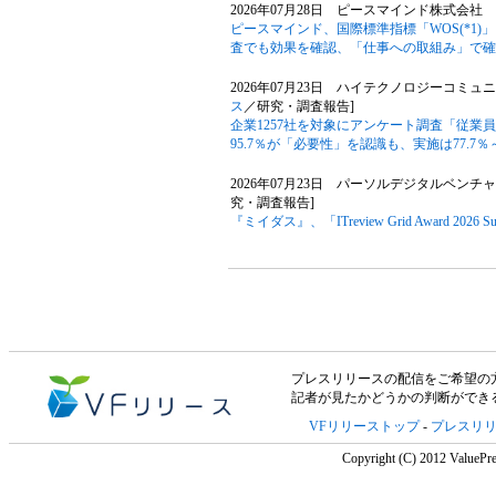
2026年07月28日 ピースマインド株式会社 
ピースマインド、国際標準指標「WOS(*1)
査でも効果を確認、「仕事への取組み」で確
2026年07月23日 ハイテクノロジーコミ
ス
／研究・調査報告]
企業1257社を対象にアンケート調査「従業
95.7％が「必要性」を認識も、実施は77.7％
2026年07月23日 パーソルデジタルベンチ
究・調査報告]
『ミイダス』、「ITreview Grid Award 20
プレスリリースの配信をご希望の方は「V
記者が見たかどうかの判断ができ
VFリリーストップ
-
プレスリ
Copyright (C) 2012 ValuePre