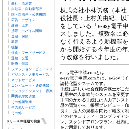
商社・流通業
自動車・自動車部品
株式会社小林労務（本社
国・自治体・公共機関
役社長：上村美由紀、以
広告・デザイン
をしている「e-asy電子
建築・土木
携帯、モバイル関連
スしました。複数名に必
金融・保険
なく行えるよう新機能を
教育
機械
から開始する今年度の年
外食・フードサービス
う改修を行いました。
運輸・交通
医療・健康
ファッション・ビューティ
e-asy電子申請.comとは
ー
ビジネス・人事サービス
e-asy電子申請.comとは、e-G
ネットサービス
請特化型システムです。
コンピュータ・通信機器
手続に詳しい社会保険労務士がこ
エンタテインメント・音楽
利用中の人事給与システムを変更
関連
その他非製造業
手間のかかる手続には入力アシス
その他製造業
歴の閲覧から、帳票プレビュー・
その他サービス
良く、法人の規模を問わず幅広く
その他
とのセキュリティ・コンプライア
ン、スタンドアロンプラン、社内
をご用意しております。