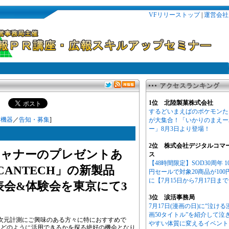
VFリリーストップ
|
運営会社
1位 北陸製菓株式会社
するどいまえばのポケモンた
信機器
／
告知・募集
]
が大集合！「いかりのまえー
ー」8月3日より登場！
2位 株式会社デジタルコマ
キャナーのプレゼントあ
ス
【48時間限定】SOD30周年 1
CANTECH」の新製品
円セールで対象20商品が100
に【7月15日から7月17日ま
発表会&体験会を東京にて3
3位 涙活事務局
7月17日(漫画の日)に“泣ける
画50タイトル”を紹介して泣
次元計測にご興味のある方々に特におすすめで
やすい体質に変えるイベント
にどのように活用できるかを探る絶好の機会となり