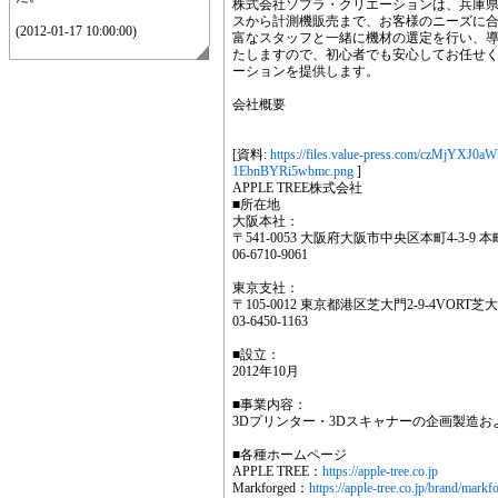
株式会社ソプラ・クリエーションは、兵庫
スから計測機販売まで、お客様のニーズに
(2012-01-17 10:00:00)
富なスタッフと一緒に機材の選定を行い、
たしますので、初心者でも安心してお任せ
ーションを提供します。
会社概要
[資料:
https://files.value-press.com/czM
1EbnBYRi5wbmc.png
]
APPLE TREE株式会社
■所在地
大阪本社：
〒541-0053 大阪府大阪市中央区本町4-3-9 
06-6710-9061
東京支社：
〒105-0012 東京都港区芝大門2-9-4VORT芝
03-6450-1163
■設立：
2012年10月
■事業内容：
3Dプリンター・3Dスキャナーの企画製造お
■各種ホームページ
APPLE TREE：
https://apple-tree.co.jp
Markforged：
https://apple-tree.co.jp/brand/markf