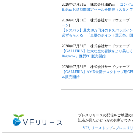
2026年07月31日 株式会社HitPaw [
コンピ
HitPawお盆期間限定セールを開催（60％オ
2026年07月31日 株式会社サードウェーブ
ーン
]
【ドスパラ】最大10万円分のドスパラポイ
必ずもらえる 『真夏のポイント還元祭』開
2026年07月31日 株式会社サードウェーブ G
【GALLERIA】壮大な空の冒険をより美しく快適に 「
Ragnarok」推奨PC 販売開始
2026年07月31日 株式会社サードウェーブ G
【GALLERIA】AMD最新デスクトップ用GPU 「A
ル販売開始
プレスリリースの配信をご希望の方は「V
記者が見たかどうかの判断ができ
VFリリーストップ
-
プレスリ