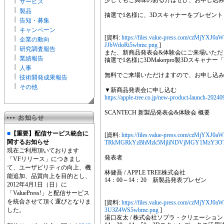
少しでもご興味のある方はぜひ、お申し込
サービス
製品
抽選で1名様に、3Dスキャナーをプレゼント
告知・募集
キャンペーン
[資料:
https://files.value-press.com/czM
企業の動向
JJbWdoRi5wbmc.png
]
研究調査報告
また、新商品発表会&体験会にご来場いただ
業績報告
抽選で1名様に3DMakerpro製3Dスキャナー
人事
無料でご来場いただけますので、お申し込
技術開発成果報告
その他
▼新商品発表会に申し込む
https://apple-tree.co.jp/new-product-launch-2024
SCANTECH 新製品発表会&体験会 概要
■
【重要】配信サービス統合に
[資料:
https://files.value-press.com/czM
関するお知らせ
TRkMGRkYzBhMzk5MjliNDVjMGY1MzY3OT
現在ご利用頂いております
発表者
「VFリリース」につきまし
て、ユーザビリティの向上、機
林健吾 / APPLE TREE株式会社
能追加、品質向上を目的とし、
14：00～14：20 新製品発表プレゼン
2012年4月1日（日）に
「ValuePress!」と配信サービス
を統合させて頂く運びとなりま
[資料:
https://files.value-press.com/czM
した。
3U3Z4WS5wbmc.png
]
湯口友太 / 株式会社ソプラ・クリエーション