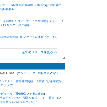
セミナー「AM技術の最前線 ～Markforgedの技術的
限定特典あり
プリンターを活用したウェビナー「生産現場を支える！リ
3Dプリンターのご紹介」
ルーム移転のお知らせ-アクセスが便利になりまし
全てのリリースを見る >>
ALLERIA [
コンピュータ・通信機器
／
告知・
ラストコンテスト』作品募集開始 入賞者には豪華賞品
トロポップ”
ンピュータ・通信機器
／
企業の動向
]
先が分からない」問題を解消――IT・通信・OA
会社Sekkenがブログで紹介