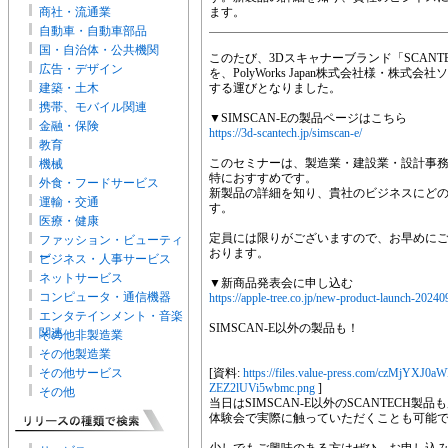
商社・流通業
ます。
自動車・自動車部品
国・自治体・公共機関
このたび、3Dスキャナーブランド「SCANTE
広告・デザイン
を、PolyWorks Japan株式会社様・株
建築・土木
する運びとなりました。
携帯、モバイル関連
▼SIMSCAN-Eの製品ページはこちら
金融・保険
https://3d-scantech.jp/simscan-e/
教育
このセミナーは、製造業・建設業・設計事務
機械
特におすすめです。
外食・フードサービス
新製品の詳細を知り、貴社のビジネスにど
運輸・交通
す。
医療・健康
定員には限りがございますので、お早めに
ファッション・ビューティ
おります。
ー
ビジネス・人事サービス
ネットサービス
▼新商品発表会に申し込む
コンピュータ・通信機器
https://apple-tree.co.jp/new-product-launch-2024
エンタテインメント・音楽
SIMSCAN-E以外の製品も！
関連
その他非製造業
その他製造業
その他サービス
[資料:
https://files.value-press.com/czM
ZEZ2lUVi5wbmc.png
]
その他
当日はSIMSCAN-E以外のSCANTECH製品
体験会で実際に触っていただくことも可能