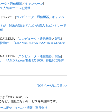
ュータ・通信機器
／
キャンペーン
]
フで人気AIツールを提供）
 ドスパラ [
コンピュータ・通信機器
／
キャンペ
ントが 対象の新品パソコンの購入＆エントリーで
催
ALLERIA [
コンピュータ・通信機器
／
製品
]
GRANBLUE FANTASY: Relink-Endless
ALLERIA [
コンピュータ・通信機器
／
製品
]
MD Radeon(TM) RX 9050」搭載PC 2モデ
TOPページに戻る >>
aluePress!」へ
るなど、他社にないサービスを展開中です。
リース配信
-
イベント情報
-
運営会社