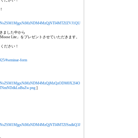
みください！
！
jYXJ0aWNsZSM1MjgxNiMzNDM4MzQjNTI4MTZfZVJ1QU
きました中から
「Moose Lite」をプレゼントさせていただきます。
みください！
0925/#seminar-form
jYXJ0aWNsZSM1MjgxNiMzNDM4MzQjMzQzODM0X2I4O
NmNDdkLnBuZw.png
]
jYXJ0aWNsZSM1MjgxNiMzNDM4MzQjNTI4MTZfSndkQ3J