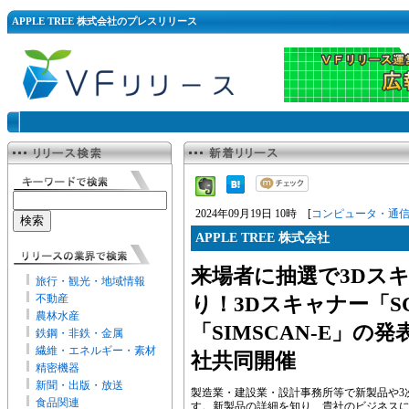
APPLE TREE 株式会社のプレスリリース
2024年09月19日 10時 [
コンピュータ・通
APPLE TREE 株式会社
来場者に抽選で3Dス
旅行・観光・地域情報
不動産
り！3Dスキャナー「S
農林水産
「SIMSCAN-E」の
鉄鋼・非鉄・金属
繊維・エネルギー・素材
社共同開催
精密機器
新聞・出版・放送
製造業・建設業・設計事務所等で新製品や3
食品関連
す。新製品の詳細を知り、貴社のビジネス