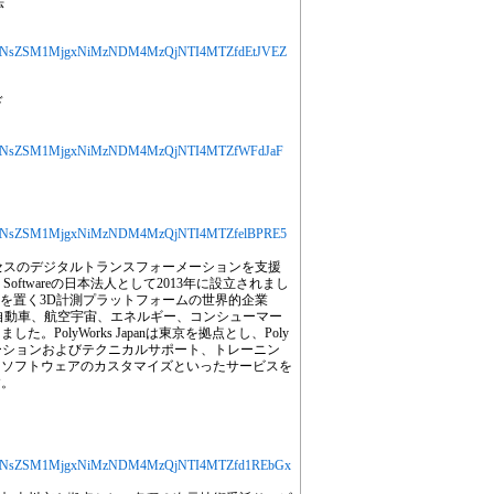
法
jYXJ0aWNsZSM1MjgxNiMzNDM4MzQjNTI4MTZfdEtJVEZ
ド
jYXJ0aWNsZSM1MjgxNiMzNDM4MzQjNTI4MTZfWFdJaF
jYXJ0aWNsZSM1MjgxNiMzNDM4MzQjNTI4MTZfelBPRE5
計測プロセスのデジタルトランスフォーメーションを支援
 Softwareの日本法人として2013年に設立されまし
に本社を置く3D計測プラットフォームの世界的企業
torは、自動車、航空宇宙、エネルギー、コンシューマー
PolyWorks Japanは東京を拠点とし、Poly
リューションおよびテクニカルサポート、トレーニン
、ソフトウェアのカスタマイズといったサービスを
す。
jYXJ0aWNsZSM1MjgxNiMzNDM4MzQjNTI4MTZfd1REbGx