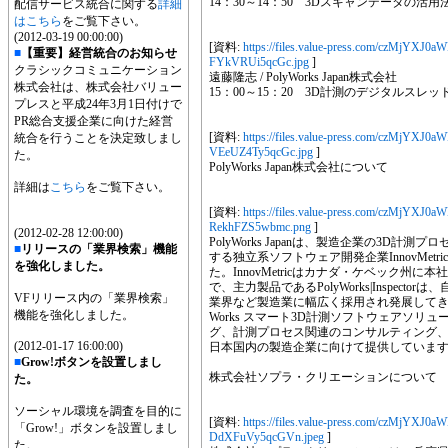
14：30～14：50 3Dスキャンデータの活用
配信サービス統合に関する
詳細
はこちら
をご覧下さい。
(2012-03-19 00:00:00)
[資料:
https://files.value-press.com/czM
■
【重要】経営統合のお知らせ
FYkVRUi5qcGc.jpg
]
クラシックコミュニケーション
遠藤隆志 / PolyWorks Japan株式会社
株式会社は、株式会社バリュー
15：00～15：20 3D計測のデジタルスレッ
プレスと平成24年3月1日付けで
PR総合支援企業に向けた経営
[資料:
https://files.value-press.com/czM
統合を行うことを決定致しまし
VEeUZ4Ty5qcGc.jpg
]
た。
PolyWorks Japan株式会社について
詳細は
こちら
をご覧下さい。
[資料:
https://files.value-press.com/czM
RekhFZS5wbmc.png
]
(2012-02-28 12:00:00)
PolyWorks Japanは、製造企業の3D
■
リリースの「業界検索」機能
する独立系ソフトウェア開発企業InnovMetric
を強化しました。
た。InnovMetricはカナダ・ケベック州
で、主力製品であるPolyWorks|Inspec
VFリリース内の「業界検索」
業界など製造業に幅広く採用され発展してきました。
機能を強化しました。
Works スマート3D計測ソフトウェアソ
グ、計測プロセス関連のコンサルティング
(2012-01-17 16:00:00)
日本国内の製造企業に向けて提供していま
■
Grow!ボタンを設置しまし
株式会社ソプラ・クリエーションについて
た。
ソーシャル環境を調査を目的に
[資料:
https://files.value-press.com/czM
「Grow!」ボタンを設置しまし
DdXFuVy5qcGVn.jpeg
]
た。