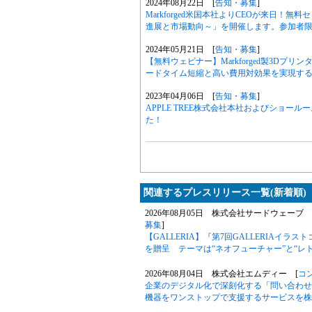
2024年08月22日 [
告知・募集
]
Markforged米国本社よりCEOが来日！無料
進展と市場動向～」を開催します。参加者
2024年05月21日 [
告知・募集
]
【無料ウェビナー】Markforged製3D
ードタイム短縮と高い費用対効果を実現する
2023年04月06日 [
告知・募集
]
APPLE TREE株式会社本社およびショー
た！
関連するプレスリリース一覧(新着順)
2026年08月05日 株式会社サードウェーブ G
募集
]
【GALLERIA】『第7回GALLERIAイ
を贈呈 テーマは“ネオフューチャー”と“レ
2026年08月04日 株式会社エムディー [
コ
企業のデジタル化で深刻化する「問い合わせ
機器をワンストップで支援するサービスを株式