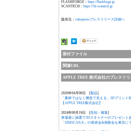
FLASHFORGE：
https://flashforge.jp
SCANTECH：
https://3d-scantech.jp
提供元：
valuepressプレスリリース詳細へ
添付ファイル
関連URL
APPLE TREE 株式会社のプレスリ
2026年04月08日 [
製品
]
「素材ではなく構造で支える」3Dプリント枕
【APPLE TREE株式会社】
2024年09月19日 [
告知・募集
]
来場者に抽選で3Dスキャナーのプレゼントあり
「SIMSCAN-E」の発表会&体験会を東京に