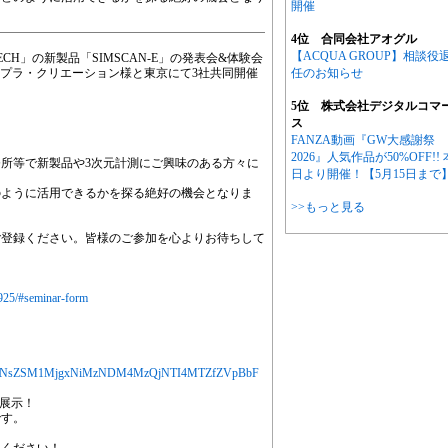
開催
4位 合同会社アオグル
【ACQUA GROUP】相談役
CH」の新製品「SIMSCAN-E」の発表会&体験会
式会社ソプラ・クリエーション様と東京にて3社共同開催
任のお知らせ
5位 株式会社デジタルコマ
ス
FANZA動画『GW大感謝祭
2026』人気作品が50%OFF!! 
所等で新製品や3次元計測にご興味のある方々に
日より開催！【5月15日まで
のように活用できるかを探る絶好の機会となりま
>>もっと見る
ご登録ください。皆様のご参加を心よりお待ちして
0925/#seminar-form
jYXJ0aWNsZSM1MjgxNiMzNDM4MzQjNTI4MTZfZVpBbF
も展示！
です。