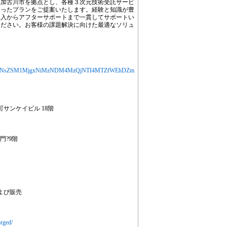
県加古川市を拠点とし、各種３次元技術受託サービ
合ったプランをご提案いたします。経験と知識が豊
導入からアフターサポートまで一貫してサポートい
ください。お客様の課題解決に向けた最適なソリュ
jYXJ0aWNsZSM1MjgxNiMzNDM4MzQjNTI4MTZfWEhDZm
本町サンケイビル 18階
大門?9階
よび販売
orged/