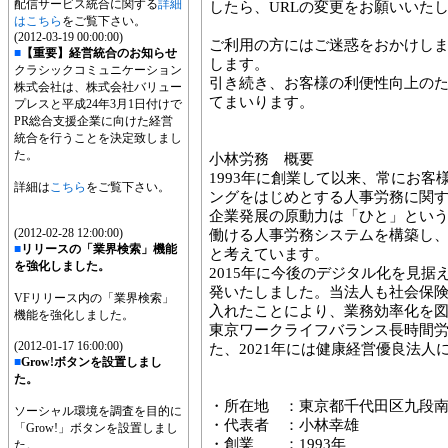
配信サービス統合に関する
詳細
したら、URLの変更をお願いいた
はこちら
をご覧下さい。
(2012-03-19 00:00:00)
ご利用の方にはご迷惑をおかけし
■
【重要】経営統合のお知らせ
します。
クラシックコミュニケーション
引き続き、お客様の利便性向上の
株式会社は、株式会社バリュー
てまいります。
プレスと平成24年3月1日付けで
PR総合支援企業に向けた経営
統合を行うことを決定致しまし
た。
小林労務 概要
1993年に創業して以来、常にお
詳細は
こちら
をご覧下さい。
ングをはじめとする人事労務に関
企業発展の原動力は「ひと」とい
(2012-02-28 12:00:00)
働ける人事労務システムを構築し
■
リリースの「業界検索」機能
と考えています。
を強化しました。
2015年に今後のデジタル化を見据えて
発いたしました。当法人も社会保
VFリリース内の「業界検索」
入れたことにより、業務効率化を図
機能を強化しました。
東京ワークライフバランス長時間
(2012-01-17 16:00:00)
た、2021年には健康経営優良法人
■
Grow!ボタンを設置しまし
た。
・所在地 ：東京都千代田区九段南2-
ソーシャル環境を調査を目的に
・代表者 ：小林幸雄
「Grow!」ボタンを設置しまし
・創業 ：1993年
た。