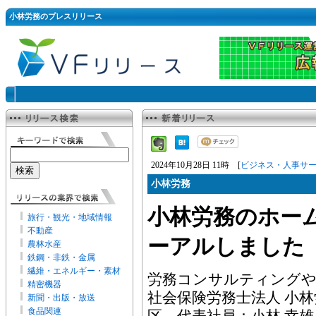
小林労務のプレスリリース
2024年10月28日 11時 [
ビジネス・人事サ
小林労務
小林労務のホー
旅行・観光・地域情報
不動産
ーアルしました
農林水産
鉄鋼・非鉄・金属
繊維・エネルギー・素材
労務コンサルティング
精密機器
社会保険労務士法人 小
新聞・出版・放送
食品関連