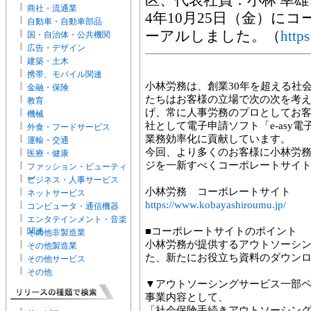
区、代表社員：小林 幸雄
商社・流通業
4年10月25日（金）に
自動車・自動車部品
ーアルしました。（
http
国・自治体・公共機関
広告・デザイン
建築・土木
携帯、モバイル関連
小林労務は、創業30年を超える社
金融・保険
たちはお客様の立場で次の次を考
教育
げ、常に人事労務のプロとしてお
機械
社として電子申請ソフト「e-asy電
外食・フードサービス
業務効率化に貢献しています。
運輸・交通
今回、より多くのお客様に小林労
医療・健康
ジを一新すべくコーポレートサイ
ファッション・ビューティ
ー
ビジネス・人事サービス
小林労務 コーポレートサイト
ネットサービス
https://www.kobayashiroumu.jp/
コンピュータ・通信機器
エンタテインメント・音楽
■コーポレートサイトのポイント
関連
その他非製造業
小林労務が提供するアウトソーシ
その他製造業
た、新たにお役立ち資料のダウン
その他サービス
その他
▼アウトソーシングサービス一部
事業内容として、
「社会保険手続きアウトソーシン