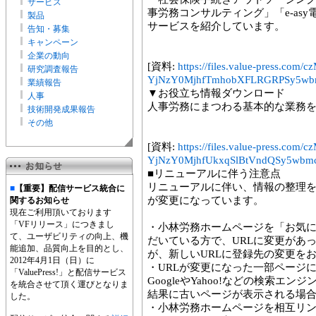
サービス
事労務コンサルティング」「e-asy
製品
サービスを紹介しています。
告知・募集
キャンペーン
企業の動向
[資料:
https://files.value-press.
研究調査報告
YjNzY0MjhfTmhobXFLRGRPSy5wb
業績報告
▼お役立ち情報ダウンロード
人事
人事労務にまつわる基本的な業務
技術開発成果報告
その他
[資料:
https://files.value-press.
YjNzY0MjhfUkxqSlBtVndQSy5wbmc
■リニューアルに伴う注意点
リニューアルに伴い、情報の整理を
■
【重要】配信サービス統合に
が変更になっています。
関するお知らせ
現在ご利用頂いております
「VFリリース」につきまし
・小林労務ホームページを「お気
て、ユーザビリティの向上、機
だいている方で、URLに変更があ
能追加、品質向上を目的とし、
が、新しいURLに登録先の変更を
2012年4月1日（日）に
・URLが変更になった一部ページ
「ValuePress!」と配信サービス
GoogleやYahoo!などの検索
を統合させて頂く運びとなりま
結果に古いページが表示される場
した。
・小林労務ホームページを相互リ