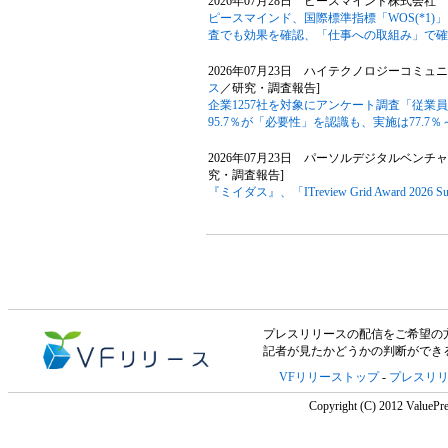
2026年07月28日 ピースマインド株式会社 
ピースマインド、国際標準指標「WOS(*1)
査でも効果を確認、「仕事への取組み」で確
2026年07月23日 ハイテクノロジーコミ
ス
／研究・調査報告]
企業1257社を対象にアンケート調査「従業
95.7％が「必要性」を認識も、実施は77.7％
2026年07月23日 パーソルデジタルベンチ
究・調査報告]
『ミイダス』、「ITreview Grid Award 20
プレスリリースの配信をご希望の方は「V
記者が見たかどうかの判断ができ
VFリリーストップ
-
プレスリ
Copyright (C) 2012 ValuePre