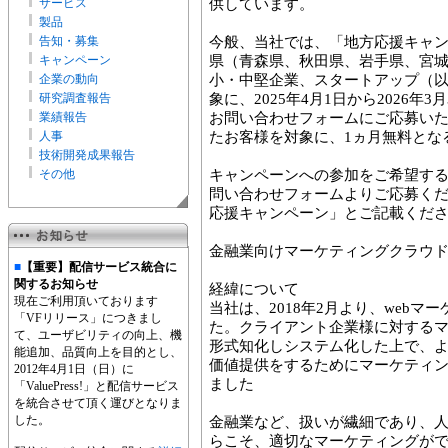
サービス
供しています。
製品
告知・募集
今般、当社では、「地方応援キャン
キャンペーン
県（青森県、秋田県、岩手県、宮
企業の動向
小・中堅企業、スタートアップ（
研究調査報告
象に、2025年4月1日から2026
業績報告
お問い合わせフォームにご応募い
人事
たお客様を対象に、1ヵ月無料とな
技術開発成果報告
その他
キャンペーンへの参加をご希望す
問い合わせフォームよりご応募く
応援キャンペーン」とご記載くだ
金融業向けマーケティングクラウ
■
【重要】配信サービス統合に
関するお知らせ
経緯について
現在ご利用頂いております
当社は、2018年2月より、web
「VFリリース」につきまし
た。クライアント企業様に対する
て、ユーザビリティの向上、機
形式知化しシステム化した上で、
能追加、品質向上を目的とし、
価値提供をするためにマーケティ
2012年4月1日（日）に
ました
「ValuePress!」と配信サービス
を統合させて頂く運びとなりま
した。
金融業など、扱いが繊細であり、
らこそ、適切なマーケティングが