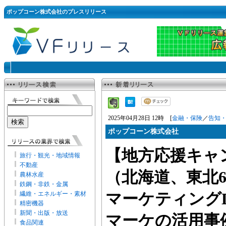
ポップコーン株式会社のプレスリリース
2025年04月28日 12時 [
金融・保険
／
告知
ポップコーン株式会社
【地方応援キャ
旅行・観光・地域情報
不動産
（北海道、東北
農林水産
鉄鋼・非鉄・金属
繊維・エネルギー・素材
マーケティングD
精密機器
新聞・出版・放送
マーケの活用事
食品関連