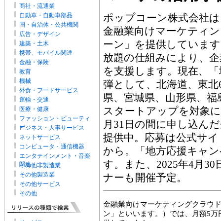
商社・流通業
自動車・自動車部品
ポップコーン株式会社は
国・自治体・公共機関
金融業向けマーケティン
広告・デザイン
ーン」を提供しています
建築・土木
携帯、モバイル関連
放題の仕組みにより、企
金融・保険
を支援します。現在、「
教育
機械
弾として、北海道、東北
外食・フードサービス
県、宮城県、山形県、福
運輸・交通
スタートアップを対象に、2
医療・健康
ファッション・ビューティ
月31日の間に申し込ん
ー
ビジネス・人事サービス
提供中。応募は公式サイ
ネットサービス
コンピュータ・通信機器
から。「地方応援キャン
エンタテインメント・音楽
す。また、2025年4月
関連
その他非製造業
その他製造業
ナーも開催予定。
その他サービス
その他
金融業向けマーケティングクラウ
ン」といいます。）では、月額5万