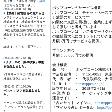
配信サービス統合に関する
詳細
はこちら
をご覧下さい。
ポップコーンのサービス概要
(2012-03-19 00:00:00)
ポップコーンは、チャットベース
■
【重要】経営統合のお知らせ
し放題のサービスです
クラシックコミュニケーション
株式会社は、株式会社バリュー
内製化の支援を目標に、企業にまず
プレスと平成24年3月1日付けで
じてほしいと考えています
PR総合支援企業に向けた経営
ポップコーンは、カスタマーサク
統合を行うことを決定致しまし
の価値最大化にコミットしていきま
た。
月額5万円でサービスを提供。
詳細は
こちら
をご覧下さい。
プランと料金
月額：50,000円での提供
(2012-02-28 12:00:00)
■
リリースの「業界検索」機能
会社概要
を強化しました。
商 号 ： ポップコーン株式会
本店所在地 ： 〒151-0051 東京都
VFリリース内の「業界検索」
機能を強化しました。
代 表 者 ： 代表取締役 大
U R L ：
https://ppcn.co.jp/
(2012-01-17 16:00:00)
設立年月日 ： 2018年2月1日
■
Grow!ボタンを設置しまし
事 業 内 容 ： マーケティング
た。
運営サイト ：
「占いサイト マイシル」
https://ppc
ソーシャル環境を調査を目的に
「Grow!」ボタンを設置しまし
「マイシル占いポータル」
https://p
た。