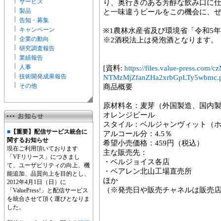
サービス
り、奥行きのある芳醇な飲み口に
製品
と一味違うビールをこの機会に、
告知・募集
キャンペーン
※1農林水産省及び環境省「令和5
企業の動向
※2酒税法上は発泡酒となります。
研究調査報告
業績報告
人事
[資料:
https://files.value-press.
技術開発成果報告
NTMzMjZfanZHa2xrbGpLTy5wbmc.
その他
商品概要
原材料名：麦芽（外国製造、国内
オレンジピール
スタイル：ベルジャンヴィット（
■
【重要】配信サービス統合に
アルコール分：4.5％
関するお知らせ
希望小売価格：459円（税込）
現在ご利用頂いております
主な販売先：
「VFリリース」につきまし
・ベルジョイス各店
て、ユーザビリティの向上、機
・ベアレン北山工場直売所
能追加、品質向上を目的とし、
ほか
2012年4月1日（日）に
（※発売日や販売チャネルは販売
「ValuePress!」と配信サービス
を統合させて頂く運びとなりま
した。