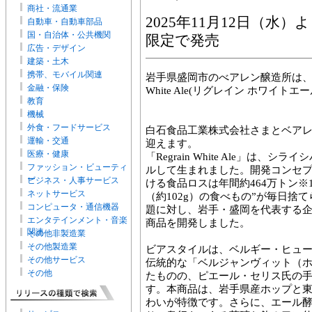
商社・流通業
2025年11月12日（水
自動車・自動車部品
国・自治体・公共機関
限定で発売
広告・デザイン
建築・土木
携帯、モバイル関連
岩手県盛岡市のべアレン醸造所は、202
金融・保険
White Ale(リグレイン ホワイ
教育
機械
外食・フードサービス
白石食品工業株式会社さまとベアレ
運輸・交通
迎えます。
医療・健康
「Regrain White Ale」は
ファッション・ビューティ
ルして生まれました。開発コンセプ
ー
ビジネス・人事サービス
ける食品ロスは年間約464万トン※
ネットサービス
（約102g）の食べもの”が毎日捨
コンピュータ・通信機器
題に対し、岩手・盛岡を代表する
エンタテインメント・音楽
商品を開発しました。
関連
その他非製造業
その他製造業
ビアスタイルは、ベルギー・ヒュー
その他サービス
伝統的な「ベルジャンヴィット（
その他
たものの、ピエール・セリス氏の
す。本商品は、岩手県産ホップと
わいが特徴です。さらに、エール