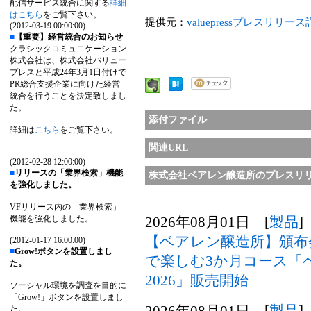
配信サービス統合に関する
詳細
はこちら
をご覧下さい。
提供元：
valuepressプレスリリー
(2012-03-19 00:00:00)
■
【重要】経営統合のお知らせ
クラシックコミュニケーション
株式会社は、株式会社バリュー
プレスと平成24年3月1日付けで
PR総合支援企業に向けた経営
統合を行うことを決定致しまし
た。
添付ファイル
詳細は
こちら
をご覧下さい。
関連URL
(2012-02-28 12:00:00)
■
リリースの「業界検索」機能
株式会社ベアレン醸造所のプレスリ
を強化しました。
VFリリース内の「業界検索」
機能を強化しました。
2026年08月01日 [
製品
]
【ベアレン醸造所】頒布
(2012-01-17 16:00:00)
■
Grow!ボタンを設置しまし
で楽しむ3か月コース「
た。
2026」販売開始
ソーシャル環境を調査を目的に
「Grow!」ボタンを設置しまし
2026年08月01日 [
製品
]
た。