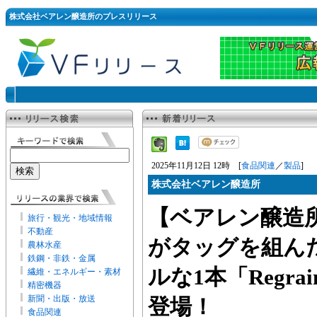
株式会社ベアレン醸造所のプレスリリース
2025年11月12日 12時 [
食品関連
／
製品
]
株式会社ベアレン醸造所
【ベアレン醸造
旅行・観光・地域情報
不動産
がタッグを組ん
農林水産
鉄鋼・非鉄・金属
ルな1本「Regrain
繊維・エネルギー・素材
精密機器
新聞・出版・放送
登場！
食品関連