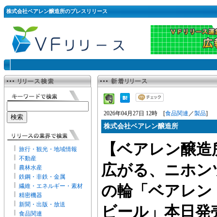
株式会社ベアレン醸造所のプレスリリース
2026年04月27日 12時 [
食品関連
／
製品
]
株式会社ベアレン醸造所
【ベアレン醸造
旅行・観光・地域情報
不動産
広がる、ニホン
農林水産
鉄鋼・非鉄・金属
繊維・エネルギー・素材
の輪「ベアレン
精密機器
新聞・出版・放送
ビール」本日発
食品関連