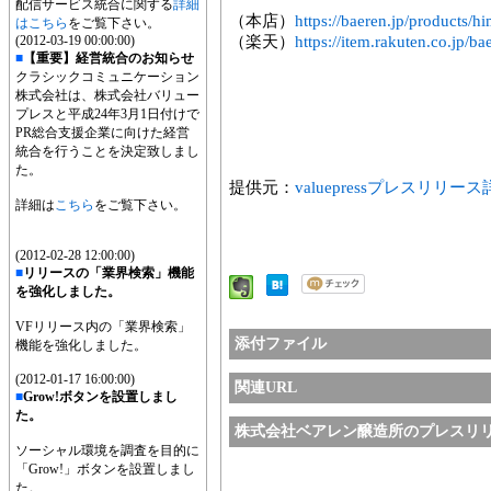
配信サービス統合に関する
詳細
（本店）
https://baeren.jp/products/hi
はこちら
をご覧下さい。
(2012-03-19 00:00:00)
（楽天）
https://item.rakuten.co.jp/ba
■
【重要】経営統合のお知らせ
クラシックコミュニケーション
株式会社は、株式会社バリュー
プレスと平成24年3月1日付けで
PR総合支援企業に向けた経営
統合を行うことを決定致しまし
た。
提供元：
valuepressプレスリリー
詳細は
こちら
をご覧下さい。
(2012-02-28 12:00:00)
■
リリースの「業界検索」機能
を強化しました。
VFリリース内の「業界検索」
添付ファイル
機能を強化しました。
(2012-01-17 16:00:00)
関連URL
■
Grow!ボタンを設置しまし
た。
株式会社ベアレン醸造所のプレスリ
ソーシャル環境を調査を目的に
「Grow!」ボタンを設置しまし
た。