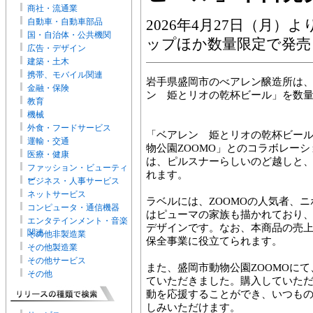
商社・流通業
自動車・自動車部品
2026年4月27日（月）
国・自治体・公共機関
ップほか数量限定で発売
広告・デザイン
建築・土木
携帯、モバイル関連
岩手県盛岡市のべアレン醸造所は、2
金融・保険
ン 姫とリオの乾杯ビール」を数
教育
機械
外食・フードサービス
「ベアレン 姫とリオの乾杯ビール
運輸・交通
物公園ZOOMO」とのコラボレー
医療・健康
は、ピルスナーらしいのど越しと
ファッション・ビューティ
れます。
ー
ビジネス・人事サービス
ネットサービス
ラベルには、ZOOMOの人気者、ニ
コンピュータ・通信機器
はピューマの家族も描かれており
エンタテインメント・音楽
デザインです。なお、本商品の売
関連
その他非製造業
保全事業に役立てられます。
その他製造業
その他サービス
また、盛岡市動物公園ZOOMOに
その他
ていただきました。購入していた
動を応援することができ、いつも
しみいただけます。