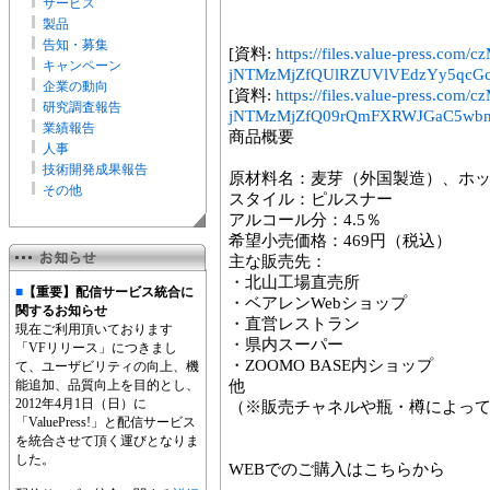
サービス
製品
告知・募集
[資料:
https://files.value-press.
キャンペーン
jNTMzMjZfQUlRZUVlVEdzYy5qcGc
企業の動向
[資料:
https://files.value-press.
研究調査報告
jNTMzMjZfQ09rQmFXRWJGaC5wbm
業績報告
商品概要
人事
技術開発成果報告
原材料名：麦芽（外国製造）、ホ
その他
スタイル：ピルスナー
アルコール分：4.5％
希望小売価格：469円（税込）
主な販売先：
・北山工場直売所
■
【重要】配信サービス統合に
・ベアレンWebショップ
関するお知らせ
・直営レストラン
現在ご利用頂いております
・県内スーパー
「VFリリース」につきまし
・ZOOMO BASE内ショップ
て、ユーザビリティの向上、機
能追加、品質向上を目的とし、
他
2012年4月1日（日）に
（※販売チャネルや瓶・樽によっ
「ValuePress!」と配信サービス
を統合させて頂く運びとなりま
した。
WEBでのご購入はこちらから