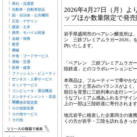
商社・流通業
2026年4月27日（月）
自動車・自動車部品
国・自治体・公共機関
ップほか数量限定で発売
広告・デザイン
建築・土木
携帯、モバイル関連
岩手県盛岡市のべアレン醸造所は、2
金融・保険
ン 三鉄プレミアムラガー2026
教育
内いたします。
機械
外食・フードサービス
運輸・交通
「ベアレン 三鉄プレミアムラガー 
医療・健康
陸鉄道」とのコラボレーションビ
ファッション・ビューティ
ー
ビジネス・人事サービス
本商品は、フルーティーで華やか
ネットサービス
で、コクと苦みのバランスがよく
コンピュータ・通信機器
朝日を背景に三鉄列車の走行シー
エンタテインメント・音楽
うなプレミアム感あふれるデザイ
関連
その他非製造業
上の一部は三陸鉄道に寄付されま
その他製造業
その他サービス
地元岩手に根差した企業同士の連
その他
くの方が岩手・三陸を訪れるきっ