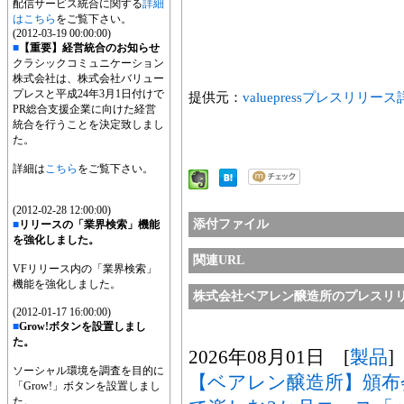
配信サービス統合に関する
詳細
はこちら
をご覧下さい。
(2012-03-19 00:00:00)
■
【重要】経営統合のお知らせ
クラシックコミュニケーション
株式会社は、株式会社バリュー
プレスと平成24年3月1日付けで
提供元：
valuepressプレスリリー
PR総合支援企業に向けた経営
統合を行うことを決定致しまし
た。
詳細は
こちら
をご覧下さい。
(2012-02-28 12:00:00)
添付ファイル
■
リリースの「業界検索」機能
を強化しました。
関連URL
VFリリース内の「業界検索」
機能を強化しました。
株式会社ベアレン醸造所のプレスリ
(2012-01-17 16:00:00)
■
Grow!ボタンを設置しまし
た。
2026年08月01日 [
製品
]
ソーシャル環境を調査を目的に
【ベアレン醸造所】頒布
「Grow!」ボタンを設置しまし
た。