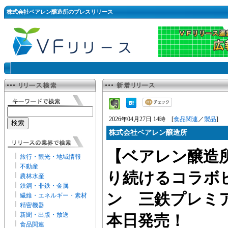
株式会社ベアレン醸造所のプレスリリース
2026年04月27日 14時 [
食品関連
／
製品
]
株式会社ベアレン醸造所
【ベアレン醸造
旅行・観光・地域情報
不動産
り続けるコラボ
農林水産
鉄鋼・非鉄・金属
ン 三鉄プレミア
繊維・エネルギー・素材
精密機器
新聞・出版・放送
本日発売！
食品関連