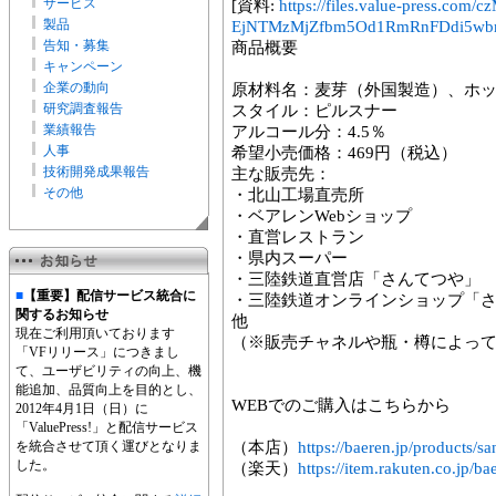
サービス
[資料:
https://files.value-press
製品
EjNTMzMjZfbm5Od1RmRnFDdi5wb
告知・募集
商品概要
キャンペーン
企業の動向
原材料名：麦芽（外国製造）、ホ
研究調査報告
スタイル：ピルスナー
業績報告
アルコール分：4.5％
人事
希望小売価格：469円（税込）
技術開発成果報告
主な販売先：
その他
・北山工場直売所
・ベアレンWebショップ
・直営レストラン
・県内スーパー
・三陸鉄道直営店「さんてつや」
■
【重要】配信サービス統合に
・三陸鉄道オンラインショップ「
関するお知らせ
他
現在ご利用頂いております
（※販売チャネルや瓶・樽によっ
「VFリリース」につきまし
て、ユーザビリティの向上、機
能追加、品質向上を目的とし、
WEBでのご購入はこちらから
2012年4月1日（日）に
「ValuePress!」と配信サービス
を統合させて頂く運びとなりま
（本店）
https://baeren.jp/products/sa
した。
（楽天）
https://item.rakuten.co.jp/ba