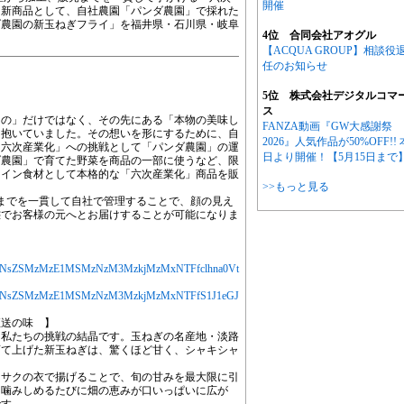
開催
る新商品として、自社農園「パンダ農園」で採れた
ダ農園の新玉ねぎフライ」を福井県・石川県・岐阜
4位 合同会社アオグル
【ACQUA GROUP】相談役
任のお知らせ
5位 株式会社デジタルコマ
ス
もの」だけではなく、その先にある「本物の美味し
FANZA動画『GW大感謝祭
も抱いていました。その想いを形にするために、自
2026』人気作品が50%OFF!! 
「六次産業化」への挑戦として「パンダ農園」の運
日より開催！【5月15日まで
ダ農園」で育てた野菜を商品の一部に使うなど、限
メイン食材として本格的な「六次産業化」商品を販
>>もっと見る
）までを一貫して自社で管理することで、顔の見え
態でお客様の元へとお届けすることが可能になりま
YXJ0aWNsZSMzMzE1MSMzNzM3MzkjMzMxNTFfclhna0Vt
jYXJ0aWNsZSMzMzE1MSMzNzM3MzkjMzMxNTFfS1J1eGJ
直送の味 】
に私たちの挑戦の結晶です。玉ねぎの名産地・淡路
育て上げた新玉ねぎは、驚くほど甘く、シャキシャ
クサクの衣で揚げることで、旬の甘みを最大限に引
。噛みしめるたびに畑の恵みが口いっぱいに広が