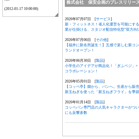
株式会社 保安企画のプレスリリー
(2012-01-17 10:00:00)
2026年07月07日 [
サービス
]
新・フィットネス！省人化運営を可能にする『
業が仕掛ける、スタジオ配信特化型"双方向L
2026年07月06日 [
その他
]
【福井に新名所誕生！】五感で楽しむ新コン
ランドオープン！
2026年06月30日 [
製品
]
小学生のアイデアが商品化！「ぎふベジ」×
コラボレーション！
2026年05月01日 [
製品
]
【コッペ亭】畑から、パンへ。生産から販
新玉ねぎを使った「新玉ねぎフライ」を季
2026年01月14日 [
製品
]
コッペパン専門店の人気キャラクターがつい
にも反響多数