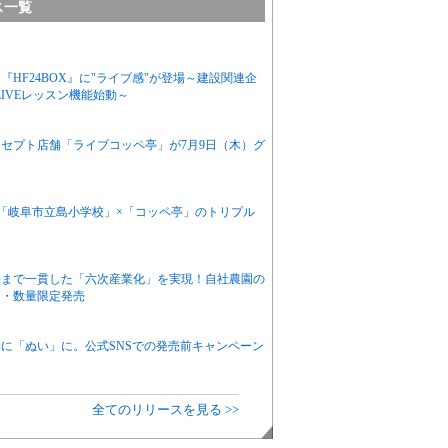
ス一覧
HF24BOX』に"ライブ感"が登場～建設関連企
IVEレッスン機能始動～
セプト店舗「ライブコッペ亭」が7月9日（木）グ
「岐阜市立島小学校」×「コッペ亭」のトリプル
売まで一貫した「六次産業化」を実現！自社農園の
節・数量限定発売
に「ぬい」に。公式SNSでの発売前キャンペーン
全てのリリースを見る >>