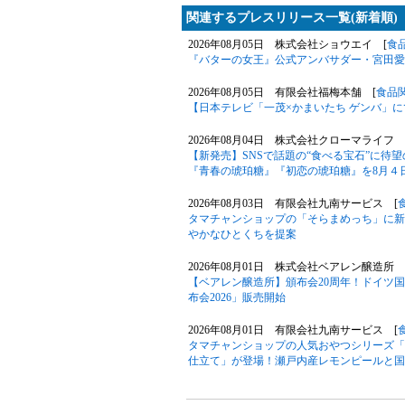
関連するプレスリリース一覧(新着順)
2026年08月05日 株式会社ショウエイ [
食
『バターの女王』公式アンバサダー・宮田愛
2026年08月05日 有限会社福梅本舗 [
食品
【日本テレビ「一茂×かまいたち ゲンバ」
2026年08月04日 株式会社クローマライフ 
【新発売】SNSで話題の“食べる宝石”に待
『青春の琥珀糖』『初恋の琥珀糖』を8月４
2026年08月03日 有限会社九南サービス [
タマチャンショップの「そらまめっち」に新
やかなひとくちを提案
2026年08月01日 株式会社ベアレン醸造所 
【ベアレン醸造所】頒布会20周年！ドイツ
布会2026」販売開始
2026年08月01日 有限会社九南サービス [
タマチャンショップの人気おやつシリーズ「
仕立て」が登場！瀬戸内産レモンピールと国