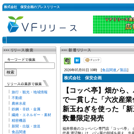
株式会社 保安企画のプレスリリース
2026年05月01日 10時 [
食品関連
／
製品
]
株式会社 保安企画
【コッペ亭】畑から、
旅行・観光・地域情報
不動産
で一貫した「六次産業
農林水産
新玉ねぎを使った「新
鉄鋼・非鉄・金属
繊維・エネルギー・素材
数量限定発売
精密機器
新聞・出版・放送
福井県発のコッペパン専門店「コッペ亭」（
食品関連
代表 渡辺勉）は、パン屋の領域を超え、生