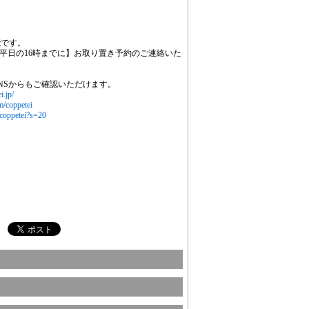
能です。
平日の16時までに】お取り置き予約のご連絡いた
NSからもご確認いただけます。
i.jp/
m/coppetei
/coppetei?s=20