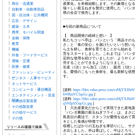
商社・流通業
産業化」を本格始動します。その象徴とな
瑞々しい新玉ねぎを贅沢に使用した「パン
自動車・自動車部品
県の全店で発売します。
国・自治体・公共機関
広告・デザイン
建築・土木
■今回の新商品について
携帯、モバイル関連
【 商品開発の経緯と想い 】
金融・保険
私たちコッペ亭は、パンという「商品その
教育
さ」と「食の安心」を届けたいという想い
ら土を耕し、食材を育てることから始める
機械
営をスタートしました。これまでは「パン
外食・フードサービス
定的な使用を続けていましたが、ようやく
運輸・交通
売することができるようになりました。
医療・健康
生産（1次）から加工（2次）、販売（3次
る、愛情のこもった食材を、最も新鮮な状
ファッション・ビューティ
す。
ー
ビジネス・人事サービス
ネットサービス
コンピュータ・通信機器
[資料:
https://files.value-press.com/czMj
bWRmVC5qcGc.jpg
]
エンタテインメント・音楽
[資料:
https://files.value-press.com/czM
関連
その他非製造業
qSWlpSS5qcGc.jpg
]
その他製造業
【 六次産業化だからこそ実現できた産地
その他サービス
「パンダ農園の新玉ねぎフライ」は、まさ
島直伝の農法で、スタッフが愛情を込めて
その他
キとした食感が特徴です。
収穫したばかりの玉ねぎを厚切りにし、サ
き出しました。外は香ばしく、中はとろり