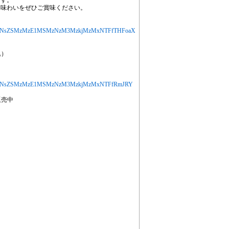
です。
な味わいをぜひご賞味ください。
jYXJ0aWNsZSMzMzE1MSMzNzM3MzkjMzMxNTFfTHFoaX
込）
jYXJ0aWNsZSMzMzE1MSMzNzM3MzkjMzMxNTFfRmJRY
販売中