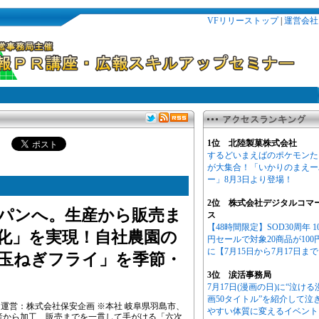
VFリリーストップ
|
運営会社
1位 北陸製菓株式会社
するどいまえばのポケモンた
が大集合！「いかりのまえー
ー」8月3日より登場！
2位 株式会社デジタルコマ
パンへ。生産から販売ま
ス
【48時間限定】SOD30周年 1
化」を実現！自社農園の
円セールで対象20商品が100
に【7月15日から7月17日ま
玉ねぎフライ」を季節・
3位 涙活事務局
7月17日(漫画の日)に“泣ける
画50タイトル”を紹介して泣
運営：株式会社保安企画 ※本社 岐阜県羽島市、
やすい体質に変えるイベント
産から加工、販売までを一貫して手がける「六次