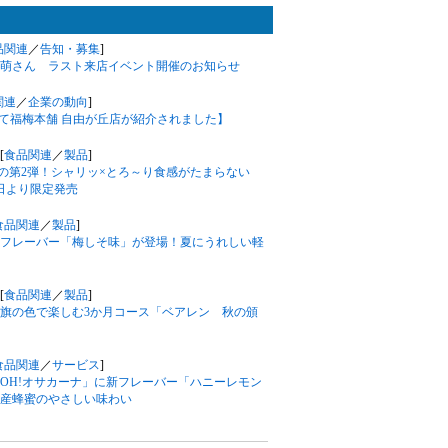
品関連
／
告知・募集
]
萌さん ラスト来店イベント開催のお知らせ
関連
／
企業の動向
]
にて福梅本舗 自由が丘店が紹介されました】
[
食品関連
／
製品
]
望の第2弾！シャリッ×とろ～り食感がたまらない
日より限定発売
食品関連
／
製品
]
フレーバー「梅しそ味」が登場！夏にうれしい軽
[
食品関連
／
製品
]
国旗の色で楽しむ3か月コース「ベアレン 秋の頒
食品関連
／
サービス
]
OH!オサカーナ」に新フレーバー「ハニーレモン
産蜂蜜のやさしい味わい