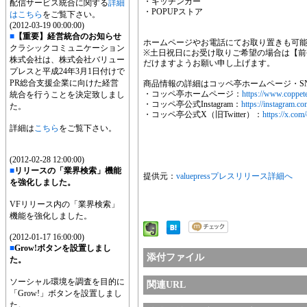
・キッチンカー
配信サービス統合に関する
詳細
・POPUPストア
はこちら
をご覧下さい。
(2012-03-19 00:00:00)
■
【重要】経営統合のお知らせ
ホームページやお電話にてお取り置きも可
クラシックコミュニケーション
※土日祝日にお受け取りご希望の場合は【前
株式会社は、株式会社バリュー
だけますようお願い申し上げます。
プレスと平成24年3月1日付けで
PR総合支援企業に向けた経営
商品情報の詳細はコッペ亭ホームページ・S
・コッペ亭ホームページ：
https://www.coppete
統合を行うことを決定致しまし
・コッペ亭公式Instagram：
https://instagram.co
た。
・コッペ亭公式X（旧Twitter）：
https://x.com
詳細は
こちら
をご覧下さい。
(2012-02-28 12:00:00)
■
リリースの「業界検索」機能
提供元：
valuepressプレスリリース詳細へ
を強化しました。
VFリリース内の「業界検索」
機能を強化しました。
(2012-01-17 16:00:00)
■
Grow!ボタンを設置しまし
添付ファイル
た。
ソーシャル環境を調査を目的に
関連URL
「Grow!」ボタンを設置しまし
た。