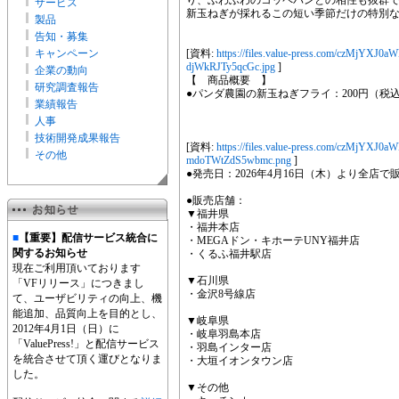
り、ふわふわのコッペパンとの相性も抜群
サービス
新玉ねぎが採れるこの短い季節だけの特別
製品
告知・募集
キャンペーン
[資料:
https://files.value-press.com/czM
djWkRJTy5qcGc.jpg
]
企業の動向
【 商品概要 】
研究調査報告
●パンダ農園の新玉ねぎフライ：200円（税
業績報告
人事
技術開発成果報告
[資料:
https://files.value-press.com/czM
その他
mdoTWtZdS5wbmc.png
]
●発売日：2026年4月16日（木）より全店で
●販売店舗：
▼福井県
・福井本店
■
【重要】配信サービス統合に
・MEGAドン・キホーテUNY福井店
関するお知らせ
・くるふ福井駅店
現在ご利用頂いております
▼石川県
「VFリリース」につきまし
・金沢8号線店
て、ユーザビリティの向上、機
能追加、品質向上を目的とし、
▼岐阜県
2012年4月1日（日）に
・岐阜羽島本店
「ValuePress!」と配信サービス
・羽島インター店
を統合させて頂く運びとなりま
・大垣イオンタウン店
した。
▼その他