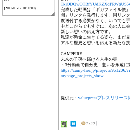
TkjODQwOTBfYUdKZXdFRWtiUS5
(2012-01-17 10:00:00)
完成した動画は「ギガファイル便」で
開」リンクを発行します。同リン
度送付する必要がなく、いつでも
中どこからでもすぐに、あの人に
新しい想いの伝え方です。
私達が懸命に生きてる姿を、まだ
アルな歴史と想いを伝える新たな
CAMPFIRE
未来の子孫へ届ける人生の栞
～3分動画で自分史＋想いを永遠に
https://camp-fire.jp/projects/9512
mypage_projects_show
提供元：
valuepressプレスリリー