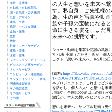
商社・流通業
の人生と想いを未来へ繋
自動車・自動車部品
す。私自身、ご先祖様の
国・自治体・公共機関
為、生の声と写真や動画
広告・デザイン
建築・土木
族や子孫の宝物になると
携帯、モバイル関連
命に生きる姿を、まだ見
金融・保険
未来への挑戦です。
教育
機械
外食・フードサービス
ショート動画を集客や商談の武器
運輸・交通
社 代表 小瀧（こたき）氏が、個
医療・健康
ェクト『想いを未来へ』を5月15
ファッション・ビューティ
ー
ビジネス・人事サービス
ネットサービス
[資料:
https://files.value-press
コンピュータ・通信機器
TkjODQwOTBfSExTYUN1ekdGQy5
エンタテインメント・音楽
本プロジェクトは、これまでビジ
関連
その他非製造業
を活かし、個人の人生と想いを未来
その他製造業
現場や、全国3,000泊以上の旅行
その他サービス
瀧氏が、本人の想いをヒアリングし
その他
想いを未来へ サンプル動画（男
https://youtube.com/shorts/C7kjPw