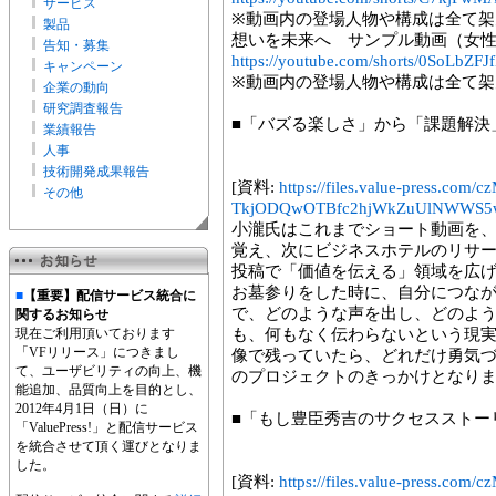
サービス
※動画内の登場人物や構成は全て架
製品
想いを未来へ サンプル動画（女
告知・募集
https://youtube.com/shorts/0SoLbZFJ
キャンペーン
※動画内の登場人物や構成は全て架
企業の動向
研究調査報告
■「バズる楽しさ」から「課題解決
業績報告
人事
技術開発成果報告
[資料:
https://files.value-press
その他
TkjODQwOTBfc2hjWkZuUlNWWS5
小瀧氏はこれまでショート動画を
覚え、次にビジネスホテルのリサ
投稿で「価値を伝える」領域を広げ
お墓参りをした時に、自分につな
■
【重要】配信サービス統合に
で、どのような声を出し、どのよ
関するお知らせ
現在ご利用頂いております
も、何もなく伝わらないという現
「VFリリース」につきまし
像で残っていたら、どれだけ勇気
て、ユーザビリティの向上、機
のプロジェクトのきっかけとなり
能追加、品質向上を目的とし、
2012年4月1日（日）に
■「もし豊臣秀吉のサクセスストー
「ValuePress!」と配信サービス
を統合させて頂く運びとなりま
した。
[資料:
https://files.value-press