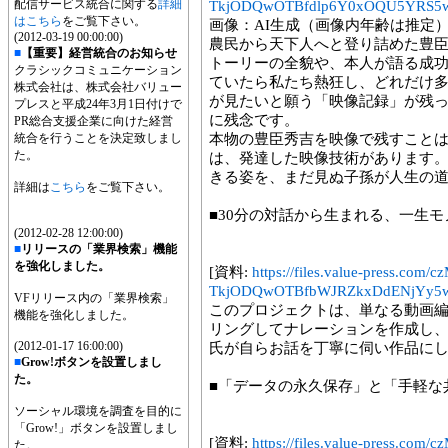
配信サービス統合に関する
詳細
TkjODQwOTBfdlp6Y0xOQU5YRS5w
はこちら
をご覧下さい。
画像：AI生成（画像内年齢は推定
(2012-03-19 00:00:00)
農民から天下人へと登り詰めた豊
■
【重要】経営統合のお知らせ
トーリーの全貌や、本人が語る成
クラシックコミュニケーション
ていたら私たち熱狂し、どれだけ
株式会社は、株式会社バリュー
が見たいと願う「映像記録」が残
プレスと平成24年3月1日付けで
に残念です。
PR総合支援企業に向けた経営
統合を行うことを決定致しまし
本物の豊臣秀吉を映像で残すこと
た。
は、発達した映像技術があります
きる姿を、まだ見ぬ子孫が人生の
詳細は
こちら
をご覧下さい。
■30分の対話から生まれる、一生
(2012-02-28 12:00:00)
■
リリースの「業界検索」機能
を強化しました。
[資料:
https://files.value-press
TkjODQwOTBfbWJRZkxDdENjYy5w
VFリリース内の「業界検索」
このプロジェクトは、単なる動画編集
機能を強化しました。
リングしてナレーションを作成し、
(2012-01-17 16:00:00)
氏が自らお話を丁寧に伺い作品に
■
Grow!ボタンを設置しまし
た。
■「データの永久保存」と「手軽な
ソーシャル環境を調査を目的に
「Grow!」ボタンを設置しまし
[資料:
https://files.value-press
た。