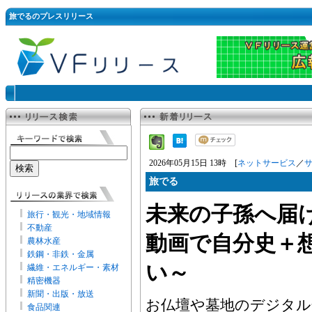
旅でるのプレスリリース
2026年05月15日 13時 [
ネットサービス
／
旅でる
未来の子孫へ届
旅行・観光・地域情報
不動産
動画で自分史＋
農林水産
鉄鋼・非鉄・金属
い～
繊維・エネルギー・素材
精密機器
新聞・出版・放送
お仏壇や墓地のデジタル
食品関連