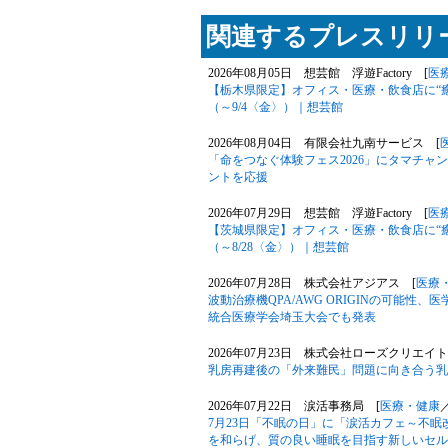
関連するプレスリリー
2026年08月05日 想芸館 浮遊Factory [
医
【栃木県限定】オフィス・医療・飲食店に“
（～9/4〈金〉）｜想芸館
2026年08月04日 有限会社九南サービス [
「命をつなぐ体験フェス2026」にタマチ
ントを応援
2026年07月29日 想芸館 浮遊Factory [
医
【茨城県限定】オフィス・医療・飲食店に“
（～8/28〈金〉）｜想芸館
2026年07月28日 株式会社アジアス [
医療
波動治療機QPA/AWG ORIGINの可能性、医学専門
統合医療学会埼玉大会でも発表
2026年07月23日 株式会社ローズクリエイト
乳房再建後の「外来難民」問題に向き合う乳
2026年07月22日 涙活事務局 [
医療・健康
7月23日「不眠の日」に「涙活カフェ～不
を和らげ、質の良い睡眠を目指す新しいセル