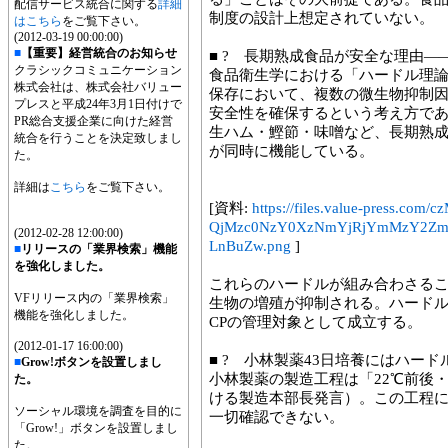
配信サービス統合に関する
詳細
制度の設計上想定されていない。
はこちら
をご覧下さい。
(2012-03-19 00:00:00)
■
【重要】経営統合のお知らせ
■ ? 長期熟成食品が安全な理由―
クラシックコミュニケーション
食品衛生学における「ハードル理
株式会社は、株式会社バリュー
保存において、複数の微生物抑制
プレスと平成24年3月1日付けで
安全性を確保するという考え方で
PR総合支援企業に向けた経営
生ハム・鰹節・味噌など、長期熟
統合を行うことを決定致しまし
が同時に機能している。
た。
詳細は
こちら
をご覧下さい。
[資料:
https://files.value-press.
QjMzc0NzY0XzNmYjRjYmMzY2Z
(2012-02-28 12:00:00)
LnBuZw.png
]
■
リリースの「業界検索」機能
を強化しました。
これらのハードルが組み合わさる
VFリリース内の「業界検索」
生物の増殖が抑制される。ハードル
機能を強化しました。
CPの管理対象として成立する。
(2012-01-17 16:00:00)
■ ? 小林製薬43日培養にはハー
■
Grow!ボタンを設置しまし
小林製薬の製造工程は「22℃前後
た。
ける製造本部長発言）。この工程
ソーシャル環境を調査を目的に
一切確認できない。
「Grow!」ボタンを設置しまし
た。