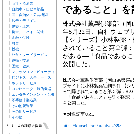
商社・流通業
であること」を
自動車・自動車部品
国・自治体・公共機関
広告・デザイン
株式会社薫製倶楽部（岡山
建築・土木
年5月22日、自社ウェ
携帯、モバイル関連
金融・保険
【シリーズ】小林製薬・
教育
されていること第２弾：H
機械
がある―「食品であるこ
外食・フードサービス
運輸・交通
公開した。
医療・健康
ファッション・ビューティ
ー
ビジネス・人事サービス
株式会社薫製倶楽部（岡山県都窪郡早
ネットサービス
ブサイトに小林製薬紅麹事件 【シ
コンピュータ・通信機器
って隠されていること第２弾：HAC
エンタテインメント・音楽
―「食品であること」を誰が確認
関連
その他非製造業
を公開した。
その他製造業
その他サービス
▼対象記事URL
その他
https://kunsei.com/archives/898