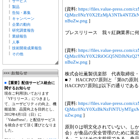
サービス
製品
[資料:
https://files.value-press.
告知・募集
QjMzc0NzY0X2EzMjA3NTk4NTZk
キャンペーン
nBuZw.png
]
企業の動向
研究調査報告
プレスリリース 我々紅麹業界に何が
業績報告
人事
技術開発成果報告
[資料:
https://files.value-press.
その他
QjMzc0NzY0X2RiOGQ5NDJhNzQ2
nBuZw.png
]
株式会社薫製倶楽部 代表取締役
■ ? HACCPの7原則と「第0の原
■
【重要】配信サービス統合に
HACCPの7原則は以下の通りであ
関するお知らせ
現在ご利用頂いております
「VFリリース」につきまし
[資料:
https://files.value-press.
て、ユーザビリティの向上、機
QjMzc0NzY0XzBkNzFiNTUyMTgxM
能追加、品質向上を目的とし、
2012年4月1日（日）に
uZw.png
]
「ValuePress!」と配信サービス
を統合させて頂く運びとなりま
原則０は明文化されていない。しかし
した。
会）が食品の安全管理のために策
る」ことはその大前提である。食