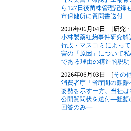
ら127日後菌株管理記録
市保健所に質問書送付
2026年06月04日 [研究
小林製薬紅麹事件研究解
行政・マスコミによって
害の「原因」について私
である理由の構造的説明
2026年06月03日 [
その
消費者庁「省庁間の齟齬
姿勢を示す一方、当社は
公開質問状を送付―齟齬
回答のみ―