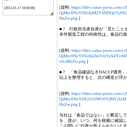
[資料:
https://files.value-press.
(2012-01-17 10:00:00)
QjMzc0NzY0XzhjM2Y4NDQyYjJl
BuZw.png
]
■ ? 行政担当者自身が「見たこと
本件製造工程の特殊性は、食品行
[資料:
https://files.value-press.
QjMzc0NzY0XzhkZmVmYjA4YzA
wLnBuZw.png
]
■ ? 「食品確認なきHACCP適用
以上を整理すると、次の構造が浮
[資料:
https://files.value-press.
QjMzc0NzY0X2I1OWU0YjBlY2Iz
BuZw.png
]
当社は「食品ではない」と断定し
を、誰が、いつ、何を根拠に確認
この問いに行政が答えられないとす