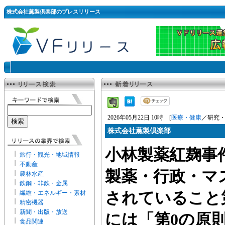
株式会社薫製倶楽部のプレスリリース
2026年05月22日 10時 [
医療・健康
／研究・
株式会社薫製倶楽部
小林製薬紅麹事
旅行・観光・地域情報
不動産
製薬・行政・マ
農林水産
鉄鋼・非鉄・金属
繊維・エネルギー・素材
されていること第
精密機器
新聞・出版・放送
には「第0の原
食品関連