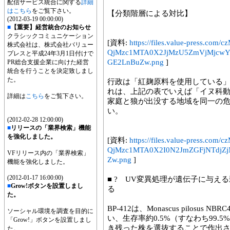
配信サービス統合に関する
詳細
はこちら
をご覧下さい。
【分類階層による対比】
(2012-03-19 00:00:00)
■
【重要】経営統合のお知らせ
クラシックコミュニケーション
[資料:
https://files.value-press
株式会社は、株式会社バリュー
QjMzc1MTA0X2JjMzU5ZmVjMj
プレスと平成24年3月1日付けで
GE2LnBuZw.png
]
PR総合支援企業に向けた経営
統合を行うことを決定致しまし
た。
行政は「紅麹原料を使用している」
れは、上記の表でいえば「イヌ科
詳細は
こちら
をご覧下さい。
家庭と狼が出没する地域を同一の
い。
(2012-02-28 12:00:00)
■
リリースの「業界検索」機能
を強化しました。
[資料:
https://files.value-press
QjMzc1MTA0X2I0N2JmZGFjNTdjZ
VFリリース内の「業界検索」
Zw.png
]
機能を強化しました。
(2012-01-17 16:00:00)
■ ? UV変異処理が遺伝子に与え
■
Grow!ボタンを設置しまし
る
た。
BP-412は、Monascus pilosu
ソーシャル環境を調査を目的に
い、生存率約0.5%（すなわち99
「Grow!」ボタンを設置しまし
き残った株を選抜することで作出された（
た。