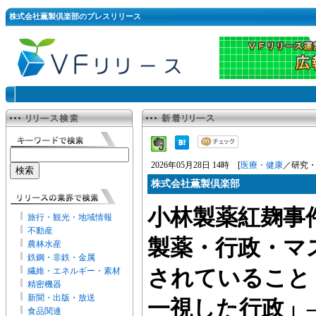
株式会社薫製倶楽部のプレスリリース
2026年05月28日 14時 [
医療・健康
／研究・
株式会社薫製倶楽部
小林製薬紅麹事
旅行・観光・地域情報
不動産
製薬・行政・マ
農林水産
鉄鋼・非鉄・金属
繊維・エネルギー・素材
されていること
精密機器
新聞・出版・放送
一視した行政」
食品関連