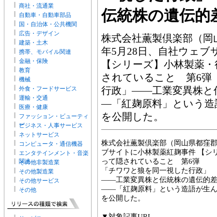
商社・流通業
伝統株の遺伝的
自動車・自動車部品
国・自治体・公共機関
広告・デザイン
株式会社薫製倶楽部（岡山
建築・土木
年5月28日、自社ウェ
携帯、モバイル関連
金融・保険
【シリーズ】小林製薬・
教育
されていること 第6弾
機械
行政」――工業変異株と
外食・フードサービス
運輸・交通
―「紅麹原料」という造
医療・健康
を公開した。
ファッション・ビューティ
ー
ビジネス・人事サービス
ネットサービス
株式会社薫製倶楽部（岡山県都窪郡早
コンピュータ・通信機器
ブサイトに小林製薬紅麹事件 【シ
エンタテインメント・音楽
って隠されていること 第6弾
関連
その他非製造業
「チワワと狼を同一視した行政」
その他製造業
――工業変異株と伝統株の遺伝的
その他サービス
――「紅麹原料」という造語が生
その他
を公開した。
▼対象記事URL