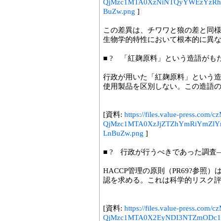
QjMzc1MTA0XzNiNTQyYWEzYzRh
BuZw.png
]
この差異は、チワワと狼の差と同
生物学的特性において根本的に異
■ ? 「紅麹原料」という造語がも
行政が用いた「紅麹原料」という造語
使用製品を区別しない。この造語の
[資料:
https://files.value-press
QjMzc1MTA0XzJjZTZhYmRiYmZ
LnBuZw.png
]
■ ? 行政が行うべきであった調査
HACCP管理の原則（PR69?参
認を求める。これは科学的リスク
[資料:
https://files.value-press
QjMzc1MTA0X2EyNDI3NTZmODc1