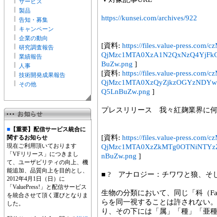
サービス
製品
https://kunsei.com/archives/922
告知・募集
キャンペーン
企業の動向
[資料:
https://files.value-press
研究調査報告
QjMzc1MTA0XzA1N2QxNzQ4YjFk
業績報告
BuZw.png
]
人事
[資料:
https://files.value-press
技術開発成果報告
QjMzc1MTA0XzQyZjkzOGYzNDY
その他
Q5LnBuZw.png
]
プレスリリース 我々紅麹業界に何
■
【重要】配信サービス統合に
[資料:
https://files.value-press
関するお知らせ
現在ご利用頂いております
QjMzc1MTA0XzZkMTg0OTNiNTYz
「VFリリース」につきまし
nBuZw.png
]
て、ユーザビリティの向上、機
能追加、品質向上を目的とし、
■ ? アナロジー：チワワと狼、そし
2012年4月1日（日）に
「ValuePress!」と配信サービス
生物の分類において、同じ「科（Fa
を統合させて頂く運びとなりま
らを同一視することは許されない
した。
り、その下には「属」「種」「亜種」