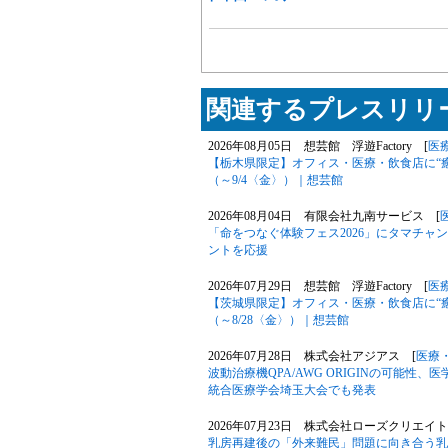
関連するプレスリリー
2026年08月05日 想芸館 浮遊Factory [
医
【栃木県限定】オフィス・医療・飲食店に“
（～9/4〈金〉）｜想芸館
2026年08月04日 有限会社九南サービス [
「命をつなぐ体験フェス2026」にタマチ
ントを応援
2026年07月29日 想芸館 浮遊Factory [
医
【茨城県限定】オフィス・医療・飲食店に“
（～8/28〈金〉）｜想芸館
2026年07月28日 株式会社アジアス [
医療
波動治療機QPA/AWG ORIGINの可能性、医学専門
統合医療学会埼玉大会でも発表
2026年07月23日 株式会社ローズクリエイト
乳房再建後の「外来難民」問題に向き合う乳