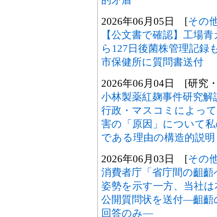
2026年06月05日 [
その
【公文書で確認】工場青
ら127日後菌株管理記録
市保健所に質問書送付
2026年06月04日 [研究
小林製薬紅麹事件研究解
行政・マスコミによって
害の「原因」について私
である理由の構造的説明
2026年06月03日 [
その
消費者庁「省庁間の齟齬
姿勢を示す一方、当社は
公開質問状を送付―齟齬
回答のみ―