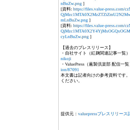
nBuZw.png
]
[資料:
https://files.value-press
QjMzc1MTA0X2MzZTZiZmU2N2M
mLnBuZw.png
]
[資料:
https://files.value-press
QjMzc1MTA0X2Y4YjMxOGQxOG
cyLnBuZw.png
]
【過去のプレスリリース】
・自社サイト（紅麹関連記事一覧
nikoji
・ValuePress（薫製倶楽部 配信一
ion/87091
本文書は記者向けの参考資料です
ください。
提供元：
valuepressプレスリリー