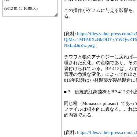
(2012-01-17 10:00:00)
この操作がゲノムに与える影響を
る。
[資料:
https://files.value-press
QjMzc1MTA0XzBkODYxYWQwZT
NkLnBuZw.png
]
チワワと狼のアナロジーに戻れば
理された変化」の産物であり、そ
裏付けられている。BP-412は、
管理の急激な変化」によって作出され、2
016年以降は小林製薬が製品製造に
■ ? 伝統的紅麹菌株とBP-412
同じ種（Monascus pilosus
ファイルは根本的に異なる。これは
的内容である。
[資料:
https://files.value-press