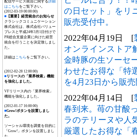
配信サービス統合に関する
詳細
はこちら
をご覧下さい。
の日セット」をリ
(2012-03-19 00:00:00)
■
【重要】経営統合のお知らせ
販売受付中。
クラシックコミュニケーション
株式会社は、株式会社バリュー
プレスと平成24年3月1日付けで
2022年04月19日 [
PR総合支援企業に向けた経営
統合を行うことを決定致しまし
オンラインストア
た。
詳細は
こちら
をご覧下さい。
金時豚の生ソーセ
わせたお得な「特
(2012-02-28 12:00:00)
■
リリースの「業界検索」機能
を4月23日から販
を強化しました。
VFリリース内の「業界検索」
2022年04月14日 [
機能を強化しました。
(2012-01-17 16:00:00)
春到来。苺の甘酸
■
Grow!ボタンを設置しまし
た。
ラのテリーヌや人
ソーシャル環境を調査を目的に
厳選したお得な「
「Grow!」ボタンを設置しまし
た。