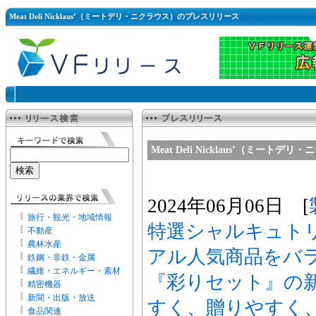
Meat Deli Nicklaus’（ミートデリ・ニクラウス）のプレスリリース
Meat Deli Nicklaus’（ミー
2024年06月06日 [
旅行・観光・地域情報
特選シャルキュト
不動産
農林水産
アル人気商品をバ
鉄鋼・非鉄・金属
繊維・エネルギー・素材
『彩りセット』の
精密機器
新聞・出版・放送
すく、贈りやすく
食品関連