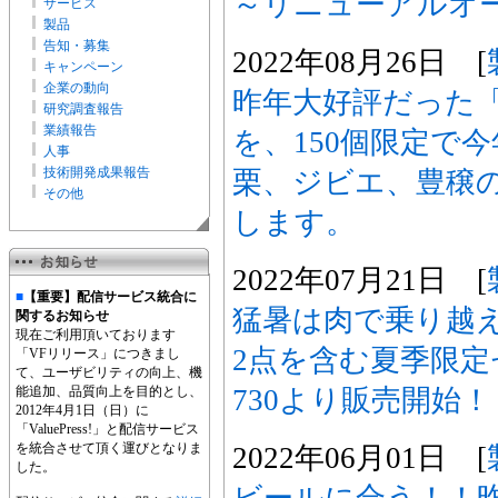
～リニューアルオ
サービス
製品
告知・募集
2022年08月26日 [
キャンペーン
企業の動向
昨年大好評だった
研究調査報告
業績報告
を、150個限定で
人事
技術開発成果報告
栗、ジビエ、豊穣
その他
します。
2022年07月21日 [
■
【重要】配信サービス統合に
猛暑は肉で乗り越
関するお知らせ
現在ご利用頂いております
2点を含む夏季限
「VFリリース」につきまし
て、ユーザビリティの向上、機
730より販売開始！
能追加、品質向上を目的とし、
2012年4月1日（日）に
「ValuePress!」と配信サービス
を統合させて頂く運びとなりま
2022年06月01日 [
した。
ビールに合う！！