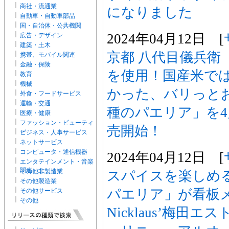
商社・流通業
になりました
自動車・自動車部品
国・自治体・公共機関
2024年04月12日 [
広告・デザイン
建築・土木
京都 八代目儀兵衛
携帯、モバイル関連
金融・保険
を使用！国産米で
教育
機械
かった、バリっと
外食・フードサービス
運輸・交通
種のパエリア」を4
医療・健康
ファッション・ビューティ
売開始！
ー
ビジネス・人事サービス
ネットサービス
コンピュータ・通信機器
2024年04月12日 [
エンタテインメント・音楽
関連
その他非製造業
スパイスを楽しめる
その他製造業
パエリア」が看板メニ
その他サービス
その他
Nicklaus’梅田エ