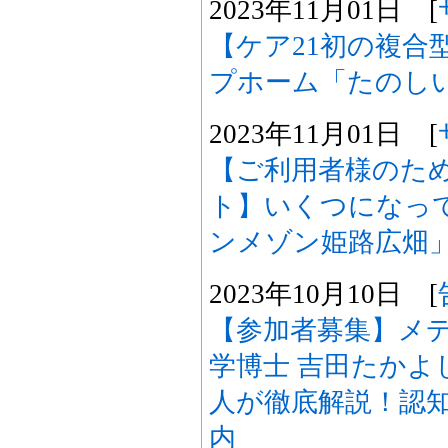
2023年11月01日 [
【ケア21初の複合
プホーム「たのしい
2023年11月01日 [
【ご利用者様のた
ト】いくつになっ
ンメゾン姫路広畑
2023年10月10日 [
【参加者募集】メ
学博士 吉田たかよ
人が徹底解説！認
内