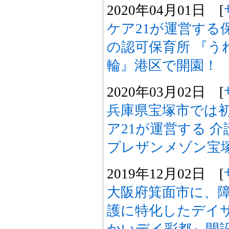
2020年04月01日 [
ケア21が運営する
の認可保育所 『う
輪』港区で開園！
2020年03月02日 [
兵庫県宝塚市では初
ア21が運営する 
プレザンメゾン宝塚
2019年12月02日 [
大阪府箕面市に、
護に特化したデイ
かいデイ彩都』開