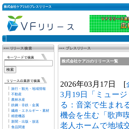
株式会社ケア21のプレスリリース
株式会社ケア21のリリース一覧
2026年03月17日 [
旅行・観光・地域情報
3月19日「ミュー
不動産
農林水産
る：音楽で生まれ
鉄鋼・非鉄・金属
繊維・エネルギー・素材
機会を生む「歌声喫
精密機器
新聞・出版・放送
老人ホームで地域
食品関連