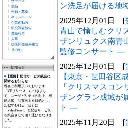
サービス
ン洗足が届ける地域
製品
告知・募集
キャンペーン
2025年12月01日 [
企業の動向
研究調査報告
青山で愉しむクリス
業績報告
ザンリュクス南青
人事
技術開発成果報告
監修コンサート ―
その他
2025年12月01日 [
【東京・世田谷区
■
【重要】配信サービス統合に
関するお知らせ
「クリスマスコンサ
現在ご利用頂いております
「VFリリース」につきまし
ザングラン成城が
て、ユーザビリティの向上、機
能追加、品質向上を目的とし、
ト ―
2012年4月1日（日）に
「ValuePress!」と配信サービス
を統合させて頂く運びとなりま
2025年11月20日 [
した。