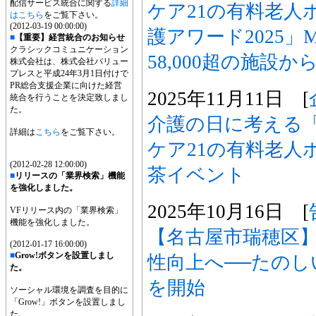
配信サービス統合に関する
詳細
ケア21の有料老人
はこちら
をご覧下さい。
(2012-03-19 00:00:00)
護アワード2025」
■
【重要】経営統合のお知らせ
クラシックコミュニケーション
58,000超の施設か
株式会社は、株式会社バリュー
プレスと平成24年3月1日付けで
PR総合支援企業に向けた経営
2025年11月11日 [
統合を行うことを決定致しまし
た。
介護の日に考える
詳細は
こちら
をご覧下さい。
ケア21の有料老人
(2012-02-28 12:00:00)
茶イベント
■
リリースの「業界検索」機能
を強化しました。
2025年10月16日 [
VFリリース内の「業界検索」
機能を強化しました。
【名古屋市瑞穂区
(2012-01-17 16:00:00)
■
Grow!ボタンを設置しまし
性向上へ──たのし
た。
を開始
ソーシャル環境を調査を目的に
「Grow!」ボタンを設置しまし
た。