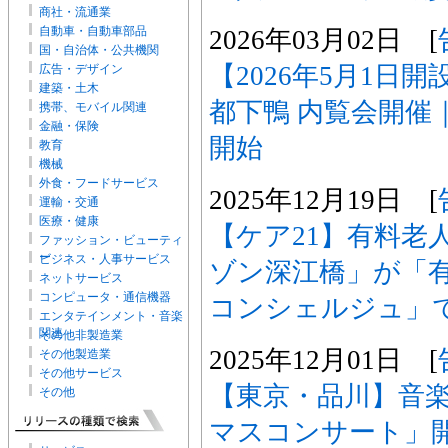
商社・流通業
自動車・自動車部品
2026年03月02日 [
国・自治体・公共機関
【2026年5月1日
広告・デザイン
建築・土木
都下鴨 内覧会開催
携帯、モバイル関連
金融・保険
開始
教育
機械
外食・フードサービス
2025年12月19日 [
運輸・交通
医療・健康
【ケア21】有料老
ファッション・ビューティ
ー
ビジネス・人事サービス
ゾン深江橋」が「
ネットサービス
コンピュータ・通信機器
コンシェルジュ」
エンタテインメント・音楽
関連
その他非製造業
2025年12月01日 [
その他製造業
その他サービス
【東京・品川】音
その他
マスコンサート」開