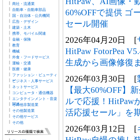
HitPaw、AI画
商社・流通業
自動車・自動車部品
60%OFFで提供 
国・自治体・公共機関
セール開催
広告・デザイン
建築・土木
携帯、モバイル関連
2026年04月20日 [
金融・保険
教育
HitPaw FotorPe
機械
外食・フードサービス
生成から画像修復
運輸・交通
医療・健康
ファッション・ビューティ
2026年03月30日 [
ー
ビジネス・人事サービス
ネットサービス
【最大60%OFF
コンピュータ・通信機器
ルで応援！HitPa
エンタテインメント・音楽
関連
その他非製造業
活応援セール」を
その他製造業
その他サービス
その他
2026年03月12日 [
HitPaw自慢の推