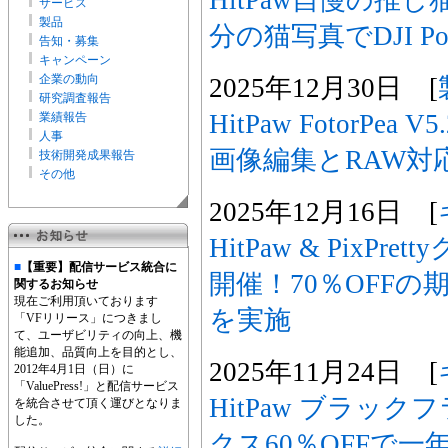
サービス
製品
分の猫写真でDJI Po
告知・募集
キャンペーン
企業の動向
2025年12月30日 [
研究調査報告
HitPaw FotorPe
業績報告
人事
画像編集とRAW対
技術開発成果報告
その他
2025年12月16日 [
HitPaw & PixP
■
【重要】配信サービス統合に
開催！70％OFF
関するお知らせ
現在ご利用頂いております
を実施
「VFリリース」につきまし
て、ユーザビリティの向上、機
能追加、品質向上を目的とし、
2025年11月24日 [
2012年4月1日（日）に
「ValuePress!」と配信サービス
HitPaw ブラッ
を統合させて頂く運びとなりま
した。
クス60％OFFで