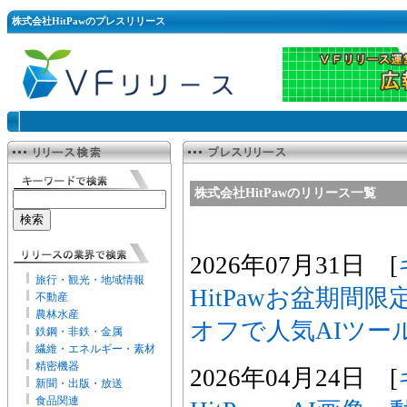
株式会社HitPawのプレスリリース
株式会社HitPawのリリース一覧
2026年07月31日 [
旅行・観光・地域情報
HitPawお盆期間
不動産
農林水産
オフで人気AIツー
鉄鋼・非鉄・金属
繊維・エネルギー・素材
精密機器
2026年04月24日 [
新聞・出版・放送
食品関連