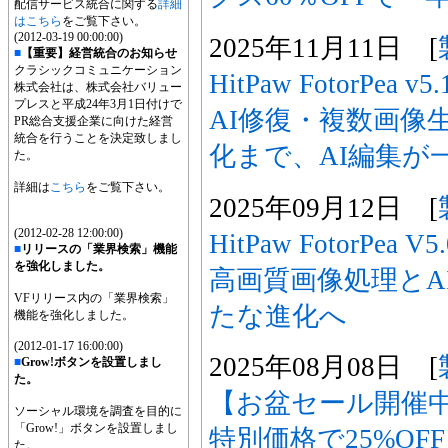
配信サービス統合に関する
詳細
はこちら
をご覧下さい。
(2012-03-19 00:00:00)
2025年11月11日 [
■
【重要】経営統合のお知らせ
クラシックコミュニケーション
HitPaw FotorPea
株式会社は、株式会社バリュー
プレスと平成24年3月1日付けで
AI修復・複数画像
PR総合支援企業に向けた経営
統合を行うことを決定致しまし
化まで、AI編集が
た。
詳細は
こちら
をご覧下さい。
2025年09月12日 [
(2012-02-28 12:00:00)
HitPaw FotorPe
■
リリースの「業界検索」機能
を強化しました。
高画質画像処理とA
VFリリース内の「業界検索」
たな進化へ
機能を強化しました。
(2012-01-17 16:00:00)
2025年08月08日 [
■
Grow!ボタンを設置しまし
た。
【お盆セール開催中】
ソーシャル環境を調査を目的に
「Grow!」ボタンを設置しまし
特別価格で25%O
た。