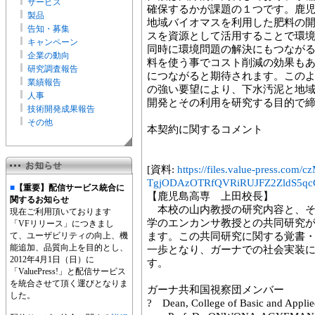
サービス
確保するかが課題の１つです。鹿
製品
地域バイオマスを利用した肥料の
告知・募集
スを資源として活用することで環
キャンペーン
同時に環境問題の解決にもつなが
企業の動向
料を使う事でコスト削減の効果も
研究調査報告
につながると期待されます。この
業績報告
の強い要望により、下水汚泥と地
人事
開発とその利用を研究する目的で
技術開発成果報告
その他
本契約に関するコメント
[資料:
https://files.value-press
TgjODAzOTRfQVRiRUJFZ2ZldS5qcG
■
【重要】配信サービス統合に
【鹿児島高専 上田校長】
関するお知らせ
本校の山内教授の研究内容と、そ
現在ご利用頂いております
学のエンカンサ教授との共同研究
「VFリリース」につきまし
て、ユーザビリティの向上、機
ます。この共同研究に関する覚書
能追加、品質向上を目的とし、
一歩となり、ガーナでの社会実装
2012年4月1日（日）に
す。
「ValuePress!」と配信サービス
を統合させて頂く運びとなりま
ガーナ共和国視察団メンバー
した。
? Dean, College of Basic and Applie