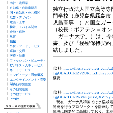
商社・流通業
自動車・自動車部品
独立行政法人国立高等専
国・自治体・公共機関
門学校（鹿児島県霧島市
広告・デザイン
児島高専」）と国立ガー
建築・土木
携帯、モバイル関連
（校長：ボアテン＝オン
金融・保険
「ガーナ大学」）は、令和
教育
機械
書」及び「秘密保持契約
外食・フードサービス
結しました。
運輸・交通
医療・健康
ファッション・ビューティ
ー
ビジネス・人事サービス
[資料:
https://files.value-press
ネットサービス
TgjODAzOTRfZVZUR3ltZHdnay5qcG
コンピュータ・通信機器
概要
エンタテインメント・音楽
関連
その他非製造業
その他製造業
[資料:
https://files.value-press
その他サービス
TgjODAzOTRfWVhIQnBoQXVzYy5q
その他
現在、ガーナ共和国では水稲栽培
開発を行うプロジェクトを計画し
値段は国際的に高騰しており、水