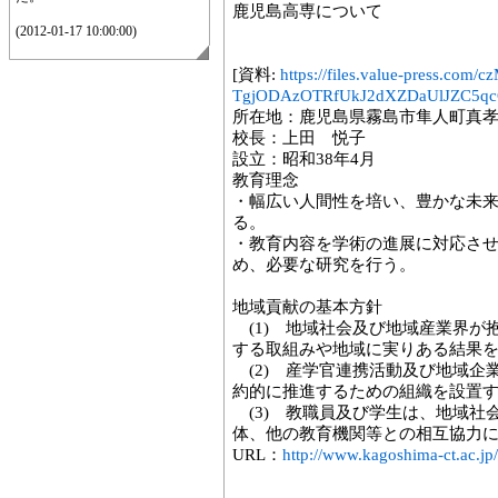
鹿児島高専について
(2012-01-17 10:00:00)
[資料:
https://files.value-press
TgjODAzOTRfUkJ2dXZDaUlJZC5qcG
所在地：鹿児島県霧島市
校長：上田 悦子
設立：昭和38年4月
教育理念
・幅広い人間性を培い、豊かな未
る。
・教育内容を学術の進展に対応さ
め、必要な研究を行う。
地域貢献の基本方針
(1) 地域社会及び地域産業界が
する取組みや地域に実りある結果
(2) 産学官連携活動及び地域企
約的に推進するための組織を設置
(3) 教職員及び学生は、地域社
体、他の教育機関等との相互協力
URL：
http://www.kagoshima-ct.ac.jp/