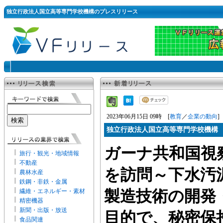
独立行政法人国立高等専門学校機構のプレスリリース
2023年06月15日 09時 [
教育
／
企業の動向
]
独立行政法人国立高等専門学校機構
ガーナ共和国視
旅行・観光・地域情報
不動産
を訪問～下水汚
農林水産
鉄鋼・非鉄・金属
繊維・エネルギー・素材
製造技術の開発
精密機器
新聞・出版・放送
目的で、秘密保
食品関連