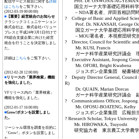
Prof. Dr. ONWONA-AGYEMAN, 
配信サービス統合に関する
詳細
国立ガーナ大学基礎応用科科学
はこちら
をご覧下さい。
(2012-03-19 00:00:00)
－NDA署名者、岸田首相訪問時
■
【重要】経営統合のお知らせ
? College of Basic and Applied Scie
クラシックコミュニケーション
Prof. Dr. NKANSAH, George Od
株式会社は、株式会社バリュー
国立ガーナ大学基礎応用科学校
プレスと平成24年3月1日付けで
－MOU署名者、本視察団研究
PR総合支援企業に向けた経営
? Director, Council for Scientific an
統合を行うことを決定致しまし
Mr. KUSI, Francis
た。
ガーナ科学産業研究評議会 
詳細は
こちら
をご覧下さい。
? Executive Assistant, Jospong Gro
Mr. OFORI, Bright Kwabena
ジョスポン企業集団 秘書補
(2012-02-28 12:00:00)
? Deputy Director General, Council fo
■
リリースの「業界検索」機能
を強化しました。
R)
Dr. QUAIN, Marian Dorcas
VFリリース内の「業界検索」
ガーナ科学産業研究評議会 
機能を強化しました。
? Communications Officer, Jospong
Mr. OFOSU-BOATENG, Kelby
(2012-01-17 16:00:00)
■
Grow!ボタンを設置しまし
ジョスポン企業集団 広報担
た。
? Research Scholar, Tokyo University
Mr. HIROWAKA, Tsuyoshi
ソーシャル環境を調査を目的に
研究協力者 東京農工大学農学
「Grow!」ボタンを設置しまし
た。