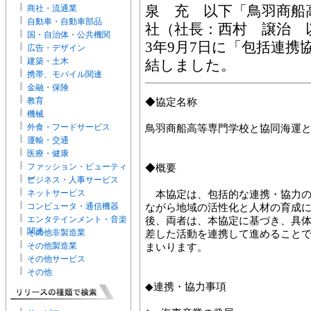
商社・流通業
泉 充 以下「鳥羽商船
自動車・自動車部品
社（社長：西村 譲治 以
国・自治体・公共機関
3年9月7日に「包括連携
広告・デザイン
建築・土木
結しました。
携帯、モバイル関連
金融・保険
教育
◆協定名称
機械
外食・フードサービス
鳥羽商船高等専門学校と協同海運
運輸・交通
医療・健康
ファッション・ビューティ
◆概要
ー
ビジネス・人事サービス
ネットサービス
本協定は、包括的な連携・協力の
コンピュータ・通信機器
ながら地域の活性化と人材の育成
エンタテインメント・音楽
後、両者は、本協定に基づき、具
関連
その他非製造業
差した活動を連携して進めること
その他製造業
まいります。
その他サービス
その他
◆連携・協力事項