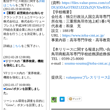
配信サービス統合に関する
詳細
[資料:
https://files.value-press
はこちら
をご覧下さい。
DUjODAzOTRfZ1ZZZkZQVXlwRS5q
(2012-03-19 00:00:00)
【学校概要】
■
【重要】経営統合のお知らせ
会社名：独立行政法人国立高等専
クラシックコミュニケーション
所在地：三重県鳥羽市池上町1番1
株式会社は、株式会社バリュー
プレスと平成24年3月1日付けで
代表者：和泉 充
PR総合支援企業に向けた経営
設立：1881年
統合を行うことを決定致しまし
URL：
https://www.toba-cmt.ac.jp/
た。
事業内容：高等専門学校・高等教
詳細は
こちら
をご覧下さい。
【本リリースに関する報道お問い
鳥羽商船高等専門学校総務課総務
(2012-02-28 12:00:00)
TEL：0599-25-8000
■
リリースの「業界検索」機能
e-mail：
soumu-soumu@toba-cmt.ac.j
を強化しました。
VFリリース内の「業界検索」
提供元：
valuepressプレスリリー
機能を強化しました。
(2012-01-17 16:00:00)
■
Grow!ボタンを設置しまし
た。
ソーシャル環境を調査を目的に
「Grow!」ボタンを設置しまし
た。