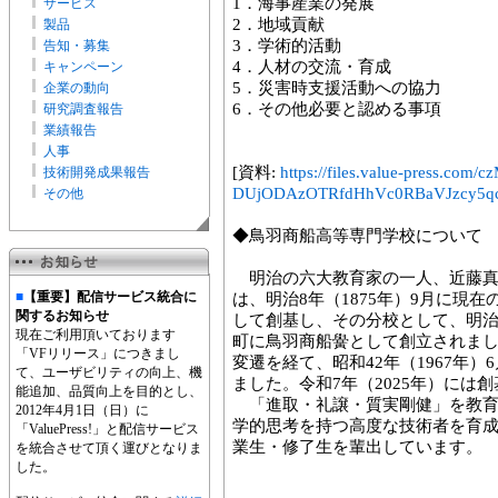
1．海事産業の発展
サービス
2．地域貢献
製品
3．学術的活動
告知・募集
4．人材の交流・育成
キャンペーン
5．災害時支援活動への協力
企業の動向
6．その他必要と認める事項
研究調査報告
業績報告
人事
[資料:
https://files.value-press
技術開発成果報告
DUjODAzOTRfdHhVc0RBaVJzcy5qc
その他
◆鳥羽商船高等専門学校について
明治の六大教育家の一人、近藤真
■
【重要】配信サービス統合に
は、明治8年（1875年）9月に現
関するお知らせ
して創基し、その分校として、明治1
現在ご利用頂いております
町に鳥羽商船黌として創立されま
「VFリリース」につきまし
変遷を経て、昭和42年（1967年
て、ユーザビリティの向上、機
ました。令和7年（2025年）には創
能追加、品質向上を目的とし、
「進取・礼譲・質実剛健」を教育
2012年4月1日（日）に
学的思考を持つ高度な技術者を育成
「ValuePress!」と配信サービス
業生・修了生を輩出しています。
を統合させて頂く運びとなりま
した。