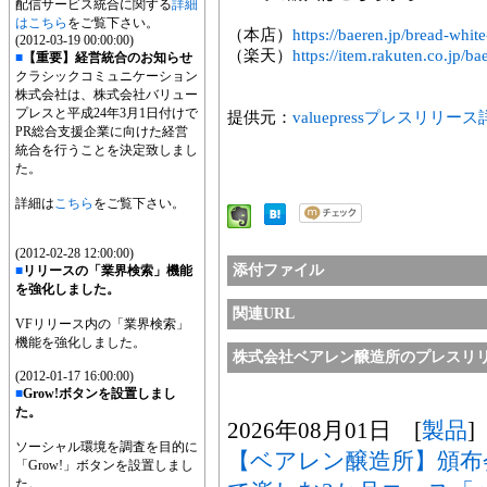
配信サービス統合に関する
詳細
はこちら
をご覧下さい。
（本店）
https://baeren.jp/bread-white
(2012-03-19 00:00:00)
（楽天）
https://item.rakuten.co.jp/b
■
【重要】経営統合のお知らせ
クラシックコミュニケーション
株式会社は、株式会社バリュー
プレスと平成24年3月1日付けで
提供元：
valuepressプレスリリー
PR総合支援企業に向けた経営
統合を行うことを決定致しまし
た。
詳細は
こちら
をご覧下さい。
(2012-02-28 12:00:00)
添付ファイル
■
リリースの「業界検索」機能
を強化しました。
関連URL
VFリリース内の「業界検索」
機能を強化しました。
株式会社ベアレン醸造所のプレスリ
(2012-01-17 16:00:00)
■
Grow!ボタンを設置しまし
た。
2026年08月01日 [
製品
]
ソーシャル環境を調査を目的に
【ベアレン醸造所】頒布
「Grow!」ボタンを設置しまし
た。