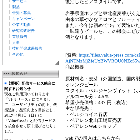
サービス
復活したビアスタイルです。
製品
告知・募集
岩手県産ホップと東北産麦芽が支
キャンペーン
由来の華やかなアロマとフルーテ
企業の動向
また、今年は初めて“缶”で製造い
研究調査報告
一味違うビールを、この機会にぜ
業績報告
酒となります。
人事
技術開発成果報告
その他
[資料:
https://files.value-press
AjNTMzMjZfeUxBWVROU0NZcS5w
商品概要
原材料名：麦芽（外国製造、国内
■
【重要】配信サービス統合に
オレンジピール
関するお知らせ
スタイル：ベルジャンヴィット（
現在ご利用頂いております
アルコール分：4.5％
「VFリリース」につきまし
希望小売価格：437 円（税込）
て、ユーザビリティの向上、機
主な販売先：
能追加、品質向上を目的とし、
・ベルジョイス各店
2012年4月1日（日）に
・ベアレン北山工場直売店
「ValuePress!」と配信サービス
を統合させて頂く運びとなりま
・ベアレンWebショップ
した。
webでの購入はこちらから