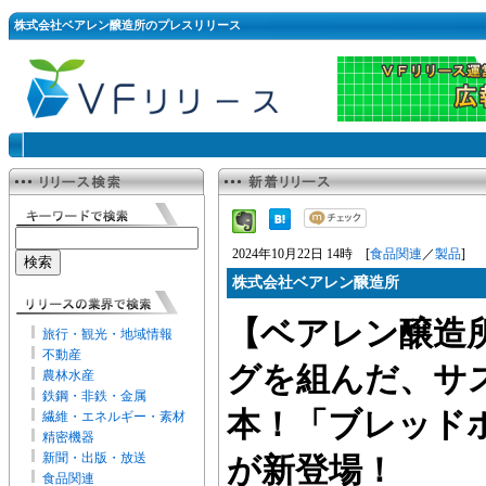
株式会社ベアレン醸造所のプレスリリース
2024年10月22日 14時 [
食品関連
／
製品
]
株式会社ベアレン醸造所
【ベアレン醸造
旅行・観光・地域情報
不動産
グを組んだ、サ
農林水産
鉄鋼・非鉄・金属
本！「ブレッド
繊維・エネルギー・素材
精密機器
新聞・出版・放送
が新登場！
食品関連