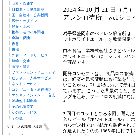
商社・流通業
2024 年 10 月 21
自動車・自動車部品
国・自治体・公共機関
アレン直売所、webシ
広告・デザイン
建築・土木
携帯、モバイル関連
岩手県盛岡市のべアレン醸造所は、202
金融・保険
ッドホワイトエール」を数量限定
教育
機械
白石食品工業株式会社さまとベア
外食・フードサービス
ホワイトエール」は、シライシパ
運輸・交通
た商品です。
医療・健康
ファッション・ビューティ
開発コンセプトは、“食品ロスを減
ー
ビジネス・人事サービス
は、経済や気候変動にも打撃を与
ネットサービス
いことから、21 世紀において最も
コンピュータ・通信機器
ています。 こうした背景のもと、
エンタテインメント・音楽
ッグを組み、フードロス削減に向
関連
その他非製造業
た。
その他製造業
その他サービス
2 回目のコラボとなる今回、選ん
その他
入りビール「ホワイトエール」。
ガルデン村で14世紀から製造され
が途切れたものの 1965 年に村