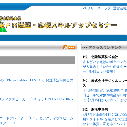
VFリリーストップ
|
運営会社
1位 北陸製菓株式会社
するどいまえばのポケモンた
が大集合！「いかりのまえー
ー」8月3日より登場！
lips Fidelio FT1＆FA3」発送予定前倒しの
2位 株式会社デジタルコマ
ス
【48時間限定】SOD30周年 1
円セールで対象20商品が100
ティブスピーカー「FA3」、GREEN FUNDING
に【7月15日から7月17日ま
3位 涙活事務局
7月17日(漫画の日)に“泣ける
レコードプレーヤー「FT1」とアクティブスピーカ
画50タイトル”を紹介して泣
日スタート！
やすい体質に変えるイベント