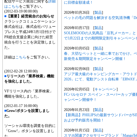
配信サービス統合に関する
詳細
に目標金額達成！
はこちら
をご覧下さい。
(2012-03-19 00:00:00)
2026年03月26日 [
製品
]
■
【重要】経営統合のお知らせ
ペットの毛の問題を解決する空気清浄機「Dreame
クラシックコミュニケーション
株式会社は、株式会社バリュー
2026年03月17日 [
製品
]
プレスと平成24年3月1日付けで
SOLEMOODの人気商品「豆乳メーカー」
PR総合支援企業に向けた経営
で3月22日までの期間限定割引キャンペーン
統合を行うことを決定致しまし
た。
2026年03月05日 [
製品
]
春、大切なペットと一緒に車でおでかけ。ペット
詳細は
こちら
をご覧下さい。
新発売＆期間限定キャンペーン開催！
2026年02月06日 [
製品
]
(2012-02-28 12:00:00)
アジア最大級のキャンピングカー・アウト
■
リリースの「業界検索」機能
2026」にて、電動アシスト自転車「ERWA
を強化しました。
2026年02月05日 [
キャンペーン
]
VFリリース内の「業界検索」
FCバルセロナ スペイン・スーパーカップ優勝
機能を強化しました。
ャンペーン開催中！
(2012-01-17 16:00:00)
2026年01月23日 [
製品
]
■
Grow!ボタンを設置しまし
【新商品】PHILIPSの最新サウンドバーがSI
た。
および予約販売を開始！
ソーシャル環境を調査を目的に
2026年01月15日 [
製品
]
「Grow!」ボタンを設置しまし
スマホ関連アクセサリーブランド「MangoTe
た。