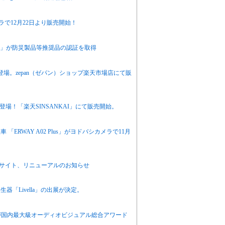
ラで12月22日より販売開始！
BOX」が防災製品等推奨品の認証を取得
8T新登場。zepan（ゼパン）ショップ楽天市場店にて販
が新登場！「楽天SINSANKAI」にて販売開始。
ERWAY A02 Plus」がヨドバシカメラで11月
bサイト、リニューアルのお知らせ
器「Livella」の出展が決定。
TVが国内最大級オーディオビジュアル総合アワード