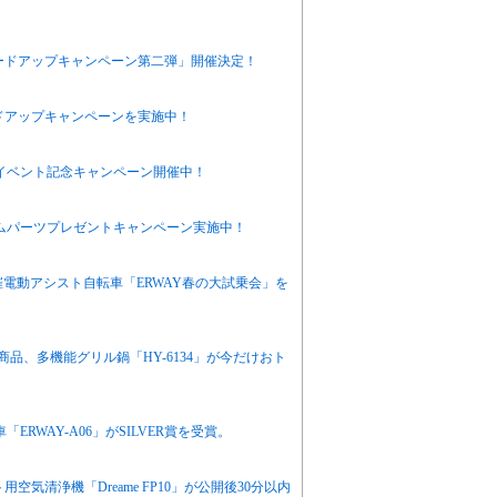
ードアップキャンペーン第二弾」開催決定！
ドアップキャンペーンを実施中！
原イベント記念キャンペーン開催中！
タムパーツプレゼントキャンペーン実施中！
ント開催電動アシスト自転車「ERWAY春の大試乗会」を
商品、多機能グリル鍋「HY-6134」が今だけおト
車「ERWAY-A06」がSILVER賞を受賞。
用空気清浄機「Dreame FP10」が公開後30分以内