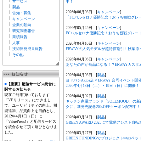
サービス
中！
製品
2026年06月03日 [
キャンペーン
]
告知・募集
「FCバルセロナ優勝記念！おうち観戦グレ
キャンペーン
企業の動向
2026年05月25日 [
キャンペーン
]
研究調査報告
FCバルセロナ優勝記念！おうち観戦グレー
業績報告
人事
2026年04月16日 [
キャンペーン
]
技術開発成果報告
ERWAYの人気モデルが超特価割引！秋葉
その他
2026年04月06日 [
キャンペーン
]
あなたの声が商品になる！？ERWAYカス
2026年04月03日 [
製品
]
ヨドバシAkiba店 × ERWAY 合同イベ
■
【重要】配信サービス統合に
2026年4月18日（土）・19日（日）に開催！
関するお知らせ
現在ご利用頂いております
2026年04月02日 [
製品
]
「VFリリース」につきまし
キッチン家電ブランド「SOLEMOOD」の新
て、ユーザビリティの向上、機
クに。新発売記念20%OFFクーポン配布中！
能追加、品質向上を目的とし、
2012年4月1日（日）に
2026年03月31日 [
製品
]
「ValuePress!」と配信サービス
GREEN AWARD 2025にて電動アシスト自転
を統合させて頂く運びとなりま
した。
2026年03月27日 [
製品
]
GREEN FUNDINGでプロジェクト中のペット