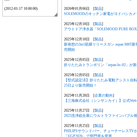
2026年01月06日 [
製品
]
(2012-01-17 10:00:00)
SOLEMOODのキッチン家電がヨドバシカメ
2025年12月18日 [
製品
]
アウトドア浄水器「SOLEMOOD PURE 
2025年12月18日 [
製品
]
新発想の3in1筋膜リリースガン zepan M
売開始
2025年12月05日 [
製品
]
折りたたみトランポリン「zepan-bc-02」
2025年12月05日 [
製品
]
【型式認定済】折りたたみ電動アシスト自転車 「
25日より販売開始！
2025年11月28日 [
企業の動向
]
【三海株式会社（シンサンカイ）】公式We
2025年11月27日 [
製品
]
2025洗浄総合展にウルトラファインバブル発生
2025年11月25日 [
製品
]
PHILIPSサウンドバー、チューナーレス
「VGP2026」で部門賞を受賞。