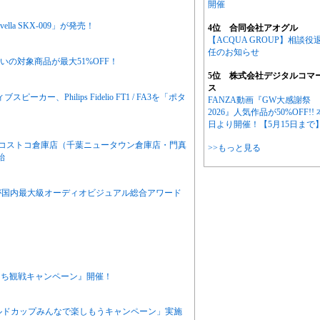
開催
la SKX-009」が発売！
4位 合同会社アオグル
【ACQUA GROUP】相談役
任のお知らせ
り扱いの対象商品が最大51%OFF！
5位 株式会社デジタルコマ
ス
、Philips Fidelio FT1 / FA3を「ポタ
FANZA動画『GW大感謝祭
2026』人気作品が50%OFF!! 
日より開催！【5月15日まで
がコストコ倉庫店（千葉ニュータウン倉庫店・門真
>>もっと見る
始
TVが国内最大級オーディオビジュアル総合アワード
うち観戦キャンペーン』開催！
ワールドカップみんなで楽しもうキャンペーン」実施