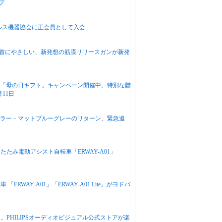
プ
ルス機器協会に正会員として入会
首にやさしい、新発想の筋膜リリースガンが新発
贈る「母の日ギフト」キャンペーン開催中。特別な贈
月11日
o.1カラー・マットブルーグレーのリターン、緊急追
たみ電動アシスト自転車「ERWAY-A01」
WAY-A01」「ERWAY-A01 Lite」がヨドバ
PHILIPSオーディオビジュアル公式ストアが楽