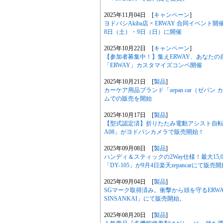
2025年11月04日 [
キャンペーン
]
ヨドバシAkiba店 × ERWAY 合同イベン
8日（土）・9日（日）に開催
2025年10月22日 [
キャンペーン
]
【参加者募集中！】集えERWAY、あなたの
「ERWAY」カスタマイズコンペ開催
2025年10月21日 [
製品
]
カーケア用品ブランド「zepan car（ゼ
ムでの販売を開始
2025年10月17日 [
製品
]
【型式認定済】折りたたみ電動アシスト自転車 「E
A08」がヨドバシカメラで販売開始！
2025年09月08日 [
製品
]
ハンディ＆スティックの2Way仕様！最大15
「DY-105」が9月4日楽天zepancarにて販売
2025年09月04日 [
製品
]
SGマーク取得済み。衝撃から頭を守るERWA
SINSANKAI」にて販売開始。
2025年08月20日 [
製品
]