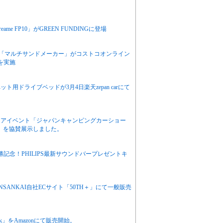
 FP10」がGREEN FUNDINGに登場
と「マルチサンドメーカー」がコストコオンライン
を実施
用ドライブベッドが3月4日楽天zepan carにて
ドアイベント「ジャパンキャンピングカーショー
Y」を協賛展示しました。
記念！PHILIPS最新サウンドバープレゼントキ
NSANKAI自社ECサイト「50TH＋」にて一般販売
k」をAmazonにて販売開始。