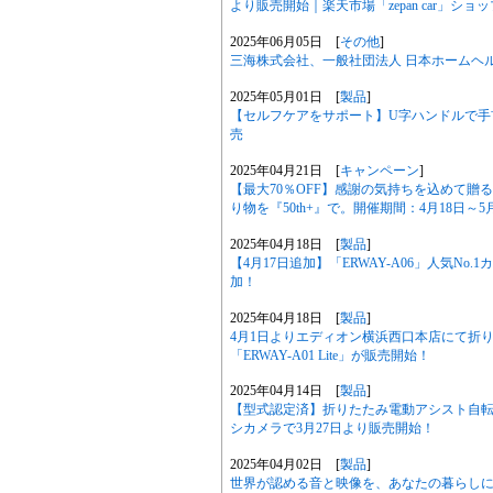
より販売開始｜楽天市場「zepan car」ショッ
2025年06月05日 [
その他
]
三海株式会社、一般社団法人 日本ホームヘ
2025年05月01日 [
製品
]
【セルフケアをサポート】U字ハンドルで手
売
2025年04月21日 [
キャンペーン
]
【最大70％OFF】感謝の気持ちを込めて
り物を『50th+』で。開催期間：4月18日～5
2025年04月18日 [
製品
]
【4月17日追加】「ERWAY-A06」人気N
加！
2025年04月18日 [
製品
]
4月1日よりエディオン横浜西口本店にて折りた
「ERWAY-A01 Lite」が販売開始！
2025年04月14日 [
製品
]
【型式認定済】折りたたみ電動アシスト自転車 「ER
シカメラで3月27日より販売開始！
2025年04月02日 [
製品
]
世界が認める音と映像を、あなたの暮らしに。