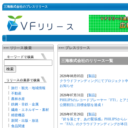
三海株式会社のプレスリリース
三海株式会社のリリース一覧
2026年08月05日 [
製品
]
クラウドファンディングにてプロジェクト中の「Phi
お知らせ
旅行・観光・地域情報
不動産
2026年07月31日 [
製品
]
農林水産
PHILIPSのレコードプレーヤー「FT1」とアク
鉄鋼・非鉄・金属
公開初日に目標金額を達成！
繊維・エネルギー・素材
2026年07月29日 [
製品
]
精密機器
『針を落とす、あの緊張感』PHILIPSから
新聞・出版・放送
ー「FA3」のクラウドファンディングが本
食品関連