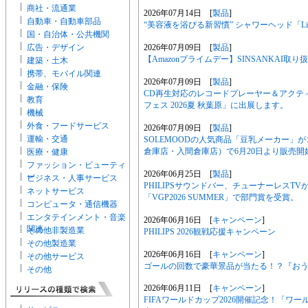
商社・流通業
2026年07月14日 [
製品
]
自動車・自動車部品
“美容液を浴びる新習慣” シャワーヘッド「Livel
国・自治体・公共機関
2026年07月09日 [
製品
]
広告・デザイン
【Amazonプライムデー】SINSANKAI取
建築・土木
携帯、モバイル関連
2026年07月09日 [
製品
]
金融・保険
CD再生対応のレコードプレーヤー＆アクティブスピーカー
教育
フェス 2026夏 秋葉原」に出展します。
機械
外食・フードサービス
2026年07月09日 [
製品
]
運輸・交通
SOLEMOODの人気商品「豆乳メーカー」
倉庫店・入間倉庫店）で6月20日より販売開
医療・健康
ファッション・ビューティ
2026年06月25日 [
製品
]
ー
ビジネス・人事サービス
PHILIPSサウンドバー、チューナーレス
ネットサービス
「VGP2026 SUMMER」で部門賞を受賞。
コンピュータ・通信機器
エンタテインメント・音楽
2026年06月16日 [
キャンペーン
]
関連
その他非製造業
PHILIPS 2026観戦応援キャンペーン
その他製造業
2026年06月16日 [
キャンペーン
]
その他サービス
ゴールの回数で豪華景品が当たる！？『お
その他
2026年06月11日 [
キャンペーン
]
FIFAワールドカップ2026開催記念！「