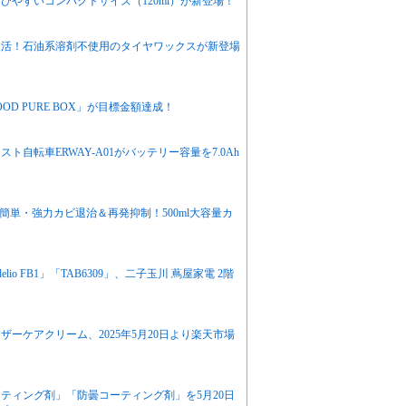
やすいコンパクトサイズ（120ml）が新登場！
復活！石油系溶剤不使用のタイヤワックスが新登場
D PURE BOX」が目標金額達成！
自転車ERWAY-A01がバッテリー容量を7.0Ah
簡単・強力カビ退治＆再発抑制！500ml大容量カ
lio FB1」「TAB6309」、二子玉川 蔦屋家電 2階
ーケアクリーム、2025年5月20日より楽天市場
ティング剤」「防曇コーティング剤」を5月20日