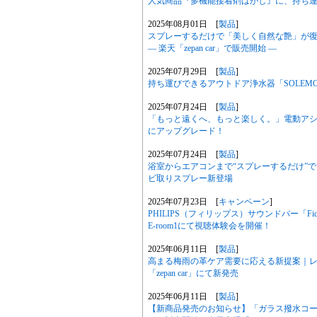
人気商品『多機能接着剤はがし』に、持ち運び
2025年08月01日 [
製品
]
スプレーするだけで「美しく自然な艶」が
― 楽天「zepan car」で販売開始 ―
2025年07月29日 [
製品
]
持ち運びできるアウトドア浄水器「SOLEMOO
2025年07月24日 [
製品
]
「もっと遠くへ、もっと楽しく。」電動アシスト
にアップグレード！
2025年07月24日 [
製品
]
浴室からエアコンまで“スプレーするだけ”で
ビ取りスプレー新登場
2025年07月23日 [
キャンペーン
]
PHILIPS（フィリップス）サウンドバー「Fide
E-room1にて視聴体験会を開催！
2025年06月11日 [
製品
]
高まる梅雨の革ケア需要に応える新提案｜レザ
「zepan car」にて新発売
2025年06月11日 [
製品
]
【新商品発売のお知らせ】「ガラス撥水コー