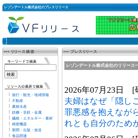
レゾンデートル株式会社のプレスリリース
レゾンデートル株式会社のリリース
2026年07月23日
旅行・観光・地域情報
夫婦はなぜ「隠し
不動産
農林水産
罪悪感を抱えなが
鉄鋼・非鉄・金属
繊維・エネルギー・素材
れとも自分のため
精密機器
新聞・出版・放送
食品関連