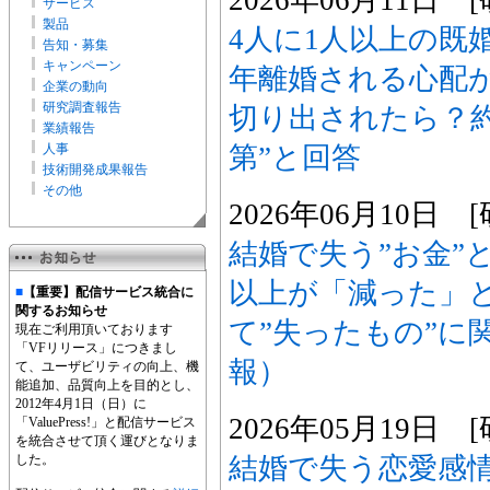
サービス
製品
4人に1人以上の既
告知・募集
キャンペーン
年離婚される心配が
企業の動向
研究調査報告
切り出されたら？約
業績報告
第”と回答
人事
技術開発成果報告
その他
2026年06月10日
結婚で失う”お金”と
以上が「減った」
■
【重要】配信サービス統合に
関するお知らせ
て”失ったもの”に
現在ご利用頂いております
「VFリリース」につきまし
報）
て、ユーザビリティの向上、機
能追加、品質向上を目的とし、
2012年4月1日（日）に
2026年05月19日
「ValuePress!」と配信サービス
を統合させて頂く運びとなりま
結婚で失う恋愛感
した。