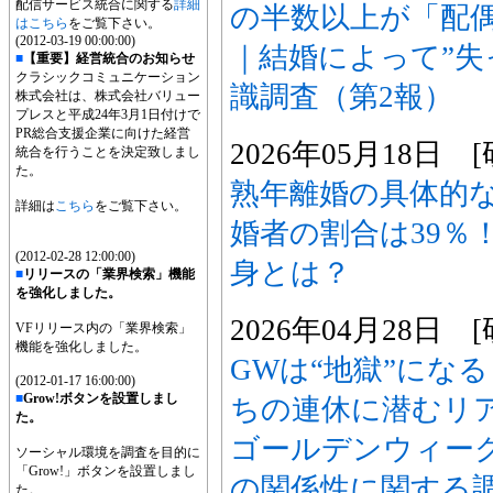
配信サービス統合に関する
詳細
の半数以上が「配
はこちら
をご覧下さい。
(2012-03-19 00:00:00)
｜結婚によって”失
■
【重要】経営統合のお知らせ
クラシックコミュニケーション
識調査（第2報）
株式会社は、株式会社バリュー
プレスと平成24年3月1日付けで
PR総合支援企業に向けた経営
2026年05月18日
統合を行うことを決定致しまし
た。
熟年離婚の具体的
詳細は
こちら
をご覧下さい。
婚者の割合は39％
(2012-02-28 12:00:00)
身とは？
■
リリースの「業界検索」機能
を強化しました。
2026年04月28日
VFリリース内の「業界検索」
機能を強化しました。
GWは“地獄”にな
(2012-01-17 16:00:00)
■
Grow!ボタンを設置しまし
ちの連休に潜むリ
た。
ゴールデンウィー
ソーシャル環境を調査を目的に
「Grow!」ボタンを設置しまし
の関係性に関する調
た。