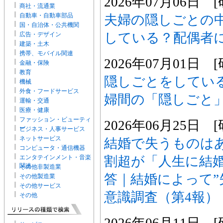
2026年07月06日
商社・流通業
自動車・自動車部品
夫婦の隠しごとの
国・自治体・公共機関
している？配偶者
広告・デザイン
建築・土木
携帯、モバイル関連
2026年07月01日
金融・保険
教育
隠しごとをしている
機械
外食・フードサービス
婦間の「隠しごと
運輸・交通
医療・健康
ファッション・ビューティ
2026年06月25日
ー
ビジネス・人事サービス
ネットサービス
結婚で失うものは
コンピュータ・通信機器
割超が「人生に結
エンタテインメント・音楽
関連
その他非製造業
答｜結婚によって”
その他製造業
その他サービス
意識調査（第4報）
その他
2026年06月11日