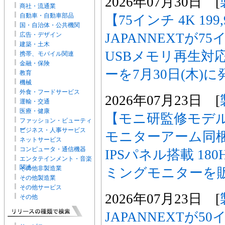
2026年07月30日 [
商社・流通業
自動車・自動車部品
【75インチ 4K 199
国・自治体・公共機関
JAPANNEXTが7
広告・デザイン
建築・土木
USBメモリ再生対
携帯、モバイル関連
金融・保険
ーを7月30日(木)に
教育
機械
外食・フードサービス
2026年07月23日 [
運輸・交通
医療・健康
【モニ研監修モデル】
ファッション・ビューティ
ー
ビジネス・人事サービス
モニターアーム同梱
ネットサービス
コンピュータ・通信機器
IPSパネル搭載 18
エンタテインメント・音楽
関連
その他非製造業
ミングモニターを
その他製造業
その他サービス
2026年07月23日 [
その他
JAPANNEXTが5