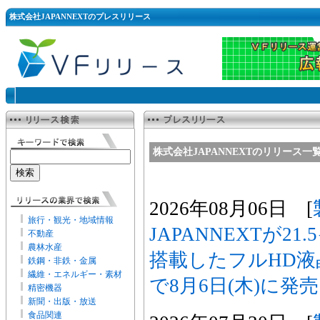
株式会社JAPANNEXTのプレスリリース
株式会社JAPANNEXTのリリース一
2026年08月06日 [
旅行・観光・地域情報
JAPANNEXTが2
不動産
農林水産
搭載したフルHD液晶
鉄鋼・非鉄・金属
繊維・エネルギー・素材
で8月6日(木)に発売
精密機器
新聞・出版・放送
食品関連