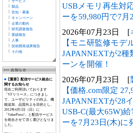
サービス
USBメモリ再生対
製品
告知・募集
ーを59,980円で7月
キャンペーン
企業の動向
研究調査報告
2026年07月23日 [
業績報告
【モニ研監修モデ
人事
技術開発成果報告
JAPANNEXTが
その他
ーンを開催！
2026年07月23日 [
■
【重要】配信サービス統合に
関するお知らせ
【価格.com限定 27
現在ご利用頂いております
「VFリリース」につきまし
JAPANNEXTが2
て、ユーザビリティの向上、機
能追加、品質向上を目的とし、
USB-C(最大65W
2012年4月1日（日）に
「ValuePress!」と配信サービス
を統合させて頂く運びとなりま
ーを7月23日(木)に
した。