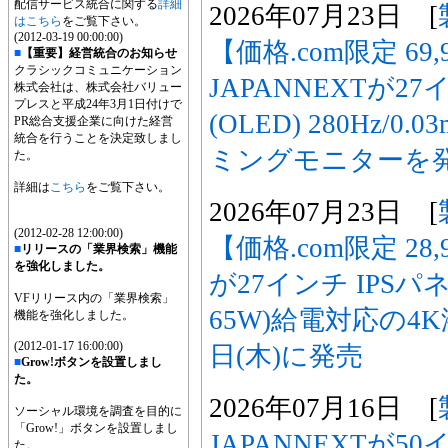
配信サービス統合に関する
詳細
2026年07月23日 [
はこちら
をご覧下さい。
(2012-03-19 00:00:00)
【価格.com限定 69
■
【重要】経営統合のお知らせ
クラシックコミュニケーション
JAPANNEXTが2
株式会社は、株式会社バリュー
プレスと平成24年3月1日付けで
(OLED) 280Hz/
PR総合支援企業に向けた経営
統合を行うことを決定致しまし
ミングモニターを
た。
詳細は
こちら
をご覧下さい。
2026年07月23日 [
(2012-02-28 12:00:00)
【価格.com限定 28,
■
リリースの「業界検索」機能
を強化しました。
が27インチ IPSパネ
VFリリース内の「業界検索」
65W)給電対応の4
機能を強化しました。
(2012-01-17 16:00:00)
日(木)に発売
■
Grow!ボタンを設置しまし
た。
2026年07月16日 [
ソーシャル環境を調査を目的に
「Grow!」ボタンを設置しまし
JAPANNEXTが
た。