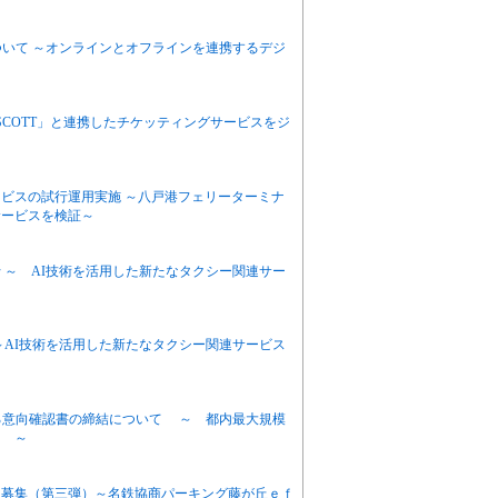
ついて ～オンラインとオフラインを連携するデジ
～
ス「e-SCOTT」と連携したチケッティングサービスをジ
ビスの試行運用実施 ～八戸港フェリーターミナ
サービスを検証～
 ～ AI技術を活用した新たなタクシー関連サー
～AI技術を活用した新たなタクシー関連サービス
る意向確認書の締結について ～ 都内最大規模
出 ～
ー募集（第三弾）～名鉄協商パーキング藤が丘ｅｆ