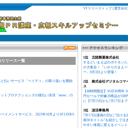
VFリリーストップ
|
運営会社
1位 北陸製菓株式会社
のリリース一覧
するどいまえばのポケモンた
が大集合！「いかりのまえー
ー」8月3日より登場！
あと払いサービス「ペイディ」の取り扱いを開始
2位 株式会社デジタルコマ
ス
【48時間限定】SOD30周年 1
ットプロテクションズの後払い決済「atone」の
円セールで対象20商品が100
に【7月15日から7月17日ま
3位 涙活事務局
メントサービス、2025年10月よりSP.LINKS
7月17日(漫画の日)に“泣ける
画50タイトル”を紹介して泣
やすい体質に変えるイベント