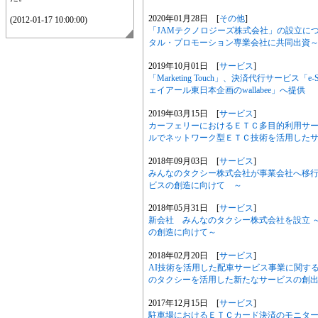
2020年01月28日 [
その他
]
(2012-01-17 10:00:00)
「JAMテクノロジーズ株式会社」の設立に
タル・プロモーション専業会社に共同出資
2019年10月01日 [
サービス
]
「Marketing Touch」、決済代行サービ
ェイアール東日本企画のwallabee」へ提供
2019年03月15日 [
サービス
]
カーフェリーにおけるＥＴＣ多目的利用サー
ルでネットワーク型ＥＴＣ技術を活用した
2018年09月03日 [
サービス
]
みんなのタクシー株式会社が事業会社へ移行
ビスの創造に向けて ～
2018年05月31日 [
サービス
]
新会社 みんなのタクシー株式会社を設立 
の創造に向けて～
2018年02月20日 [
サービス
]
AI技術を活用した配車サービス事業に関す
のタクシーを活用した新たなサービスの創
2017年12月15日 [
サービス
]
駐車場におけるＥＴＣカード決済のモニタ