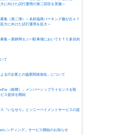
拡大に向けた試行運用の第二回目を実施～
ー募集（第二弾）～名鉄協商パーキング藤が丘ｅｆ
の拡大に向けた試行運用を拡大～
ー募集～新静岡セノバ駐車場においてＥＴＣ多目的
～
ついて
よるIT企業との協業関係強化」について
onPay（銀聯）」メンバーシップライセンスを取
サービス提供を開始
ビス『いなせり』とソニーペイメントサービスの提
Smartレンディング」サービス開始のお知らせ