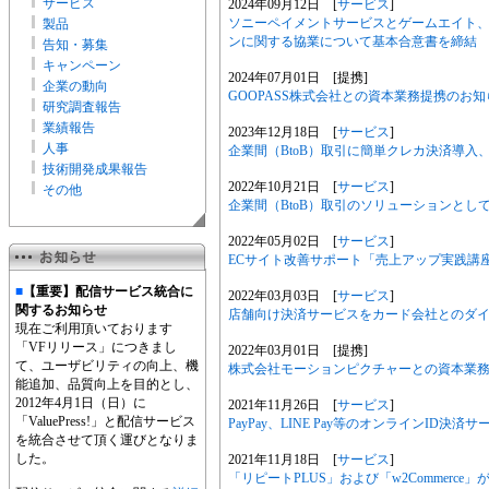
サービス
2024年09月12日 [
サービス
]
ソニーペイメントサービスとゲームエイト、
製品
ンに関する協業について基本合意書を締結
告知・募集
キャンペーン
2024年07月01日 [提携]
企業の動向
GOOPASS株式会社との資本業務提携のお知
研究調査報告
業績報告
2023年12月18日 [
サービス
]
人事
企業間（BtoB）取引に簡単クレカ決済導入、
技術開発成果報告
2022年10月21日 [
サービス
]
その他
企業間（BtoB）取引のソリューションとし
2022年05月02日 [
サービス
]
ECサイト改善サポート「売上アップ実践講
■
【重要】配信サービス統合に
2022年03月03日 [
サービス
]
関するお知らせ
店舗向け決済サービスをカード会社とのダ
現在ご利用頂いております
「VFリリース」につきまし
2022年03月01日 [提携]
て、ユーザビリティの向上、機
株式会社モーションピクチャーとの資本業
能追加、品質向上を目的とし、
2012年4月1日（日）に
2021年11月26日 [
サービス
]
「ValuePress!」と配信サービス
PayPay、LINE Pay等のオンラインID決
を統合させて頂く運びとなりま
した。
2021年11月18日 [
サービス
]
「リピートPLUS」および「w2Commer