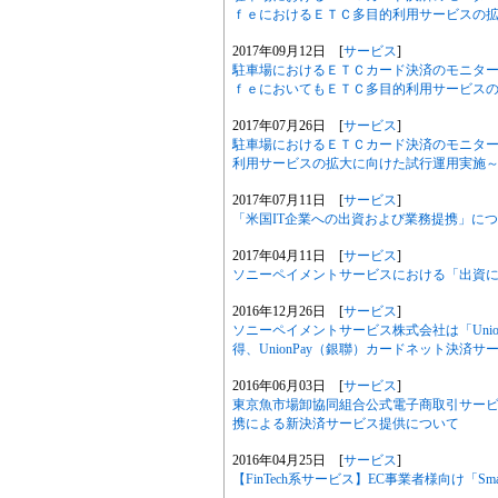
ｆｅにおけるＥＴＣ多目的利用サービスの
2017年09月12日 [
サービス
]
駐車場におけるＥＴＣカード決済のモニタ
ｆｅにおいてもＥＴＣ多目的利用サービス
2017年07月26日 [
サービス
]
駐車場におけるＥＴＣカード決済のモニタ
利用サービスの拡大に向けた試行運用実施
2017年07月11日 [
サービス
]
「米国IT企業への出資および業務提携」に
2017年04月11日 [
サービス
]
ソニーペイメントサービスにおける「出資に
2016年12月26日 [
サービス
]
ソニーペイメントサービス株式会社は「Uni
得、UnionPay（銀聯）カードネット決済
2016年06月03日 [
サービス
]
東京魚市場卸協同組合公式電子商取引サー
携による新決済サービス提供について
2016年04月25日 [
サービス
]
【FinTech系サービス】EC事業者様向け「