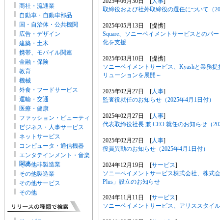
2025年06月30日 [
人事
]
商社・流通業
取締役および社外取締役の選任について（202
自動車・自動車部品
国・自治体・公共機関
2025年05月13日 [提携]
Square、ソニーペイメントサービスとの
広告・デザイン
化を支援
建築・土木
携帯、モバイル関連
2025年03月10日 [提携]
金融・保険
ソニーペイメントサービス、Kyashと業務
教育
リューションを展開～
機械
外食・フードサービス
2025年02月27日 [
人事
]
運輸・交通
監査役就任のお知らせ（2025年4月1日付）
医療・健康
2025年02月27日 [
人事
]
ファッション・ビューティ
代表取締役社長 兼 CEO 就任のお知らせ（20
ー
ビジネス・人事サービス
ネットサービス
2025年02月27日 [
人事
]
コンピュータ・通信機器
役員異動のお知らせ（2025年4月1日付）
エンタテインメント・音楽
関連
その他非製造業
2024年12月19日 [
サービス
]
ソニーペイメントサービス株式会社、株式会
その他製造業
Plus」設立のお知らせ
その他サービス
その他
2024年11月11日 [
サービス
]
ソニーペイメントサービス、アリススタイ