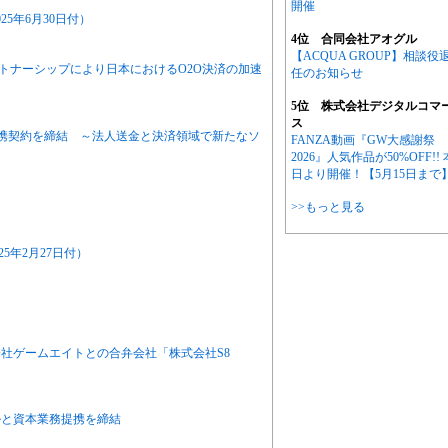
開催
5年6月30日付）
4位 合同会社アオグル
【ACQUA GROUP】相談役
パートナーシップにより日本におけるO2O決済の加速
任のお知らせ
5位 株式会社デジタルコマ
ス
提携契約を締結 ～法人送金と決済領域で新たなソ
FANZA動画『GW大感謝祭
2026』人気作品が50%OFF!! 
日より開催！【5月15日まで
>>もっと見る
25年2月27日付）
社ゲームエイトとの合弁会社「株式会社S8
ルと資本業務提携を締結