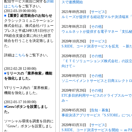
配信サービス統合に関する
詳細
スで連携開始
はこちら
をご覧下さい。
(2012-03-19 00:00:00)
2021年09月28日 [
サービス
]
■
【重要】経営統合のお知らせ
ルミーズが提供する組込型マルチ決済端末「sa
クラシックコミュニケーション
株式会社は、株式会社バリュー
2021年06月21日 [
その他
]
プレスと平成24年3月1日付けで
ウェルネットが提供する電子マネー「支払
PR総合支援企業に向けた経営
統合を行うことを決定致しまし
2020年10月29日 [
サービス
]
た。
S.RIDE、コード決済サービスを拡充 ～新
詳細は
こちら
をご覧下さい。
2020年09月25日 [
その他
]
「ＥＴＣソリューションズ株式会社」の設
向けて～
(2012-02-28 12:00:00)
■
リリースの「業界検索」機能
2020年09月07日 [
その他
]
を強化しました。
ソニーペイメントサービスと日商エレクト
VFリリース内の「業界検索」
2020年07月29日 [
その他
]
機能を強化しました。
ETC多目的利用サービスのドライブスルー
み～
(2012-01-17 16:00:00)
■
Grow!ボタンを設置しまし
2020年05月29日 [
告知・募集
]
た。
事前決済アプリサービス『S.STORE』につ
ソーシャル環境を調査を目的に
2020年03月31日 [
サービス
]
「Grow!」ボタンを設置しまし
S.RIDE、コード決済サービスを開始 ～ au
た。