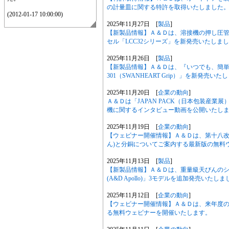
の計量皿に関する特許を取得いたしました
(2012-01-17 10:00:00)
2025年11月27日 [
製品
]
【新製品情報】Ａ＆Ｄは、溶接機の押し圧
セル「LCC32シリーズ」を新発売いたしま
2025年11月26日 [
製品
]
【新製品情報】Ａ＆Ｄは、『いつでも、簡単
301（SWANHEART Grip）」を新発売い
2025年11月20日 [
企業の動向
]
Ａ＆Ｄは「JAPAN PACK（日本包装産業
機に関するインタビュー動画を公開いたし
2025年11月19日 [
企業の動向
]
【ウェビナー開催情報】Ａ＆Ｄは、第十八改
ん)と分銅についてご案内する最新版の無料
2025年11月13日 [
製品
]
【新製品情報】Ａ＆Ｄは、重量級天びんのシリ
(A&D Apollo)」3モデルを追加発売いたし
2025年11月12日 [
企業の動向
]
【ウェビナー開催情報】Ａ＆Ｄは、来年度
る無料ウェビナーを開催いたします。