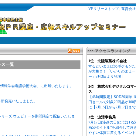
VFリリーストップ
|
運営会社
1位 北陸製菓株式会社
ース一覧
するどいまえばのポケモンた
が大集合！「いかりのまえー
ー」8月3日より登場！
療情報学会看護学術大会」に出展いたします。
2位 株式会社デジタルコマ
ス
【48時間限定】SOD30周年 1
」を新発売いたしました。
円セールで対象20商品が100
に【7月15日から7月17日ま
シリーズ ウェビナーを期間限定で配信いたしま
3位 涙活事務局
7月17日(漫画の日)に“泣ける
画50タイトル”を紹介して泣
やすい体質に変えるイベント