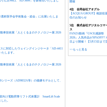
ん坊WeLL AD-5699」を新発売いたしまし
開催
4位 合同会社アオグル
【ACQUA GROUP】相談役
日本透析医学会学術集会・総会」に出展いたしま
任のお知らせ
5位 株式会社デジタルコマ
ス
車技術展「人とくるまのテクノロジー展 2026
FANZA動画『GW大感謝祭
2026』人気作品が50%OFF!! 
日より開催！【5月15日まで
に対応したウェイングインジケータ「AD-4411
>>もっと見る
売いたします。
車技術展「人とくるまのテクノロジー展 2026
830シリーズ（AD9832A等）の後継モデルとして、
。
電動昇降リフト式体重計 SmartLift Scale
ました。