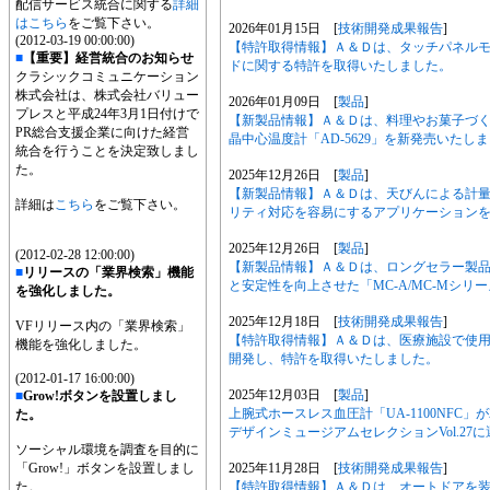
配信サービス統合に関する
詳細
はこちら
をご覧下さい。
2026年01月15日 [
技術開発成果報告
]
(2012-03-19 00:00:00)
【特許取得情報】Ａ＆Ｄは、タッチパネル
■
【重要】経営統合のお知らせ
ドに関する特許を取得いたしました。
クラシックコミュニケーション
株式会社は、株式会社バリュー
2026年01月09日 [
製品
]
プレスと平成24年3月1日付けで
【新製品情報】Ａ＆Ｄは、料理やお菓子づ
PR総合支援企業に向けた経営
晶中心温度計「AD-5629」を新発売いたし
統合を行うことを決定致しまし
た。
2025年12月26日 [
製品
]
【新製品情報】Ａ＆Ｄは、天びんによる計量データ
詳細は
こちら
をご覧下さい。
リティ対応を容易にするアプリケーション
2025年12月26日 [
製品
]
(2012-02-28 12:00:00)
【新製品情報】Ａ＆Ｄは、ロングセラー製品
■
リリースの「業界検索」機能
と安定性を向上させた「MC-A/MC-Mシ
を強化しました。
2025年12月18日 [
技術開発成果報告
]
VFリリース内の「業界検索」
【特許取得情報】Ａ＆Ｄは、医療施設で使
機能を強化しました。
開発し、特許を取得いたしました。
(2012-01-17 16:00:00)
2025年12月03日 [
製品
]
■
Grow!ボタンを設置しまし
上腕式ホースレス血圧計「UA-1100NFC」
た。
デザインミュージアムセレクションVol.27
ソーシャル環境を調査を目的に
2025年11月28日 [
技術開発成果報告
]
「Grow!」ボタンを設置しまし
【特許取得情報】Ａ＆Ｄは、オートドアを装備
た。