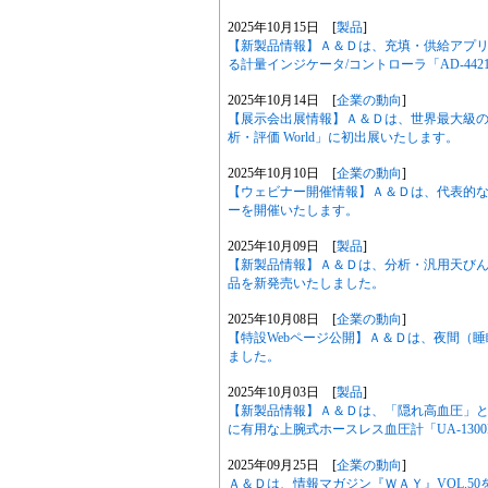
2025年10月15日 [
製品
]
【新製品情報】Ａ＆Ｄは、充填・供給アプ
る計量インジケータ/コントローラ「AD-44
2025年10月14日 [
企業の動向
]
【展示会出展情報】Ａ＆Ｄは、世界最大級の素
析・評価 World」に初出展いたします。
2025年10月10日 [
企業の動向
]
【ウェビナー開催情報】Ａ＆Ｄは、代表的
ーを開催いたします。
2025年10月09日 [
製品
]
【新製品情報】Ａ＆Ｄは、分析・汎用天びん
品を新発売いたしました。
2025年10月08日 [
企業の動向
]
【特設Webページ公開】Ａ＆Ｄは、夜間（睡
ました。
2025年10月03日 [
製品
]
【新製品情報】Ａ＆Ｄは、「隠れ高血圧」
に有用な上腕式ホースレス血圧計「UA-130
2025年09月25日 [
企業の動向
]
Ａ＆Ｄは、情報マガジン『ＷＡＹ』VOL.5