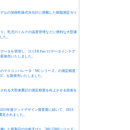
モデルの加熱乾燥式水分計に搭載した樹脂測定ガイ
くり、乳児のミルクの温度管理などに便利な大型液
ました。
を管理し、21 CFR Part 11/データインテグ
を新発売いたしました。
のマスコンパレータ「MCシリーズ」の測定精度
リーズ」を新発売いたしました。
用される大型体重計の測定精度を向上させる技術を
が2023年度グッドデザイン賞受賞に続いて、JIDA
に選定されました。
した新製品の分析天びん「BH-T/BHシリーズ」