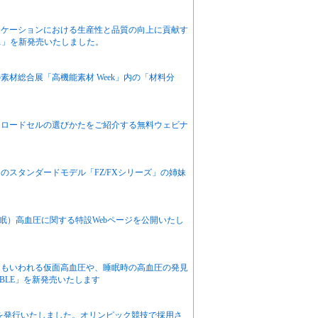
リケーションにおける生産性と品質の向上に貢献す
21」を新発売いたしました。
材総合展「高機能素材 Week」内の「材料分
なロードセルの選びかたをご紹介する無料ウェビナ
のスタンダードモデル「FZ/FXシリーズ」の姉妹
眠）高血圧に関する特設Webページを公開いたし
ともいわれる仮面高血圧や、睡眠時の高血圧の発見
0BLE」を新発売いたします
0を発行いたしました。オリンピック競技で採用さ