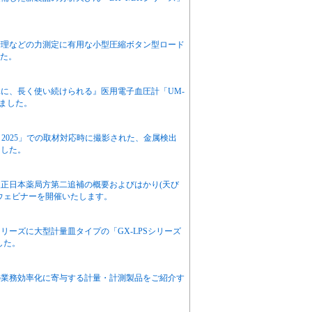
。
管理などの力測定に有用な小型圧縮ボタン型ロード
した。
に、長く使い続けられる』医用電子血圧計「UM-
たしました。
展）2025」での取材対応時に撮影された、金属検出
ました。
正日本薬局方第二追補の概要およびはかり(天び
ウェビナーを開催いたします。
ーズに大型計量皿タイプの「GX-LPSシリーズ
ました。
の業務効率化に寄与する計量・計測製品をご紹介す