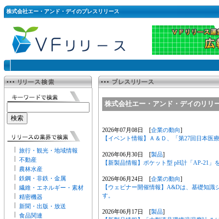
株式会社エー・アンド・デイのプレスリリース
株式会社エー・アンド・デイのリリ
2026年07月08日 [
企業の動向
]
【イベント情報】Ａ＆Ｄ、「第27回日本医
旅行・観光・地域情報
2026年06月30日 [
製品
]
不動産
【新製品情報】ポケット型 pH計「AP-21
農林水産
鉄鋼・非鉄・金属
2026年06月24日 [
企業の動向
]
【ウェビナー開催情報】A&Dは、基礎知識
繊維・エネルギー・素材
す。
精密機器
新聞・出版・放送
2026年06月17日 [
製品
]
食品関連