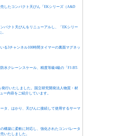
売したコンパクト天びん「EKシリーズ（A&D
。
ンパクト天びんをリニューアルし、「EKシリー
た。
いる3チャンネル100時間タイマーの裏面マグネッ
水クレーンスケール、精度等級4級の「FJ-BT-
1を発行いたしました。国立研究開発法人物質・材
ビュー内容をご紹介しています。
ケータ、はかり、天びんに接続して使用するサーマ
りの構築に柔軟に対応し、強化されたコンパレータ
発売いたしました。