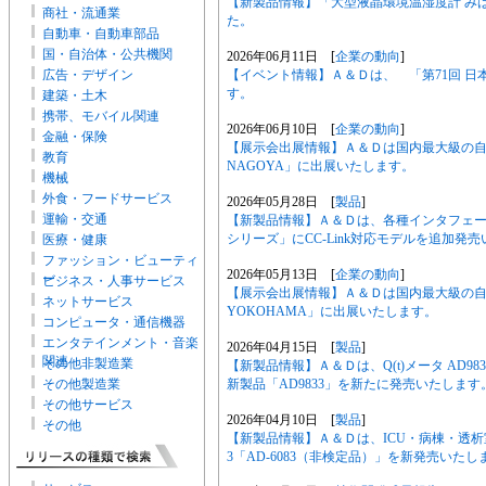
【新製品情報】「大型液晶環境温湿度計 みはり
商社・流通業
た。
自動車・自動車部品
国・自治体・公共機関
2026年06月11日 [
企業の動向
]
【イベント情報】Ａ＆Ｄは、 「第71回 
広告・デザイン
す。
建築・土木
携帯、モバイル関連
2026年06月10日 [
企業の動向
]
金融・保険
【展示会出展情報】Ａ＆Ｄは国内最大級の自動
教育
NAGOYA」に出展いたします。
機械
外食・フードサービス
2026年05月28日 [
製品
]
運輸・交通
【新製品情報】Ａ＆Ｄは、各種インタフェース
シリーズ」にCC-Link対応モデルを追加発
医療・健康
ファッション・ビューティ
2026年05月13日 [
企業の動向
]
ー
ビジネス・人事サービス
【展示会出展情報】Ａ＆Ｄは国内最大級の自動
ネットサービス
YOKOHAMA」に出展いたします。
コンピュータ・通信機器
エンタテインメント・音楽
2026年04月15日 [
製品
]
関連
その他非製造業
【新製品情報】Ａ＆Ｄは、Q(t)メータ AD9
新製品「AD9833」を新たに発売いたします
その他製造業
その他サービス
2026年04月10日 [
製品
]
その他
【新製品情報】Ａ＆Ｄは、ICU・病棟・透析室向け
3「AD-6083（非検定品）」を新発売いたし