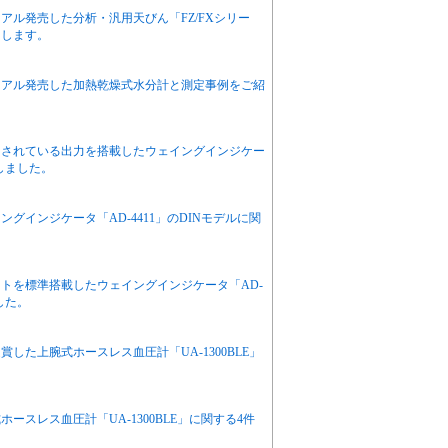
ル発売した分析・汎用天びん「FZ/FXシリー
たします。
ーアル発売した加熱乾燥式水分計と測定事例をご紹
用されている出力を搭載したウェイングインジケー
たしました。
グインジケータ「AD-4411」のDINモデルに関
トを標準搭載したウェイングインジケータ「AD-
した。
賞した上腕式ホースレス血圧計「UA-1300BLE」
スレス血圧計「UA-1300BLE」に関する4件