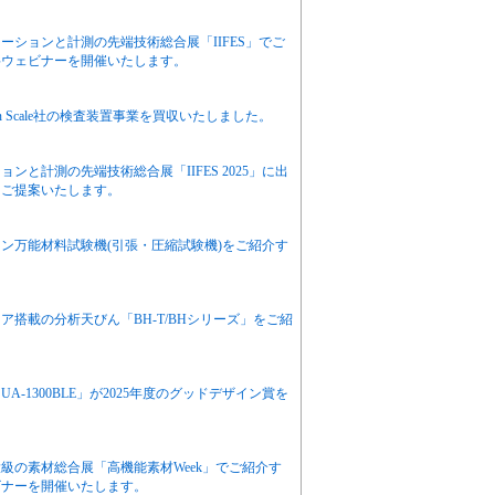
ションと計測の先端技術総合展「IIFES」でご
料ウェビナーを開催いたします。
mpson Scale社の検査装置事業を買収いたしました。
と計測の先端技術総合展「IIFES 2025」に出
をご提案いたします。
ン万能材料試験機(引張・圧縮試験機)をご紹介す
搭載の分析天びん「BH-T/BHシリーズ」をご紹
A-1300BLE」が2025年度のグッドデザイン賞を
級の素材総合展「高機能素材Week」でご紹介す
ビナーを開催いたします。