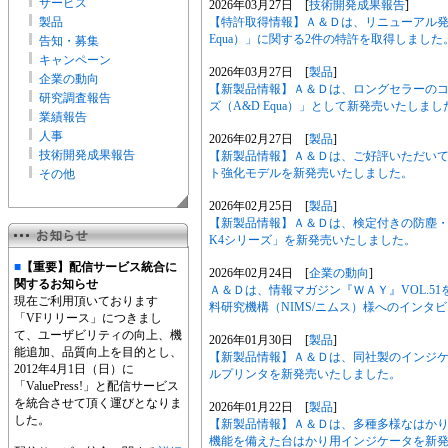
サービス
2026年03月27日 [
技術開発成果報告
]
製品
【特許取得情報】Ａ＆Ｄは、リニューアル発
Equa）」に関する2件の特許を取得しました
告知・募集
キャンペーン
2026年03月27日 [
製品
]
企業の動向
【新製品情報】Ａ＆Ｄは、ロングセラーのコ
研究調査報告
ズ（A&D Equa）」として新発売いたしまし
業績報告
人事
2026年02月27日 [
製品
]
技術開発成果報告
【新製品情報】Ａ＆Ｄは、ご好評いただいて
ト強化モデルを新発売いたしました。
その他
2026年02月25日 [
製品
]
【新製品情報】Ａ＆Ｄは、検定付きの防塵・防
K4シリーズ」を新発売いたしました。
■
【重要】配信サービス統合に
2026年02月24日 [
企業の動向
]
関するお知らせ
Ａ＆Ｄは、情報マガジン『ＷＡＹ』VOL.5
現在ご利用頂いております
料研究機構（NIMS/ニムス）様へのインタ
「VFリリース」につきまし
て、ユーザビリティの向上、機
2026年01月30日 [
製品
]
能追加、品質向上を目的とし、
【新製品情報】Ａ＆Ｄは、同社製のインジ
2012年4月1日（日）に
ルプリンタを新発売いたしました。
「ValuePress!」と配信サービス
を統合させて頂く運びとなりま
2026年01月22日 [
製品
]
した。
【新製品情報】Ａ＆Ｄは、多種多様なはか
機能を備えた台はかり用インジケータを新