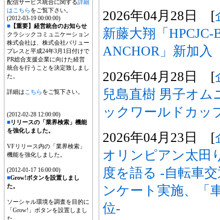
配信サービス統合に関する
詳細
はこちら
をご覧下さい。
2026年04月28日 [
(2012-03-19 00:00:00)
■
【重要】経営統合のお知らせ
新藤大翔「HPCJC-B
クラシックコミュニケーション
株式会社は、株式会社バリュー
ANCHOR」新加入
プレスと平成24年3月1日付けで
PR総合支援企業に向けた経営
統合を行うことを決定致しまし
2026年04月28日 [
た。
兒島直樹 男子オムニ
詳細は
こちら
をご覧下さい。
ックワールドカッ
(2012-02-28 12:00:00)
■
リリースの「業界検索」機能
を強化しました。
2026年04月23日 [
VFリリース内の「業界検索」
オリンピアン太田り
機能を強化しました。
度を語る -自転車
(2012-01-17 16:00:00)
■
Grow!ボタンを設置しまし
た。
ンケート実施、「車
ソーシャル環境を調査を目的に
位-
「Grow!」ボタンを設置しまし
た。