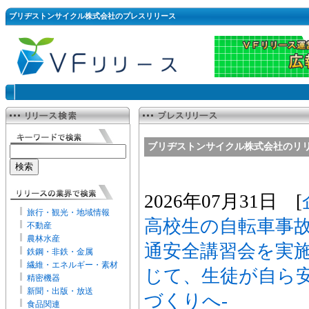
ブリヂストンサイクル株式会社のプレスリリース
ブリヂストンサイクル株式会社のリ
2026年07月31日 [
旅行・観光・地域情報
高校生の自転車事
不動産
農林水産
通安全講習会を実施
鉄鋼・非鉄・金属
繊維・エネルギー・素材
じて、生徒が自ら
精密機器
新聞・出版・放送
づくりへ-
食品関連