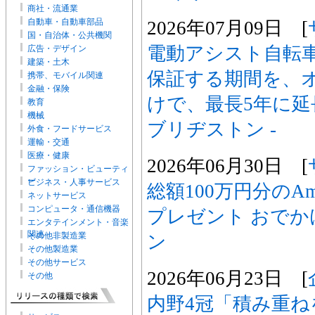
商社・流通業
自動車・自動車部品
2026年07月09日 [
国・自治体・公共機関
電動アシスト自転
広告・デザイン
建築・土木
保証する期間を、
携帯、モバイル関連
金融・保険
けで、最長5年に延
教育
機械
ブリヂストン -
外食・フードサービス
運輸・交通
医療・健康
2026年06月30日 [
ファッション・ビューティ
ー
ビジネス・人事サービス
総額100万円分のA
ネットサービス
コンピュータ・通信機器
プレゼント おで
エンタテインメント・音楽
関連
その他非製造業
ン
その他製造業
その他サービス
2026年06月23日 [
その他
内野4冠「積み重