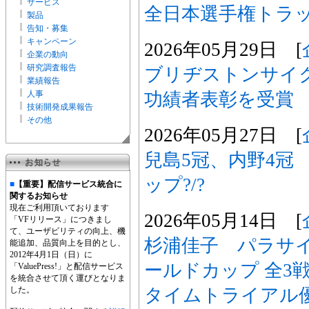
サービス
全日本選手権トラ
製品
告知・募集
キャンペーン
2026年05月29日 [
企業の動向
研究調査報告
ブリヂストンサイ
業績報告
功績者表彰を受賞
人事
技術開発成果報告
その他
2026年05月27日 [
兒島5冠、内野4冠
ップ?/?
■
【重要】配信サービス統合に
関するお知らせ
現在ご利用頂いております
2026年05月14日 [
「VFリリース」につきまし
て、ユーザビリティの向上、機
杉浦佳子 パラサイ
能追加、品質向上を目的とし、
2012年4月1日（日）に
ールドカップ 全3
「ValuePress!」と配信サービス
を統合させて頂く運びとなりま
タイムトライアル
した。