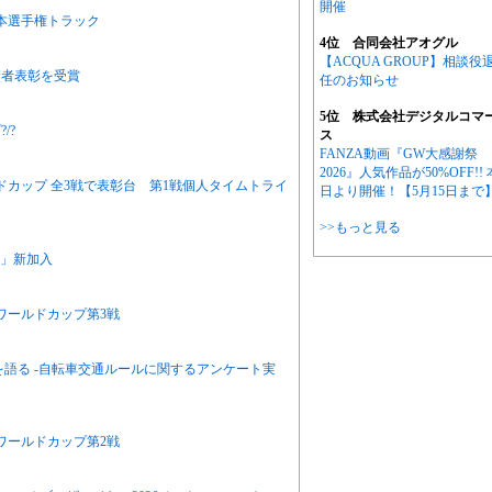
開催
本選手権トラック
4位 合同会社アオグル
【ACQUA GROUP】相談役
績者表彰を受賞
任のお知らせ
5位 株式会社デジタルコマ
/?
ス
FANZA動画『GW大感謝祭
2026』人気作品が50%OFF!! 
ドカップ 全3戦で表彰台 第1戦個人タイムトライ
日より開催！【5月15日まで
>>もっと見る
OR」新加入
クワールドカップ第3戦
を語る -自転車交通ルールに関するアンケート実
クワールドカップ第2戦