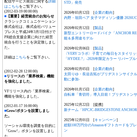
配信サービス統合に関する
詳細
STD」発売
はこちら
をご覧下さい。
(2012-03-19 00:00:00)
2026年03月12日 [
企業の動向
]
■
【重要】経営統合のお知らせ
内野・垣田ペア 女子マディソン優勝 2026U
クラシックコミュニケーション
株式会社は、株式会社バリュー
2026年02月12日 [
製品
]
プレスと平成24年3月1日付けで
新型エントリーロードバイク「ANCHOR 
PR総合支援企業に向けた経営
能＆多用途モデル
統合を行うことを決定致しまし
た。
2026年02月06日 [
製品
]
〈VERYコラボ〉子育ての毎日をスタイリ
詳細は
こちら
をご覧下さい。
「HYDEE.?」-2026年限定カラー リバーブル
2026年02月05日 [
企業の動向
]
(2012-02-28 12:00:00)
太田りゆ・長迫吉拓がブリヂストンサイクル
■
リリースの「業界検索」機能
動に参加-
を強化しました。
2026年01月15日 [
企業の動向
]
VFリリース内の「業界検索」
自転車「青切符」導入目前！ブリヂストン
機能を強化しました。
2025年12月22日 [提携]
(2012-01-17 16:00:00)
新チーム「HPCJC-BRIDGESTONE A
■
Grow!ボタンを設置しまし
た。
2025年12月01日 [
キャンペーン
]
総額100万円分のAmazonギフトカードをプレゼント
ソーシャル環境を調査を目的に
ン
「Grow!」ボタンを設置しまし
た。