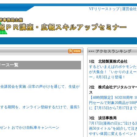
VFリリーストップ
|
運営会社
1位 北陸製菓株式会社
リース一覧
するどいまえばのポケモンた
が大集合！「いかりのまえー
ー」8月3日より登場！
全講習会を実施 -日常の声がけを通じて、生徒が
2位 株式会社デジタルコマ
ス
【48時間限定】SOD30周年 1
円セールで対象20商品が100
する期間を、オンライン登録するだけで、最長5
に【7月15日から7月17日ま
3位 涙活事務局
7月17日(漫画の日)に“泣ける
プレゼント おでかけ自転車キャンペーン
画50タイトル”を紹介して泣
やすい体質に変えるイベント