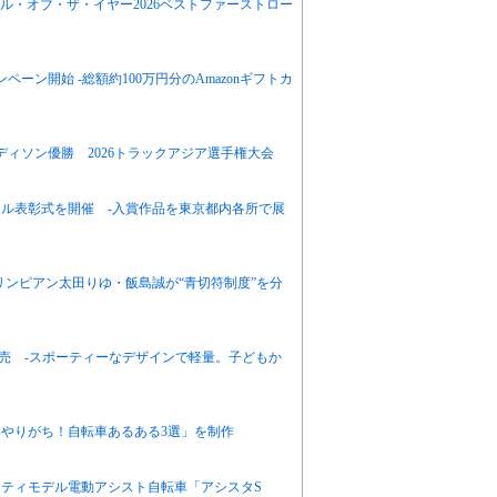
バイシクル・オブ・ザ・イヤー2026ベストファーストロー
ーン開始 -総額約100万円分のAmazonギフトカ
ディソン優勝 2026トラックアジア選手権大会
ール表彰式を開催 -入賞作品を東京都内各所で展
リンピアン太田りゆ・飯島誠が“青切符制度”を分
発売 -スポーティーなデザインで軽量。子どもか
やりがち！自転車あるある3選」を制作
ティモデル電動アシスト自転車「アシスタS