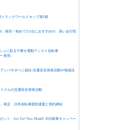
CIトラックワールドカップ第1戦
RE6」発売！初めての1台におすすめの、高い走行性
ッシュに彩る子乗せ電動アシスト自転車
ー 発売-
アンバサダーに就任-交通安全啓発活動や地域活
サイクルの交通安全啓発活動
NCHOR」発足 日本自転車競技連盟と契約締結
 Go! Go! New Model! 2026新車キャンペー