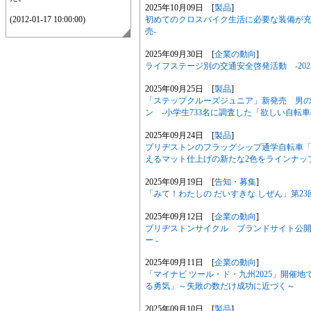
2025年10月09日 [
製品
]
初めてのクロスバイク生活に必要な装備が充実！
(2012-01-17 10:00:00)
売-
2025年09月30日 [
企業の動向
]
ライフステージ別の交通安全啓発活動 -2025
2025年09月25日 [
製品
]
「ステップクルーズジュニア」新発売 男
ン -小学生733名に調査した「欲しい自転車
2025年09月24日 [
製品
]
ブリヂストンのフラッグシップ通学自転車「ア
えるマット仕上げの新たな2色をラインナッ
2025年09月19日 [
告知・募集
]
「みて！わたしの だいすきな しぜん」第2
2025年09月12日 [
企業の動向
]
ブリヂストンサイクル ブランドサイト公開
ー -
2025年09月11日 [
企業の動向
]
「マイナビ ツール・ド・九州2025」開催
る勇気」～失敗の数だけ成功に近づく～
2025年09月10日 [
製品
]