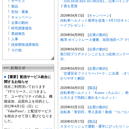
サービス
「ANCHOR RE6 105 MODEL」日本
ド賞を受賞
製品
告知・募集
2026年04月15日 [
キャンペーン
]
キャンペーン
自転車ヘルメット着用を促進！4月15日キャンペ
企業の動向
ードプレゼント-
研究調査報告
業績報告
2026年04月09日 [
企業の動向
]
人事
梅澤 ポイントレース優勝、垣田池田ペア マ
技術開発成果報告
2026年04月03日 [
企業の動向
]
その他
第23回ブリヂストンこどもエコ絵画コンク
示-
2026年04月01日 [
企業の動向
]
「交通安全ファミリーパーク」に出展 -オ
■
【重要】配信サービス統合に
かりやすく解説-
関するお知らせ
現在ご利用頂いております
2026年04月01日 [
製品
]
「VFリリース」につきまし
自転車用ヘルメット「Kamru（カムル）」
て、ユーザビリティの向上、機
ら大人まで気軽に被れるヘルメット-
能追加、品質向上を目的とし、
2012年4月1日（日）に
2026年03月31日 [
企業の動向
]
「ValuePress!」と配信サービス
自転車「青切符」導入直前！動画「ついつい
を統合させて頂く運びとなりま
した。
2026年03月17日 [
製品
]
スタイリッシュで通勤・通学にぴったり！シ