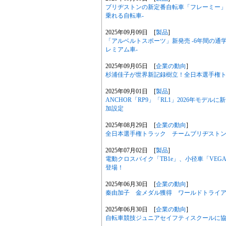
ブリヂストンの新定番自転車「フレーミー」
乗れる自転車-
2025年09月09日 [
製品
]
「アルベルトスポーツ」新発売 -6年間の
レミアム車-
2025年09月05日 [
企業の動向
]
杉浦佳子が世界新記録樹立！全日本選手権
2025年09月01日 [
製品
]
ANCHOR「RP9」「RL1」2026年モデ
加設定
2025年08月29日 [
企業の動向
]
全日本選手権トラック チームブリヂストン
2025年07月02日 [
製品
]
電動クロスバイク「TB1e」、小径車「VE
登場！
2025年06月30日 [
企業の動向
]
秦由加子 金メダル獲得 ワールドトライ
2025年06月30日 [
企業の動向
]
自転車競技ジュニアセイフティスクールに協賛 /