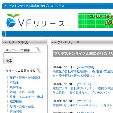
ブリヂストンサイクル株式会社のプレスリリース
ブリヂストンサイクル株式会社のリ
2026年07月31日 [
企業の動向
]
高校生の自転車事故削減へ、教員向け交通安
自ら安全行動を選べる習慣づくりへ-
旅行・観光・地域情報
不動産
2026年07月09日 [
サービス
]
農林水産
電動アシスト自転車のバッテリー性能を保証
鉄鋼・非鉄・金属
年に延長 - 長く乗るなら、ブリヂストン -
繊維・エネルギー・素材
2026年06月30日 [
サービス
]
精密機器
総額100万円分のAmazonギフトカードを
新聞・出版・放送
食品関連