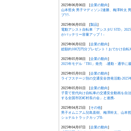
2025年06月06日 [
企業の動向
]
山本哲央 男子マディソン2連勝、梅澤幹太 男
プ?/?-
2025年06月05日 [
製品
]
電動アシスト自転車「アシスタU STD」20
がバッテリー容量アップ！-
2025年06月02日 [
企業の動向
]
総額約100万円分プレゼント！おでかけ自転
2025年05月08日 [
企業の動向
]
2025年モデル「TB1」発売 -通勤・通学
2025年05月01日 [
企業の動向
]
ライフステージ別の交通安全啓発活動-2025年
2025年05月01日 [
企業の動向
]
子育て世代向け自転車の交通安全動画を自治
する全国市区町村長の会」と連携-
2025年04月25日 [
その他
]
男子オムニアム兒島直樹、梅澤幹太、山本哲央
ショナルトラックカップII-
2025年04月07日 [
企業の動向
]