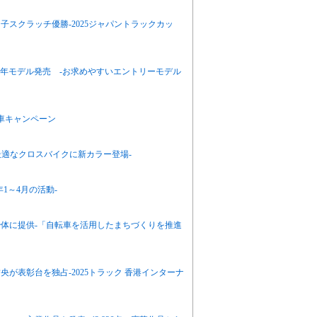
子スクラッチ優勝-2025ジャパントラックカッ
25年モデル発売 -お求めやすいエントリーモデル
車キャンペーン
に最適なクロスバイクに新カラー登場-
1～4月の活動-
体に提供-「自転車を活用したまちづくりを推進
が表彰台を独占-2025トラック 香港インターナ