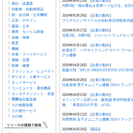
2026年06月23日 [
企業の動向
]
商社・流通業
内野4冠「積み重ねを世界へつなげる」全日
自動車・自動車部品
国・自治体・公共機関
2026年05月29日 [
企業の動向
]
ブリヂストンサイクルが自転車活用推進功
広告・デザイン
建築・土木
2026年05月27日 [
企業の動向
]
携帯、モバイル関連
兒島5冠、内野4冠 ジャパントラックカップ?
金融・保険
教育
2026年05月14日 [
企業の動向
]
機械
杉浦佳子 パラサイクリング ロード ワール
外食・フードサービス
アル優勝
運輸・交通
2026年04月28日 [
企業の動向
]
医療・健康
新藤大翔「HPCJC-BRIDGESTONE ANCH
ファッション・ビューティ
ー
ビジネス・人事サービス
2026年04月28日 [
企業の動向
]
ネットサービス
兒島直樹 男子オムニアム優勝 2026トラッ
コンピュータ・通信機器
エンタテインメント・音楽
2026年04月23日 [
企業の動向
]
関連
その他非製造業
オリンピアン太田りゆ・飯島誠 青切符制度
施、「車道走行の不安」が1位-
その他製造業
その他サービス
2026年04月22日 [
企業の動向
]
その他
内野艶和 女子オムニアム優勝 2026トラッ
2026年04月20日 [
製品
]