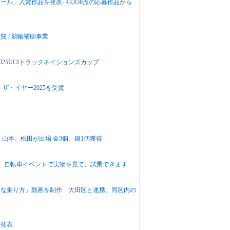
ル」入賞作品を発表- 43,836点の応募作品から
 / 競輪補助事業
25UCIトラックネイションズカップ
・ザ・イヤー2025を受賞
、山本、松田が出場 金3個、銀1個獲得
ー発売 自転車イベントで実物を見て、試乗できます
全な乗り方」動画を制作 大田区と連携、同区内の
制発表