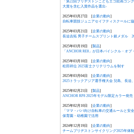
「第22回ブリヂストンこどもエコ絵画コンクー
大賞を含む入賞作品を選出-
2025年03月27日 [
企業の動向
]
自転車競技ジュニアセイフティスクールに協賛
2025年03月21日 [
企業の動向
]
長迫吉拓 男子チームスプリント銀メダル 20
2025年03月19日 [
製品
]
「ANCHOR RE8」が日本バイシクル・オブ
2025年03月10日 [
企業の動向
]
松田祥位 2025富士クリテリウムを制す
2025年03月04日 [
企業の動向
]
2025トラックアジア選手権大会 兒島、長迫
2025年02月21日 [
製品
]
ANCHOR RP8 2025年モデル限定カラ
2025年02月10日 [
企業の動向
]
「ママ・パパ向け自転車の交通ルールと安
保育園・幼稚園で活用
2024年12月19日 [
企業の動向
]
チームブリヂストンサイクリング2025年体