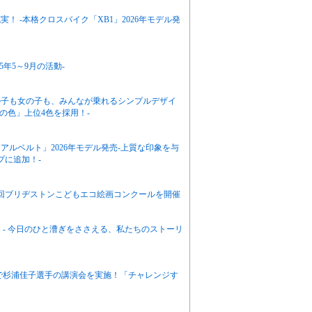
 -本格クロスバイク「XB1」2026年モデル発
年5～9月の活動-
の子も女の子も、みんなが乗れるシンプルデザイ
の色」上位4色を採用！-
ルベルト」2026年モデル発売-上質な印象を与
プに追加！-
3回ブリヂストンこどもエコ絵画コンクールを開催
 - 今日のひと漕ぎをささえる、私たちのストーリ
地で杉浦佳子選手の講演会を実施！「チャレンジす