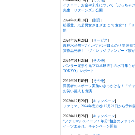
2024年04月16日 [
その他
]
イチロー、お金や未来について「ぶっちゃけ
先生！リターンズ」公開
2024年03月18日 [
製品
]
松重豊、老若男女さまざまに “8 変化”！
開
2024年02月28日 [
サービス
]
農林水産省×ヴィレヴァン×ほんのり屋 連携
賞作品発表！「ヴィレッジヴァンガード霞
2024年01月23日 [
その他
]
パンサー尾形や元プロ卓球選手の水谷隼ら
TOKYO」レポート
2024年01月09日 [
その他
]
障害者のスポーツ実施のきっかけを！「チャ
お笑い芸人も出演
2023年12月20日 [
キャンペーン
]
ファミマ、2024年恵方巻 12月21日から予
2023年11月28日 [
キャンペーン
]
“ファミマルスイーツ１年分”相当のファミ
イーツまみれ」キャンペーン開催