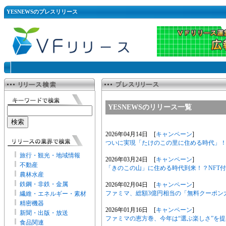
YESNEWSのプレスリリース
YESNEWSのリリース一覧
2026年04月14日 [
キャンペーン
]
ついに実現「たけのこの里に住める時代」！？
旅行・観光・地域情報
2026年03月24日 [
キャンペーン
]
不動産
「きのこの山」に住める時代到来！？NFT付き
農林水産
鉄鋼・非鉄・金属
2026年02月04日 [
キャンペーン
]
ファミマ、総額3億円相当の「無料クーポン
繊維・エネルギー・素材
精密機器
2026年01月16日 [
キャンペーン
]
新聞・出版・放送
ファミマの恵方巻、今年は“選ぶ楽しさ”を提
食品関連