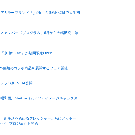
カラーブランド「got2b」の新WEBCMで人生初
マ メンバーズプログラム」6月から大幅拡充！無
水淹れCafe』が期間限定OPEN
去最多25種類のコラボ商品を展開するフェア開催
ラッペ新TVCM公開
和西川MuAtsu（ムアツ）イメージキャラクタ
ら、新生活を始めるフレッシャーたちにメッセー
コトバ」プロジェクト開始