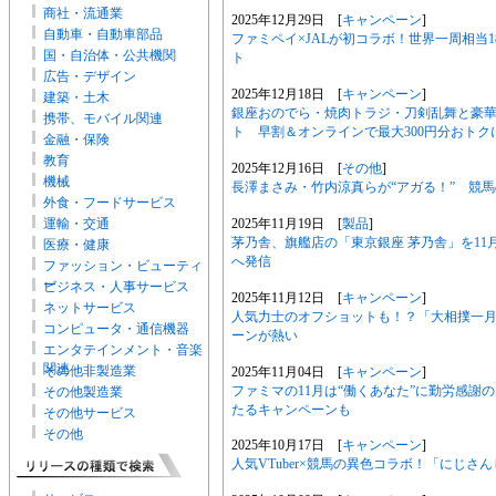
商社・流通業
2025年12月29日 [
キャンペーン
]
自動車・自動車部品
ファミペイ×JALが初コラボ！世界一周相当1
国・自治体・公共機関
ト
広告・デザイン
2025年12月18日 [
キャンペーン
]
建築・土木
銀座おのでら・焼肉トラジ・刀剣乱舞と豪華
携帯、モバイル関連
ト 早割＆オンラインで最大300円分おトク
金融・保険
教育
2025年12月16日 [
その他
]
機械
長澤まさみ・竹内涼真らが“アガる！” 競馬
外食・フードサービス
2025年11月19日 [
製品
]
運輸・交通
茅乃舎、旗艦店の「東京銀座 茅乃舎」を11
医療・健康
へ発信
ファッション・ビューティ
ー
ビジネス・人事サービス
2025年11月12日 [
キャンペーン
]
ネットサービス
人気力士のオフショットも！？「大相撲一
コンピュータ・通信機器
ーンが熱い
エンタテインメント・音楽
関連
その他非製造業
2025年11月04日 [
キャンペーン
]
ファミマの11月は“働くあなた”に勤労感
その他製造業
たるキャンペーンも
その他サービス
その他
2025年10月17日 [
キャンペーン
]
人気VTuber×競馬の異色コラボ！「にじ