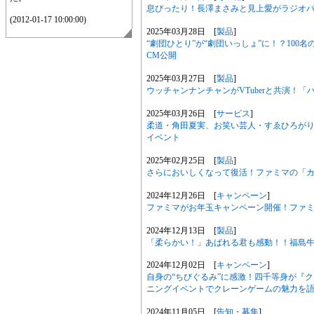
息ぴったり！長澤まさみと見上愛がラジオパー
(2012-01-17 10:00:00)
2025年03月28日 [
製品
]
“劇団ひとり”が“劇団いっしょ”に！？100
CM公開
2025年03月27日 [
製品
]
ウッチャンナンチャンがVTuberと共演！「
2025年03月26日 [
サービス
]
柔道・角田夏実、お笑い芸人・すゑひろがり
イベント
2025年02月25日 [
製品
]
さらにおいしくなって復活！ファミマの「
2024年12月26日 [
キャンペーン
]
ファミマがお年玉キャンペーン開催！ファミ
2024年12月13日 [
製品
]
「柔らかい！」あばれる君も感動！！福島
2024年12月02日 [
キャンペーン
]
自身の“ちびぐるみ”に感激！四千等身が『クレ
ニングイベントでクレーンゲームの魅力を
2024年11月05日 [
告知・募集
]