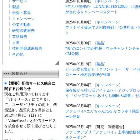
サービス
2025年10月09日 [
キャンペーン
]
7年ぶり開催の「LUNATIC FEST.202
製品
が当たるキャンペーンスタート
告知・募集
キャンペーン
2025年10月09日 [
キャンペーン
]
企業の動向
ファミペイ提示で大相撲観戦！“公共料金・
研究調査報告
ト
業績報告
人事
2025年09月30日 [
製品
]
技術開発成果報告
“素”のコンビ力が炸裂！ウッチャンナンチ
CM公開
その他
2025年09月19日 [
製品
]
ビール党も驚いた！？サントリー「ザ・ベゼ
ロヒー・松村沙友理が登壇
■
【重要】配信サービス統合に
2025年09月04日 [
キャンペーン
]
関するお知らせ
保存袋から推し活アイテムへ！？ジップロッ
現在ご利用頂いております
う 「ジップロック ありなし国民大調査」を
「VFリリース」につきまし
て、ユーザビリティの向上、機
2025年08月04日 [
キャンペーン
]
能追加、品質向上を目的とし、
ファミペイ×エガちゃんねる がコラボ！限
2012年4月1日（日）に
ーン開始
「ValuePress!」と配信サービス
を統合させて頂く運びとなりま
2025年07月14日 [研究・調査報告]
した。
ファミマアプリ「ファミペイ」上半期総括発表
きクーポン”