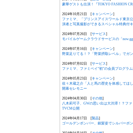
豪華ゲストも出演！『TOKYO FASHION CR
2024年10月21日 [
キャンペーン
]
ファミマ、「プリンスアイスワールド東京
演者と写真撮影ができるスペシャル特典付
2024年07月26日 [
サービス
]
モバイルゲームクラウドサービスの「now.gg」
2024年07月16日 [
キャンペーン
]
野菜足りてる！？「野菜摂取レベル」でガン
2024年07月02日 [
サービス
]
ファミマ、ファミペイ“初”の会員プログラム
2024年05月23日 [
キャンペーン
]
佐々木蔵之介「人と馬の歴史を体感してほしい
開幕セレモニー
2024年04月30日 [
その他
]
八木莉可子、GWの思い出は大渋滞！？ファ
TVCM公開
2024年04月17日 [
製品
]
ゴールデンボンバー、銀髪姿でシルバーボンバー