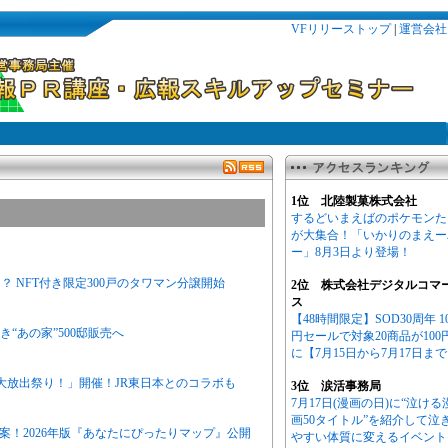
VFリリーストップ
|
運営会社
1位 北陸製菓株式会社
するどいまえばのポケモンた
が大集合！「いかりのまえー
ー」8月3日より登場！
 NFT付き限定300戸のタワマン分譲開始
2位 株式会社デジタルコマ
ス
【48時間限定】SOD30周年 1
“あの家”500邸販売へ
円セールで対象20商品が100
に【7月15日から7月17日ま
大放出祭り！」開催！JR東日本とのコラボも
3位 涙活事務局
7月17日(漫画の日)に“泣ける
画50タイトル”を紹介して泣
案！2026年版『あなたにぴったりマップ』公開
やすい体質に変えるイベント