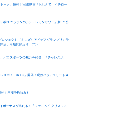
トーク」連発！WEB動画「おしえて！イチロー
「サッポロ ニッポンのシン・レモンサワー」新CM公
プロジェクト 「おにぎりアイデアグランプリ」受
が関店」も期間限定オープン
が、パラスポーツの魅力を発信！「チャレスポ！
レスポ！TOKYO」開催！現役パラアスリートや
約開始！早期予約特典も
ペイボーナスが当たる！「ファミペイ クリスマス