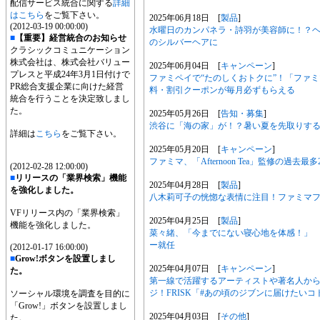
配信サービス統合に関する
詳細
はこちら
をご覧下さい。
2025年06月18日 [
製品
]
(2012-03-19 00:00:00)
水曜日のカンパネラ・詩羽が美容師に！？ヘア
■
【重要】経営統合のお知らせ
のシルバーヘアに
クラシックコミュニケーション
株式会社は、株式会社バリュー
2025年06月04日 [
キャンペーン
]
プレスと平成24年3月1日付けで
ファミペイで“たのしくおトクに”！「ファミ
PR総合支援企業に向けた経営
料・割引クーポンが毎月必ずもらえる
統合を行うことを決定致しまし
た。
2025年05月26日 [
告知・募集
]
渋谷に「海の家」が！？暑い夏を先取りする『
詳細は
こちら
をご覧下さい。
2025年05月20日 [
キャンペーン
]
ファミマ、「Afternoon Tea」監修の過
(2012-02-28 12:00:00)
■
リリースの「業界検索」機能
2025年04月28日 [
製品
]
を強化しました。
八木莉可子の恍惚な表情に注目！ファミマフ
VFリリース内の「業界検索」
2025年04月25日 [
製品
]
機能を強化しました。
菜々緒、「今までにない寝心地を体感！」 昭
ー就任
(2012-01-17 16:00:00)
■
Grow!ボタンを設置しまし
2025年04月07日 [
キャンペーン
]
た。
第一線で活躍するアーティストや著名人か
ジ！FRISK「#あの頃のジブンに届けたい
ソーシャル環境を調査を目的に
「Grow!」ボタンを設置しまし
2025年04月03日 [
その他
]
た。