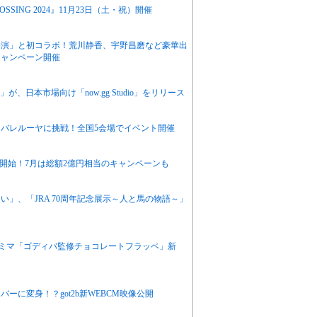
OSSING 2024』11月23日（土・祝）開催
公演」と初コラボ！荒川静香、宇野昌磨など豪華出
キャンペーン開催
が、日本市場向け「now.gg Studio」をリリース
バレルーヤに挑戦！全国5会場でイベント開催
開始！7月は総額2億円相当のキャンペーンも
」、「JRA 70周年記念展示～人と馬の物語～」
ミマ「ゴディバ監修チョコレートフラッペ」新
に変身！？got2b新WEBCM映像公開