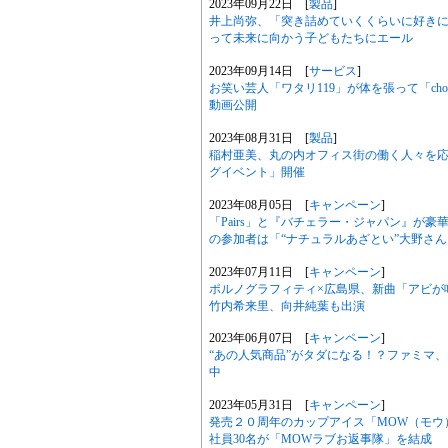
2023年09月22日 [
製品
]
井上尚弥、「突き詰めていくくらいに好き
って未来に向かう子どもたちにエール
2023年09月14日 [
サービス
]
お笑い芸人「ワタリ119」が体を張って「ch
動画公開
2023年08月31日 [
製品
]
稲村亜美、丸の内オフィス街の働く人々を応援
グイベント」開催
2023年08月05日 [
キャンペーン
]
「Pairs」と『バチェラー・ジャパン』が
の参加者は「“ナチュラルあざとい”大野さん
2023年07月11日 [
キャンペーン
]
ポルノグラフィティ×広島県、新曲「アビが
竹内希来里、向井純葉も出演
2023年06月07日 [
キャンペーン
]
“あの人気商品”がタダになる！？ファミマ、
中
2023年05月31日 [
キャンペーン
]
発売２０周年のカップアイス「MOW（モウ
社員30名が「MOWラブお返事隊」を結成