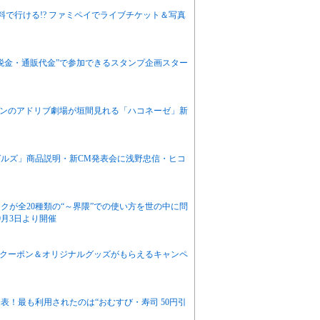
5」に無料で行ける!? ファミペイでライブチケット＆写真
税金・通販代金”で参加できるスタンプ企画スター
ャンのアドリブ劇場が垣間見れる「ハコネーゼ」新
ルズ」商品説明・新CM発表会に浅野忠信・ヒコ
クが全20種類の“～界隈”での使い方を世の中に問
9月3日より開催
定クーポン＆オリジナルグッズがもらえるキャンペ
！最も利用されたのは“おむすび・寿司 50円引