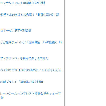
ソナリティに！JRA新TVCM公開
名の親子とあの名曲を大合唱！「野菜生活100」新
ハコネーゼ」新TVCM公開
ずが健康チャレンジ！医療保険「FWD医療?」PR
カフェフラッペ」を自宅で楽しんでみた
ペイ利用で毎日100円相当のポイントがもらえる
牛の新ブランド『福粕花』販売開始
ーンゲーム バンプレスト博覧会 2024』オープ
語る