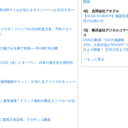
開催
80,000マイルが当たるキャンペーンが元日スター
4位 合同会社アオグル
【ACQUA GROUP】相談役
任のお知らせ
コラボ！ファミマの2026年恵方巻、予約スター
5位 株式会社デジタルコマ
に
ス
FANZA動画『GW大感謝祭
2026』人気作品が50%OFF!! 
の魅力を全身で表現──JRA新CM公開
日より開催！【5月15日まで
>>もっと見る
月21日（金）にオープン、日本の食文化を国内外
月場所観戦チケット」が当たるファミマのキャンペ
謝のご褒美連発！ドリンク無料や限定スニーカーが当
さんじ競馬王決定戦」でガチンコ勝負