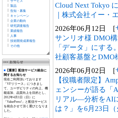
サービス
Cloud Next To
製品
告知・募集
｜株式会社イー・
キャンペーン
企業の動向
研究調査報告
2026年06月12日 [
業績報告
サンリオ様 DMO
人事
技術開発成果報告
「データ」にする
その他
社顧客基盤とDMO
2026年06月02日 [
■
【重要】配信サービス統合に
関するお知らせ
【役職者限定】Ampl
現在ご利用頂いております
「VFリリース」につきまし
ェンシーが語る「A
て、ユーザビリティの向上、機
能追加、品質向上を目的とし、
リアル―分析をAI
2012年4月1日（日）に
「ValuePress!」と配信サービス
を統合させて頂く運びとなりま
は？」を6月23日
した。