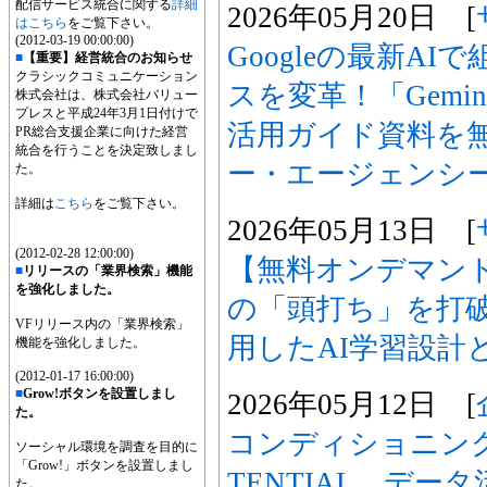
配信サービス統合に関する
詳細
2026年05月20日 [
はこちら
をご覧下さい。
(2012-03-19 00:00:00)
Googleの最新A
■
【重要】経営統合のお知らせ
クラシックコミュニケーション
スを変革！「Gemini E
株式会社は、株式会社バリュー
プレスと平成24年3月1日付けで
活用ガイド資料を
PR総合支援企業に向けた経営
統合を行うことを決定致しまし
ー・エージェンシ
た。
詳細は
こちら
をご覧下さい。
2026年05月13日 [
(2012-02-28 12:00:00)
【無料オンデマン
■
リリースの「業界検索」機能
を強化しました。
の「頭打ち」を打破
VFリリース内の「業界検索」
用したAI学習設計
機能を強化しました。
(2012-01-17 16:00:00)
■
Grow!ボタンを設置しまし
2026年05月12日 [
た。
コンディショニン
ソーシャル環境を調査を目的に
「Grow!」ボタンを設置しまし
TENTIAL、デー
た。