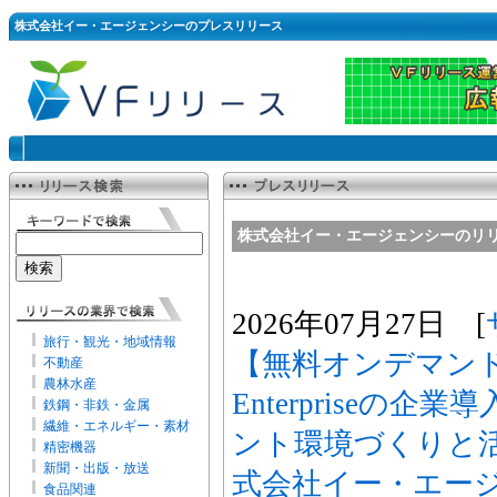
株式会社イー・エージェンシーのプレスリリース
株式会社イー・エージェンシーのリ
2026年07月27日 [
旅行・観光・地域情報
【無料オンデマンド動
不動産
農林水産
Enterpriseの
鉄鋼・非鉄・金属
繊維・エネルギー・素材
ント環境づくりと活
精密機器
新聞・出版・放送
式会社イー・エー
食品関連