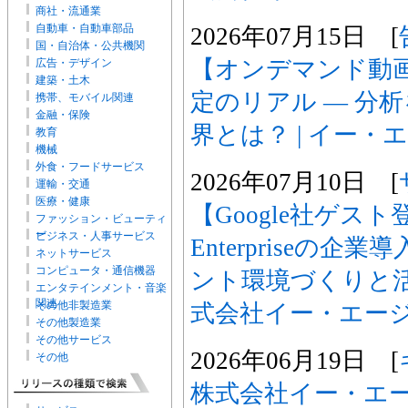
商社・流通業
自動車・自動車部品
2026年07月15日 [
国・自治体・公共機関
【オンデマンド動画
広告・デザイン
建築・土木
定のリアル ― 分
携帯、モバイル関連
金融・保険
界とは？ | イー・
教育
機械
外食・フードサービス
2026年07月10日 [
運輸・交通
医療・健康
【Google社ゲスト登
ファッション・ビューティ
ー
ビジネス・人事サービス
Enterpriseの
ネットサービス
コンピュータ・通信機器
ント環境づくりと活
エンタテインメント・音楽
関連
その他非製造業
式会社イー・エー
その他製造業
その他サービス
2026年06月19日 [
その他
株式会社イー・エージ