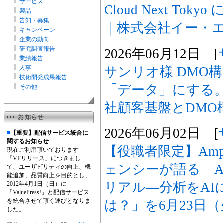
サービス
Cloud Next To
製品
告知・募集
｜株式会社イー・
キャンペーン
企業の動向
研究調査報告
2026年06月12日 [
業績報告
サンリオ様 DMO
人事
技術開発成果報告
「データ」にする
その他
社顧客基盤とDMO
2026年06月02日 [
■
【重要】配信サービス統合に
関するお知らせ
【役職者限定】Ampl
現在ご利用頂いております
「VFリリース」につきまし
ェンシーが語る「A
て、ユーザビリティの向上、機
能追加、品質向上を目的とし、
リアル―分析をAI
2012年4月1日（日）に
「ValuePress!」と配信サービス
を統合させて頂く運びとなりま
は？」を6月23日
した。