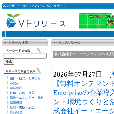
株式会社イー・エージェンシーのプレスリリース
株式会社イー・エージェンシーのリ
2026年07月27日 [
旅行・観光・地域情報
【無料オンデマンド動
不動産
農林水産
Enterpriseの
鉄鋼・非鉄・金属
繊維・エネルギー・素材
ント環境づくりと活
精密機器
新聞・出版・放送
式会社イー・エー
食品関連