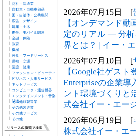
商社・流通業
自動車・自動車部品
2026年07月15日 [
国・自治体・公共機関
【オンデマンド動画
広告・デザイン
建築・土木
定のリアル ― 分
携帯、モバイル関連
金融・保険
界とは？ | イー・
教育
機械
外食・フードサービス
2026年07月10日 [
運輸・交通
医療・健康
【Google社ゲスト登
ファッション・ビューティ
ー
ビジネス・人事サービス
Enterpriseの
ネットサービス
コンピュータ・通信機器
ント環境づくりと活
エンタテインメント・音楽
関連
その他非製造業
式会社イー・エー
その他製造業
その他サービス
2026年06月19日 [
その他
株式会社イー・エージ