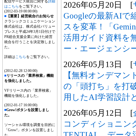
配信サービス統合に関する
詳細
2026年05月20日 [
はこちら
をご覧下さい。
(2012-03-19 00:00:00)
Googleの最新A
■
【重要】経営統合のお知らせ
クラシックコミュニケーション
スを変革！「Gemini E
株式会社は、株式会社バリュー
プレスと平成24年3月1日付けで
活用ガイド資料を
PR総合支援企業に向けた経営
統合を行うことを決定致しまし
ー・エージェンシ
た。
詳細は
こちら
をご覧下さい。
2026年05月13日 [
(2012-02-28 12:00:00)
【無料オンデマン
■
リリースの「業界検索」機能
を強化しました。
の「頭打ち」を打破
VFリリース内の「業界検索」
用したAI学習設計
機能を強化しました。
(2012-01-17 16:00:00)
■
Grow!ボタンを設置しまし
2026年05月12日 [
た。
コンディショニン
ソーシャル環境を調査を目的に
「Grow!」ボタンを設置しまし
TENTIAL、デー
た。