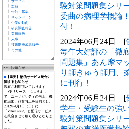
サービス
験対策問題集シリ
製品
告知・募集
委曲の病理学概論
キャンペーン
企業の動向
付！
研究調査報告
業績報告
2024年06月24日 [
人事
技術開発成果報告
毎年大好評の「徹底
その他
問題集」あん摩マ
り師きゅう師用、柔
■
【重要】配信サービス統合に
に刊行！
関するお知らせ
現在ご利用頂いております
「VFリリース」につきまし
2024年06月24日 [
て、ユーザビリティの向上、機
能追加、品質向上を目的とし、
学生・受験生の強い
2012年4月1日（日）に
「ValuePress!」と配信サービス
を統合させて頂く運びとなりま
験対策問題集シリ
した。
無双の東洋医学概