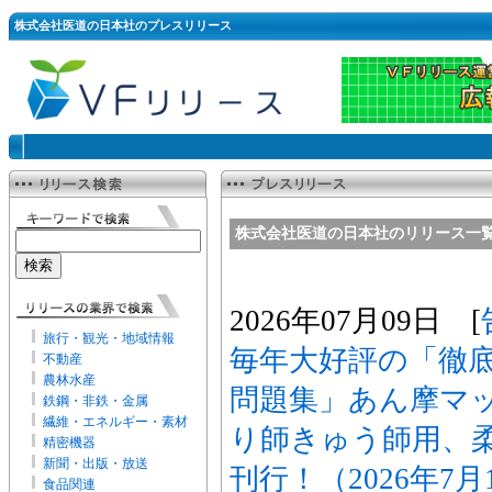
株式会社医道の日本社のプレスリリース
株式会社医道の日本社のリリース一
2026年07月09日 [
旅行・観光・地域情報
毎年大好評の「徹底
不動産
農林水産
問題集」あん摩マ
鉄鋼・非鉄・金属
繊維・エネルギー・素材
り師きゅう師用、柔
精密機器
新聞・出版・放送
刊行！（2026年7
食品関連