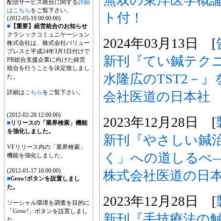
配信サービス統合に関する
詳細
はこちら
をご覧下さい。
ト付！
(2012-03-19 00:00:00)
■
【重要】経営統合のお知らせ
クラシックコミュニケーション
2024年03月13日 [
株式会社は、株式会社バリュー
プレスと平成24年3月1日付けで
新刊『てい鍼テク
PR総合支援企業に向けた経営
統合を行うことを決定致しまし
水隆広のTST2－
た。
詳細は
こちら
をご覧下さい。
会社医道の日本社
(2012-02-28 12:00:00)
2023年12月28日 [
■
リリースの「業界検索」機能
を強化しました。
新刊『やさしい鍼治
VFリリース内の「業界検索」
く」への道しるべ
機能を強化しました。
(2012-01-17 16:00:00)
株式会社医道の日
■
Grow!ボタンを設置しまし
た。
2023年12月28日 [
ソーシャル環境を調査を目的に
「Grow!」ボタンを設置しまし
新刊『手技療法の
た。