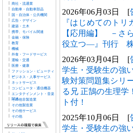
商社・流通業
自動車・自動車部品
2026年06月03日 [
国・自治体・公共機関
『はじめてのトリ
広告・デザイン
建築・土木
【応用編】 －さ
携帯、モバイル関連
金融・保険
役立つ―』刊行 
教育
機械
外食・フードサービス
2026年03月04日 [
運輸・交通
医療・健康
学生・受験生の強い
ファッション・ビューティ
ー
ビジネス・人事サービス
験対策問題集シリー
ネットサービス
コンピュータ・通信機器
る兄 正鵠の生理学
エンタテインメント・音楽
関連
その他非製造業
ト付！
その他製造業
その他サービス
2025年10月06日 [
その他
学生・受験生の強い