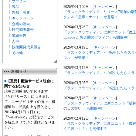
サービス
製品
2026年04月09日 [
キャンペーン
]
『ラストクラウディア』リリース7周年の豪
告知・募集
ク」＆「皇帝ロナード」が登場！
キャンペーン
企業の動向
2026年03月26日 [
キャンペーン
]
研究調査報告
『ラストクラウディア』に新ユニット「魔王
業績報告
Episode 2- 失楽園のソフィア」も開催中!!
人事
技術開発成果報告
2026年03月19日 [
キャンペーン
]
『ラストクラウディア』×『転生したらスラ
その他
マル」が登場!!
2026年03月12日 [
キャンペーン
]
『ラストクラウディア』×『転生したらスラ
■
【重要】配信サービス統合に
2026年03月05日 [
キャンペーン
]
関するお知らせ
『ラストクラウディア』×『転生したらスライム
現在ご利用頂いております
「VFリリース」につきまし
2026年02月26日 [
キャンペーン
]
て、ユーザビリティの向上、機
『ラストクラウディア』に新ユニット「破神
能追加、品質向上を目的とし、
の日の誓い-」も開催中!!
2012年4月1日（日）に
「ValuePress!」と配信サービス
2026年02月12日 [
キャンペーン
]
を統合させて頂く運びとなりま
『ラストクラウディア』に新ユニット「魔
した。
くて苦い！？」も開催中!!