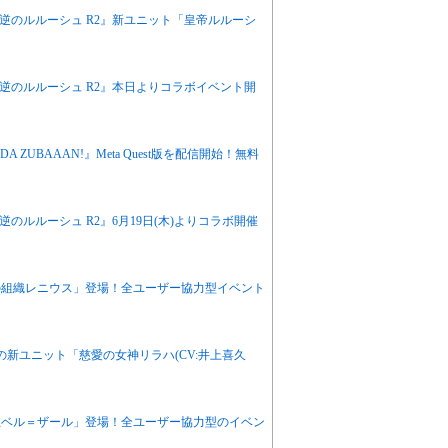
逆のルルーシュ R2』新ユニット「皇帝ルルーシ
逆のルルーシュ R2』本日よりコラボイベント開
ZUBAAAN!』Meta Quest版を配信開始！無料
のルルーシュ R2』6月19日(木)よりコラボ開催
の組織レニウス」登場！全ユーザー協力型イベント
新ユニット「慈愛の女神リラハ(CV:井上喜久
王ベル＝ザール」登場！全ユーザー協力型のイベン