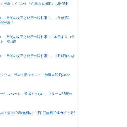
」登場！イベント「亡国の大樹姫」も開催中!!
エ ～常闇の女王と秘密の隠れ家～』コラボ第2
登場!!
エ ～常闇の女王と秘密の隠れ家～』本日よりコラ
ト」登場!!
 ～常闇の女王と秘密の隠れ家～』11月6日(木)よ
ス」登場！新イベント「神魔大戦 Episode
士リルベット」登場！さらに、リリース6.5周年
！最大100連無料の「1日1回無料10連ガチャ第2