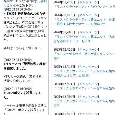
配信サービス統合に関する
詳細
2026年01月29日 [
キャンペーン
]
はこちら
をご覧下さい。
『ラストクラウディア』×『デビル メイ ク
(2012-03-19 00:00:00)
■
【重要】経営統合のお知らせ
2026年01月22日 [
キャンペーン
]
クラシックコミュニケーション
『ラストクラウディア』に新ユニット「刹
株式会社は、株式会社バリュー
～再会する騎士と剣士～」も開催中!!
プレスと平成24年3月1日付けで
PR総合支援企業に向けた経営
2026年01月08日 [
キャンペーン
]
統合を行うことを決定致しまし
『ラストクラウディア』に新ユニット「大
た。
となる新ストーリーも追加!!
詳細は
こちら
をご覧下さい。
2025年12月29日 [
キャンペーン
]
「ラスクラ年末年始！激アゲ盛りキャンペー
場!!
(2012-02-28 12:00:00)
■
リリースの「業界検索」機能
2025年12月18日 [
キャンペーン
]
を強化しました。
『ラストクラウディア』×『Re:ゼロから始
の煌き エミリア」が登場!!
VFリリース内の「業界検索」
機能を強化しました。
2025年12月11日 [
キャンペーン
]
『ラストクラウディア』×『Re:ゼロから始
(2012-01-17 16:00:00)
■
Grow!ボタンを設置しまし
2025年12月04日 [
キャンペーン
]
た。
『ラストクラウディア』×『Re:ゼロから始め
定!!
ソーシャル環境を調査を目的に
「Grow!」ボタンを設置しまし
2025年11月27日 [
キャンペーン
]
た。