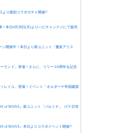
日より復刻コラボガチャ開催!!
！本日4月28日(月)よりハピチャンクジにて販売
ーン開催中！本日より新ユニット「魔装アリス
ーランド」登場！さらに、リリース6周年を記念
帝ソレイユ」登場！イベント「オルダーナ帝国建国
S of MANA』新ユニット「パルミナ」（CV:日笠
S of MANA』本日よりコラボイベント開催!!