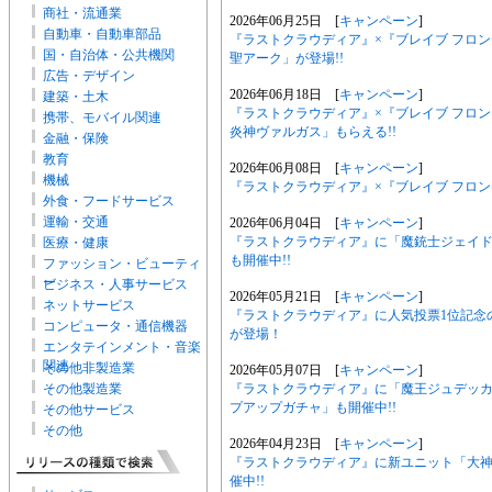
商社・流通業
2026年06月25日 [
キャンペーン
]
自動車・自動車部品
『ラストクラウディア』×『ブレイブ フロ
国・自治体・公共機関
聖アーク」が登場!!
広告・デザイン
2026年06月18日 [
キャンペーン
]
建築・土木
『ラストクラウディア』×『ブレイブ フロ
携帯、モバイル関連
炎神ヴァルガス」もらえる!!
金融・保険
教育
2026年06月08日 [
キャンペーン
]
機械
『ラストクラウディア』×『ブレイブ フロンテ
外食・フードサービス
運輸・交通
2026年06月04日 [
キャンペーン
]
『ラストクラウディア』に「魔銃士ジェイド
医療・健康
も開催中!!
ファッション・ビューティ
ー
ビジネス・人事サービス
2026年05月21日 [
キャンペーン
]
ネットサービス
『ラストクラウディア』に人気投票1位記念の新
コンピュータ・通信機器
が登場！
エンタテインメント・音楽
関連
その他非製造業
2026年05月07日 [
キャンペーン
]
『ラストクラウディア』に「魔王ジュデッカ
その他製造業
プアップガチャ」も開催中!!
その他サービス
その他
2026年04月23日 [
キャンペーン
]
『ラストクラウディア』に新ユニット「大神
催中!!