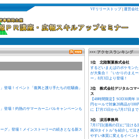
VFリリーストップ
|
運営会社
1位 北陸製菓株式会社
するどいまえばのポケモンた
が大集合！「いかりのまえー
ー」8月3日より登場！
ア」登場！イベント「復興と護り手たちの狂騒曲」
2位 株式会社デジタルコマ
ス
【48時間限定】SOD30周年 1
円セールで対象20商品が100
ネ」登場！灼熱のサマーカーニバルキャンペーンも
に【7月15日から7月17日ま
3位 涙活事務局
7月17日(漫画の日)に“泣ける
ノーグ」登場！メインストーリーの続きとなる新ス
画50タイトル”を紹介して泣
やすい体質に変えるイベント