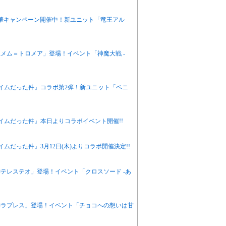
華キャンペーン開催中！新ユニット「竜王アル
メム＝トロメア」登場！イベント「神魔大戦 -
イムだった件』コラボ第2弾！新ユニット「ベニ
イムだった件』本日よりコラボイベント開催!!
だった件』3月12日(木)よりコラボ開催決定!!
テレステオ」登場！イベント「クロスソード -あ
神ラブレス」登場！イベント「チョコへの想いは甘