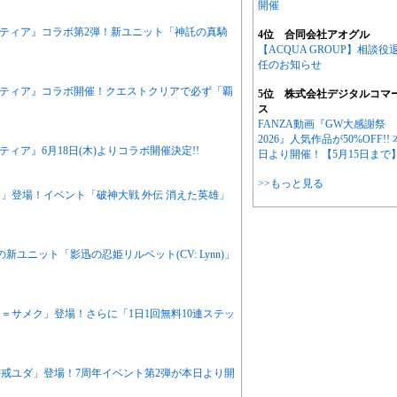
開催
ンティア』コラボ第2弾！新ユニット「神託の真騎
4位 合同会社アオグル
【ACQUA GROUP】相談役
任のお知らせ
ンティア』コラボ開催！クエストクリアで必ず「覇
5位 株式会社デジタルコマ
ス
FANZA動画『GW大感謝祭
2026』人気作品が50%OFF!! 
ィア』6月18日(木)よりコラボ開催決定!!
日より開催！【5月15日まで
>>もっと見る
」登場！イベント「破神大戦 外伝 消えた英雄」
ユニット「影迅の忍姫リルベット(CV: Lynn)」
＝サメク」登場！さらに「1日1回無料10連ステッ
戒ユダ」登場！7周年イベント第2弾が本日より開