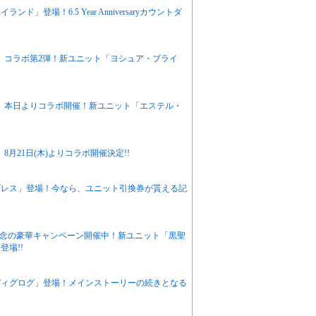
登場！6.5 Year Anniversaryカウントダ
1st』コラボ第2弾！新ユニット「ヨシュア・ブライ
1st』本日よりコラボ開催！新ユニット「エステル・
』8月21日(木)よりコラボ開催決定!!
ブレス」登場！今なら、ユニット引換券が貰える記
L記念の豪華キャンペーン開催中！新ユニット「黒聖
場!!
ディグログ」登場！メインストーリーの続きとなる