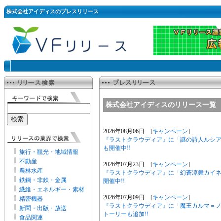
株式会社アイディスのプレスリリース
株式会社アイディスのリリース一覧
2026年08月06日 [
キャンペーン
]
『ラストクラウディア』に「謎の詩人ルシ
も開催中!!
旅行・観光・地域情報
不動産
2026年07月23日 [
キャンペーン
]
農林水産
『ラストクラウディア』に「幻蒼涼舞カイ
鉄鋼・非鉄・金属
開催中!!
繊維・エネルギー・素材
2026年07月09日 [
キャンペーン
]
精密機器
『ラストクラウディア』に「魔王カルマ＝
新聞・出版・放送
トーリーも追加!!
食品関連