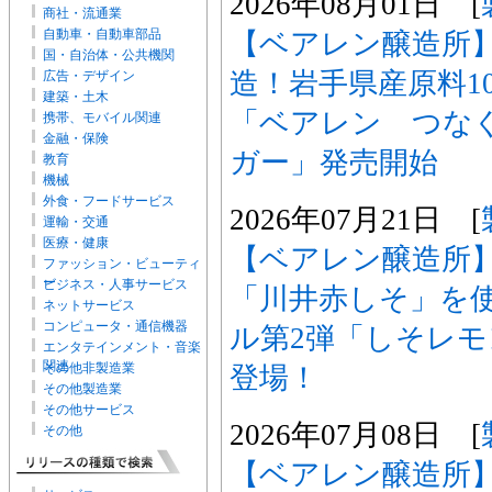
2026年08月01日 [
商社・流通業
自動車・自動車部品
【ベアレン醸造所
国・自治体・公共機関
造！岩手県産原料1
広告・デザイン
建築・土木
「ベアレン つな
携帯、モバイル関連
金融・保険
ガー」発売開始
教育
機械
外食・フードサービス
2026年07月21日 [
運輸・交通
医療・健康
【ベアレン醸造所
ファッション・ビューティ
ー
ビジネス・人事サービス
「川井赤しそ」を
ネットサービス
コンピュータ・通信機器
ル第2弾「しそレ
エンタテインメント・音楽
関連
その他非製造業
登場！
その他製造業
その他サービス
2026年07月08日 [
その他
【ベアレン醸造所