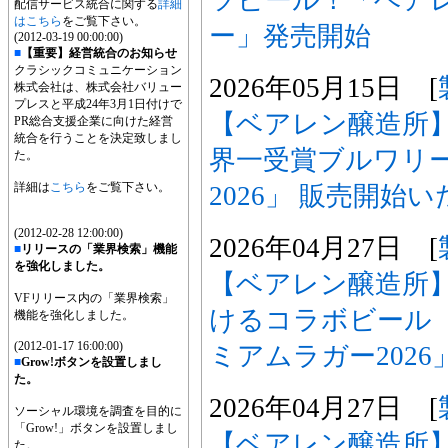
配信サービス統合に関する
詳細
はこちら
をご覧下さい。
ー」発売開始
(2012-03-19 00:00:00)
■
【重要】経営統合のお知らせ
クラシックコミュニケーション
2026年05月15日 [
株式会社は、株式会社バリュー
プレスと平成24年3月1日付けで
【ベアレン醸造所】
PR総合支援企業に向けた経営
統合を行うことを決定致しまし
界一受賞ブルワリ
た。
詳細は
こちら
をご覧下さい。
2026」 販売開始
(2012-02-28 12:00:00)
2026年04月27日 [
■
リリースの「業界検索」機能
を強化しました。
【ベアレン醸造所
VFリリース内の「業界検索」
けるコラボビール
機能を強化しました。
(2012-01-17 16:00:00)
ミアムラガー202
■
Grow!ボタンを設置しまし
た。
2026年04月27日 [
ソーシャル環境を調査を目的に
「Grow!」ボタンを設置しまし
【ベアレン醸造所
た。