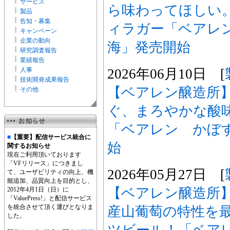
サービス
ら味わってほしい
製品
告知・募集
ィラガー「ベアレ
キャンペーン
企業の動向
海」発売開始
研究調査報告
業績報告
2026年06月10日 [
人事
技術開発成果報告
【ベアレン醸造所
その他
ぐ、まろやかな酸
「ベアレン かぼ
■
【重要】配信サービス統合に
始
関するお知らせ
現在ご利用頂いております
「VFリリース」につきまし
2026年05月27日 [
て、ユーザビリティの向上、機
能追加、品質向上を目的とし、
【ベアレン醸造所
2012年4月1日（日）に
「ValuePress!」と配信サービス
を統合させて頂く運びとなりま
産山葡萄の特性を
した。
ツビール！「ベア