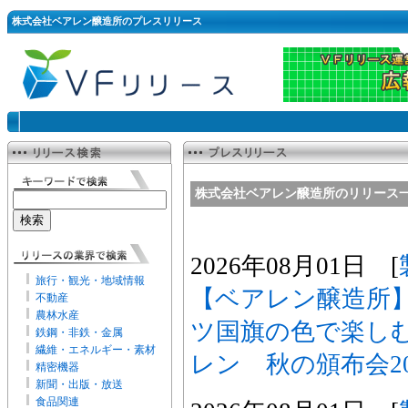
株式会社ベアレン醸造所のプレスリリース
株式会社ベアレン醸造所のリリース
2026年08月01日 [
旅行・観光・地域情報
【ベアレン醸造所】
不動産
農林水産
ツ国旗の色で楽し
鉄鋼・非鉄・金属
繊維・エネルギー・素材
レン 秋の頒布会2
精密機器
新聞・出版・放送
食品関連