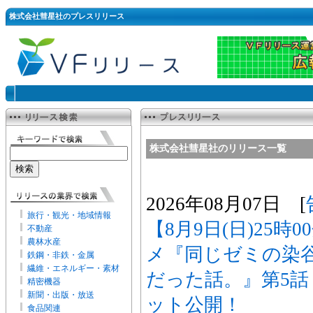
株式会社彗星社のプレスリリース
株式会社彗星社のリリース一覧
2026年08月07日 [
旅行・観光・地域情報
【8月9日(日)25時
不動産
農林水産
メ『同じゼミの染
鉄鋼・非鉄・金属
繊維・エネルギー・素材
だった話。』第5
精密機器
新聞・出版・放送
ット公開！
食品関連