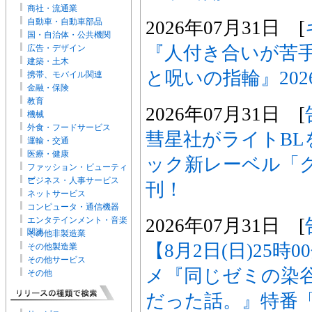
商社・流通業
自動車・自動車部品
2026年07月31日 [
国・自治体・公共機関
『人付き合いが苦
広告・デザイン
建築・土木
と呪いの指輪』202
携帯、モバイル関連
金融・保険
教育
2026年07月31日 [
機械
外食・フードサービス
彗星社がライトBL
運輸・交通
医療・健康
ック新レーベル「
ファッション・ビューティ
ー
ビジネス・人事サービス
刊！
ネットサービス
コンピュータ・通信機器
2026年07月31日 [
エンタテインメント・音楽
関連
その他非製造業
【8月2日(日)25時
その他製造業
その他サービス
メ『同じゼミの染
その他
だった話。』特番