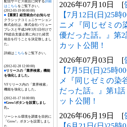
配信サービス統合に関する
詳細
2026年07月10日 [
はこちら
をご覧下さい。
(2012-03-19 00:00:00)
【7月12日(日)25
■
【重要】経営統合のお知らせ
クラシックコミュニケーション
ニメ『同じゼミの
株式会社は、株式会社バリュー
プレスと平成24年3月1日付けで
優だった話。』第
PR総合支援企業に向けた経営
統合を行うことを決定致しまし
カット公開！
た。
詳細は
こちら
をご覧下さい。
2026年07月03日 [
(2012-02-28 12:00:00)
【7月5日(日)25時
■
リリースの「業界検索」機能
を強化しました。
メ『同じゼミの染
VFリリース内の「業界検索」
だった話。』第1
機能を強化しました。
(2012-01-17 16:00:00)
ット公開！
■
Grow!ボタンを設置しまし
た。
2026年06月19日 [
ソーシャル環境を調査を目的に
「Grow!」ボタンを設置しまし
【6月21日(日)25
た。