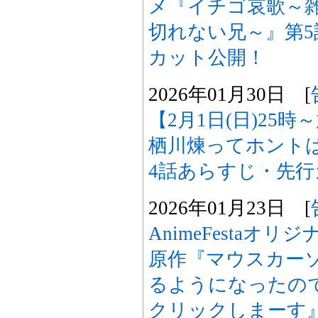
メ『イチゴ哀歌～
切れない兄～』第
カット公開！
2026年01月30日 [
【2月1日(日)25
栖川煉ってホント
4話あらすじ・先
2026年01月23日 [
AnimeFestaオ
原作『マウスカー
るようになったの
クリックしまーす