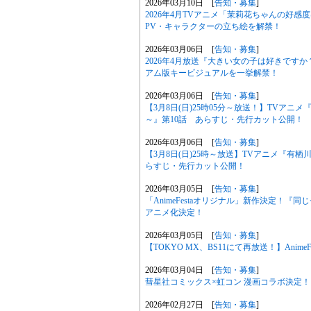
2026年03月10日 [
告知・募集
]
2026年4月TVアニメ「茉莉花ちゃんの好
PV・キャラクターの立ち絵を解禁！
2026年03月06日 [
告知・募集
]
2026年4月放送『大きい女の子は好きです
アム版キービジュアルを一挙解禁！
2026年03月06日 [
告知・募集
]
【3月8日(日)25時05分～放送！】TVア
～』第10話 あらすじ・先行カット公開！
2026年03月06日 [
告知・募集
]
【3月8日(日)25時～放送】TVアニメ『有
らすじ・先行カット公開！
2026年03月05日 [
告知・募集
]
「AnimeFestaオリジナル」新作決定！
アニメ化決定！
2026年03月05日 [
告知・募集
]
【TOKYO MX、BS11にて再放送！】Anim
2026年03月04日 [
告知・募集
]
彗星社コミックス×虹コン 漫画コラボ決定！
2026年02月27日 [
告知・募集
]