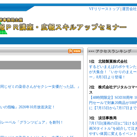
VFリリーストップ
|
運営会社
1位 北陸製菓株式会社
するどいまえばのポケモンた
が大集合！「いかりのまえー
ー」8月3日より登場！
ニメ『同じゼミの染谷さんがセクシー女優だった話。』
2位 株式会社デジタルコマ
ス
【48時間限定】SOD30周年 1
円セールで対象20商品が100
の指輪』2026年10月放送決定！
に【7月15日から7月17日ま
3位 涙活事務局
新レーベル「グランツピュア」を創刊！
7月17日(漫画の日)に“泣ける
画50タイトル”を紹介して泣
やすい体質に変えるイベント