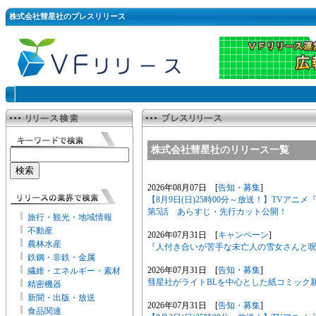
株式会社彗星社のプレスリリース
株式会社彗星社のリリース一覧
2026年08月07日 [
告知・募集
]
【8月9日(日)25時00分～放送！】TVア
第5話 あらすじ・先行カット公開！
旅行・観光・地域情報
不動産
2026年07月31日 [
キャンペーン
]
農林水産
『人付き合いが苦手な未亡人の雪女さんと呪い
鉄鋼・非鉄・金属
2026年07月31日 [
告知・募集
]
繊維・エネルギー・素材
彗星社がライトBLを中心とした紙コミック
精密機器
新聞・出版・放送
2026年07月31日 [
告知・募集
]
食品関連