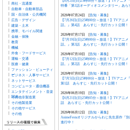
【8月2日(日)25時00分～放送！】TVア
商社・流通業
特番「第1話オーディオコメンタリー」あら
自動車・自動車部品
国・自治体・公共機関
2026年07月24日 [
告知・募集
]
【7月26日(日)25時00分～放送！】TV
広告・デザイン
話。』第4話 あらすじ・先行カット公開！
建築・土木
携帯、モバイル関連
2026年07月17日 [
告知・募集
]
金融・保険
【7月19日(日)25時00分～放送！】TV
教育
話。』第3話 あらすじ・先行カット公開！
機械
外食・フードサービス
2026年07月10日 [
告知・募集
]
運輸・交通
【7月12日(日)25時00分～放送！】TV
話。』第2話 あらすじ・先行カット公開！
医療・健康
ファッション・ビューティ
2026年07月03日 [
告知・募集
]
ー
ビジネス・人事サービス
【7月5日(日)25時00分～放送！】TVア
ネットサービス
第1話 あらすじ・先行カット公開！
コンピュータ・通信機器
エンタテインメント・音楽
2026年06月19日 [
告知・募集
]
関連
その他非製造業
【6月21日(日)25時05分～放送！】TVア
話 あらすじ・先行カット公開！
その他製造業
その他サービス
2026年06月12日 [
告知・募集
]
その他
AnimeFestaオリジナルからわじ先生原
進行中！