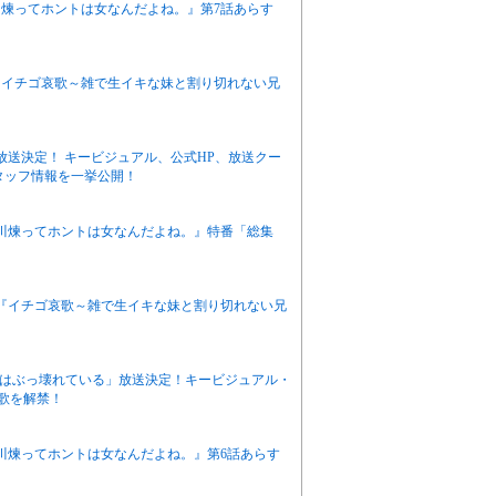
栖川煉ってホントは女なんだよね。』第7話あらす
ニメ『イチゴ哀歌～雑で生イキな妹と割り切れない兄
月放送決定！ キービジュアル、公式HP、放送クー
タッフ情報を一挙公開！
有栖川煉ってホントは女なんだよね。』特番「総集
アニメ『イチゴ哀歌～雑で生イキな妹と割り切れない兄
感度はぶっ壊れている」放送決定！キービジュアル・
題歌を解禁！
有栖川煉ってホントは女なんだよね。』第6話あらす