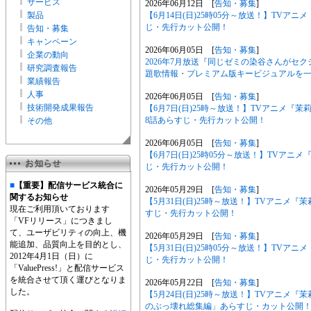
サービス
2026年06月12日 [
告知・募集
]
製品
【6月14日(日)25時05分～放送！】TVア
じ・先行カット公開！
告知・募集
キャンペーン
2026年06月05日 [
告知・募集
]
企業の動向
2026年7月放送『同じゼミの染谷さんがセ
研究調査報告
題歌情報・プレミアム版キービジュアルを
業績報告
人事
2026年06月05日 [
告知・募集
]
技術開発成果報告
【6月7日(日)25時～放送！】TVアニメ
8話あらすじ・先行カット公開！
その他
2026年06月05日 [
告知・募集
]
【6月7日(日)25時05分～放送！】TVア
じ・先行カット公開！
■
【重要】配信サービス統合に
2026年05月29日 [
告知・募集
]
関するお知らせ
【5月31日(日)25時～放送！】TVアニメ
現在ご利用頂いております
すじ・先行カット公開！
「VFリリース」につきまし
て、ユーザビリティの向上、機
2026年05月29日 [
告知・募集
]
能追加、品質向上を目的とし、
【5月31日(日)25時05分～放送！】TV
2012年4月1日（日）に
じ・先行カット公開！
「ValuePress!」と配信サービス
を統合させて頂く運びとなりま
2026年05月22日 [
告知・募集
]
した。
【5月24日(日)25時～放送！】TVアニメ
のぶっ壊れ総集編」あらすじ・カット公開