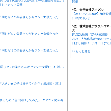
ニメ『同じゼミの染谷さんがセクシー女優だった話。』
開催
すじ・カット公開！
4位 合同会社アオグル
【ACQUA GROUP】相談役
アニメ『同じゼミの染谷さんがセクシー女優だった
任のお知らせ
5位 株式会社デジタルコマ
ス
アニメ『同じゼミの染谷さんがセクシー女優だった
FANZA動画『GW大感謝祭
2026』人気作品が50%OFF!! 
日より開催！【5月15日まで
アニメ『同じゼミの染谷さんがセクシー女優だった
>>もっと見る
ニメ『同じゼミの染谷さんがセクシー女優だった話。』
ニメ『大きい女の子は好きですか？』最終回・第12
作『別れるために色仕掛けしてみた』TVアニメ化企画