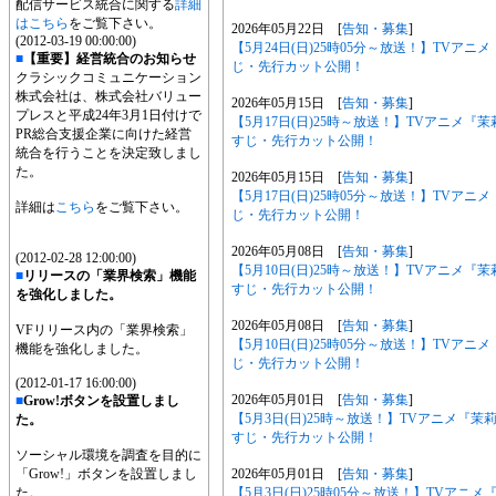
配信サービス統合に関する
詳細
はこちら
をご覧下さい。
2026年05月22日 [
告知・募集
]
(2012-03-19 00:00:00)
【5月24日(日)25時05分～放送！】TV
■
【重要】経営統合のお知らせ
じ・先行カット公開！
クラシックコミュニケーション
株式会社は、株式会社バリュー
2026年05月15日 [
告知・募集
]
プレスと平成24年3月1日付けで
【5月17日(日)25時～放送！】TVアニメ
PR総合支援企業に向けた経営
すじ・先行カット公開！
統合を行うことを決定致しまし
た。
2026年05月15日 [
告知・募集
]
【5月17日(日)25時05分～放送！】TV
詳細は
こちら
をご覧下さい。
じ・先行カット公開！
2026年05月08日 [
告知・募集
]
(2012-02-28 12:00:00)
【5月10日(日)25時～放送！】TVアニメ
■
リリースの「業界検索」機能
すじ・先行カット公開！
を強化しました。
2026年05月08日 [
告知・募集
]
VFリリース内の「業界検索」
【5月10日(日)25時05分～放送！】TV
機能を強化しました。
じ・先行カット公開！
(2012-01-17 16:00:00)
2026年05月01日 [
告知・募集
]
■
Grow!ボタンを設置しまし
【5月3日(日)25時～放送！】TVアニメ『
た。
すじ・先行カット公開！
ソーシャル環境を調査を目的に
2026年05月01日 [
告知・募集
]
「Grow!」ボタンを設置しまし
【5月3日(日)25時05分～放送！】TVア
た。