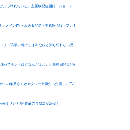
感度はぶっ壊れている」主題歌配信開始・ショート
か？』メインPV・放送＆配信・主題歌情報・プレミ
ニメ『イチゴ哀歌～雑で生イキな妹と割り切れない兄
栖川煉ってホントは女なんだよね。』最終回第8話あ
『同じゼミの染谷さんがセクシー女優だった話。』TV
eFestaオリジナル4作品の再放送が決定！