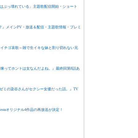
感度はぶっ壊れている」主題歌配信開始・ショート
か？』メインPV・放送＆配信・主題歌情報・プレミ
ニメ『イチゴ哀歌～雑で生イキな妹と割り切れない兄
栖川煉ってホントは女なんだよね。』最終回第8話あ
『同じゼミの染谷さんがセクシー女優だった話。』TV
eFestaオリジナル4作品の再放送が決定！