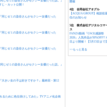
ニメ『同じゼミの染谷さんがセクシー女優だった話。』
開催
すじ・カット公開！
4位 合同会社アオグル
【ACQUA GROUP】相談役
アニメ『同じゼミの染谷さんがセクシー女優だった
任のお知らせ
5位 株式会社デジタルコマ
ス
アニメ『同じゼミの染谷さんがセクシー女優だった
FANZA動画『GW大感謝祭
2026』人気作品が50%OFF!! 
日より開催！【5月15日まで
アニメ『同じゼミの染谷さんがセクシー女優だった
>>もっと見る
ニメ『同じゼミの染谷さんがセクシー女優だった話。』
ニメ『大きい女の子は好きですか？』最終回・第12
作『別れるために色仕掛けしてみた』TVアニメ化企画