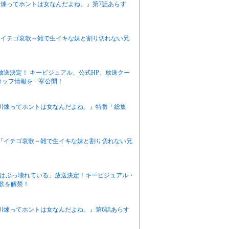
栖川煉ってホントは女なんだよね。』第7話あらす
ニメ『イチゴ哀歌～雑で生イキな妹と割り切れない兄
月放送決定！ キービジュアル、公式HP、放送クー
タッフ情報を一挙公開！
有栖川煉ってホントは女なんだよね。』特番「総集
アニメ『イチゴ哀歌～雑で生イキな妹と割り切れない兄
感度はぶっ壊れている」放送決定！キービジュアル・
題歌を解禁！
有栖川煉ってホントは女なんだよね。』第6話あらす