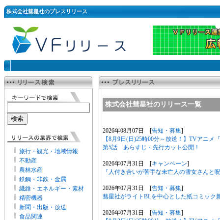
株式会社彗星社のプレスリリース
株式会社彗星社のリリース一覧
2026年08月07日 [
告知・募集
]
【8月9日(日)25時00分～放送！】TVア
第5話 あらすじ・先行カット公開！
旅行・観光・地域情報
不動産
2026年07月31日 [
キャンペーン
]
農林水産
『人付き合いが苦手な未亡人の雪女さんと呪い
鉄鋼・非鉄・金属
2026年07月31日 [
告知・募集
]
繊維・エネルギー・素材
彗星社がライトBLを中心とした紙コミック
精密機器
新聞・出版・放送
2026年07月31日 [
告知・募集
]
食品関連