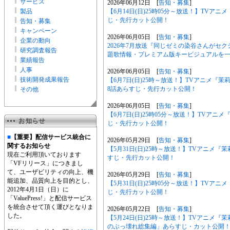
サービス
2026年06月12日 [
告知・募集
]
製品
【6月14日(日)25時05分～放送！】TVア
じ・先行カット公開！
告知・募集
キャンペーン
2026年06月05日 [
告知・募集
]
企業の動向
2026年7月放送『同じゼミの染谷さんがセ
研究調査報告
題歌情報・プレミアム版キービジュアルを
業績報告
人事
2026年06月05日 [
告知・募集
]
技術開発成果報告
【6月7日(日)25時～放送！】TVアニメ
8話あらすじ・先行カット公開！
その他
2026年06月05日 [
告知・募集
]
【6月7日(日)25時05分～放送！】TVア
じ・先行カット公開！
■
【重要】配信サービス統合に
2026年05月29日 [
告知・募集
]
関するお知らせ
【5月31日(日)25時～放送！】TVアニメ
現在ご利用頂いております
すじ・先行カット公開！
「VFリリース」につきまし
て、ユーザビリティの向上、機
2026年05月29日 [
告知・募集
]
能追加、品質向上を目的とし、
【5月31日(日)25時05分～放送！】TV
2012年4月1日（日）に
じ・先行カット公開！
「ValuePress!」と配信サービス
を統合させて頂く運びとなりま
2026年05月22日 [
告知・募集
]
した。
【5月24日(日)25時～放送！】TVアニメ
のぶっ壊れ総集編」あらすじ・カット公開