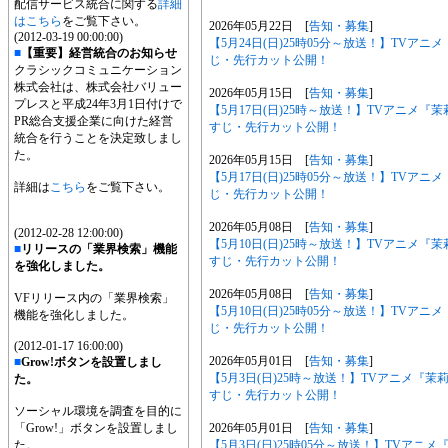
配信サービス統合に関する
詳細
はこちら
をご覧下さい。
2026年05月22日 [
告知・募集
]
(2012-03-19 00:00:00)
【5月24日(日)25時05分～放送！】TV
■
【重要】経営統合のお知らせ
じ・先行カット公開！
クラシックコミュニケーション
株式会社は、株式会社バリュー
2026年05月15日 [
告知・募集
]
プレスと平成24年3月1日付けで
【5月17日(日)25時～放送！】TVアニメ
PR総合支援企業に向けた経営
すじ・先行カット公開！
統合を行うことを決定致しまし
た。
2026年05月15日 [
告知・募集
]
【5月17日(日)25時05分～放送！】TV
詳細は
こちら
をご覧下さい。
じ・先行カット公開！
2026年05月08日 [
告知・募集
]
(2012-02-28 12:00:00)
【5月10日(日)25時～放送！】TVアニメ
■
リリースの「業界検索」機能
すじ・先行カット公開！
を強化しました。
2026年05月08日 [
告知・募集
]
VFリリース内の「業界検索」
【5月10日(日)25時05分～放送！】TV
機能を強化しました。
じ・先行カット公開！
(2012-01-17 16:00:00)
2026年05月01日 [
告知・募集
]
■
Grow!ボタンを設置しまし
【5月3日(日)25時～放送！】TVアニメ『
た。
すじ・先行カット公開！
ソーシャル環境を調査を目的に
2026年05月01日 [
告知・募集
]
「Grow!」ボタンを設置しまし
【5月3日(日)25時05分～放送！】TVア
た。