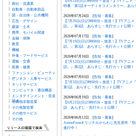
【8月2日(日)25時00分～放送！】TVア
商社・流通業
特番「第1話オーディオコメンタリー」あら
自動車・自動車部品
国・自治体・公共機関
2026年07月24日 [
告知・募集
]
【7月26日(日)25時00分～放送！】TV
広告・デザイン
話。』第4話 あらすじ・先行カット公開！
建築・土木
携帯、モバイル関連
2026年07月17日 [
告知・募集
]
金融・保険
【7月19日(日)25時00分～放送！】TV
教育
話。』第3話 あらすじ・先行カット公開！
機械
外食・フードサービス
2026年07月10日 [
告知・募集
]
運輸・交通
【7月12日(日)25時00分～放送！】TV
話。』第2話 あらすじ・先行カット公開！
医療・健康
ファッション・ビューティ
2026年07月03日 [
告知・募集
]
ー
ビジネス・人事サービス
【7月5日(日)25時00分～放送！】TVア
ネットサービス
第1話 あらすじ・先行カット公開！
コンピュータ・通信機器
エンタテインメント・音楽
2026年06月19日 [
告知・募集
]
関連
その他非製造業
【6月21日(日)25時05分～放送！】TVア
話 あらすじ・先行カット公開！
その他製造業
その他サービス
2026年06月12日 [
告知・募集
]
その他
AnimeFestaオリジナルからわじ先生原
進行中！