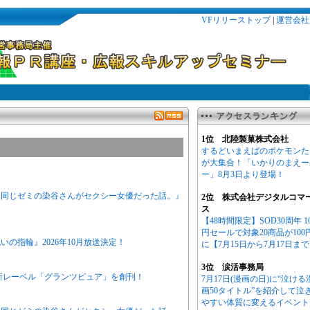
VFリリーストップ
|
運営会社
1位 北陸製菓株式会社
するどいまえばのポケモンた
が大集合！「いかりのまえー
ー」8月3日より登場！
ニメ『同じゼミの染谷さんがセクシー女優だった話。』
2位 株式会社デジタルコマ
ス
【48時間限定】SOD30周年 1
円セールで対象20商品が100
の指輪』2026年10月放送決定！
に【7月15日から7月17日ま
3位 涙活事務局
新レーベル「グランツピュア」を創刊！
7月17日(漫画の日)に“泣ける
画50タイトル”を紹介して泣
やすい体質に変えるイベント