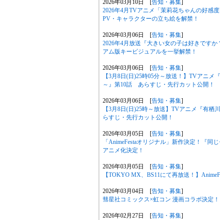
2026年03月10日 [
告知・募集
]
2026年4月TVアニメ「茉莉花ちゃんの好
PV・キャラクターの立ち絵を解禁！
2026年03月06日 [
告知・募集
]
2026年4月放送『大きい女の子は好きです
アム版キービジュアルを一挙解禁！
2026年03月06日 [
告知・募集
]
【3月8日(日)25時05分～放送！】TVア
～』第10話 あらすじ・先行カット公開！
2026年03月06日 [
告知・募集
]
【3月8日(日)25時～放送】TVアニメ『有
らすじ・先行カット公開！
2026年03月05日 [
告知・募集
]
「AnimeFestaオリジナル」新作決定！
アニメ化決定！
2026年03月05日 [
告知・募集
]
【TOKYO MX、BS11にて再放送！】Anim
2026年03月04日 [
告知・募集
]
彗星社コミックス×虹コン 漫画コラボ決定！
2026年02月27日 [
告知・募集
]