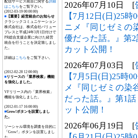
配信サービス統合に関する
詳細
2026年07月10日 [
はこちら
をご覧下さい。
(2012-03-19 00:00:00)
【7月12日(日)25
■
【重要】経営統合のお知らせ
クラシックコミュニケーション
ニメ『同じゼミの
株式会社は、株式会社バリュー
プレスと平成24年3月1日付けで
優だった話。』第
PR総合支援企業に向けた経営
統合を行うことを決定致しまし
カット公開！
た。
詳細は
こちら
をご覧下さい。
2026年07月03日 [
(2012-02-28 12:00:00)
【7月5日(日)25時
■
リリースの「業界検索」機能
を強化しました。
メ『同じゼミの染
VFリリース内の「業界検索」
だった話。』第1
機能を強化しました。
(2012-01-17 16:00:00)
ット公開！
■
Grow!ボタンを設置しまし
た。
2026年06月19日 [
ソーシャル環境を調査を目的に
「Grow!」ボタンを設置しまし
【6月21日(日)25
た。