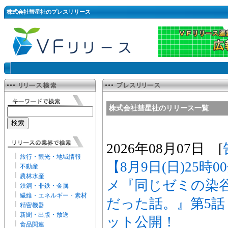
株式会社彗星社のプレスリリース
株式会社彗星社のリリース一覧
2026年08月07日 [
旅行・観光・地域情報
【8月9日(日)25時
不動産
農林水産
メ『同じゼミの染
鉄鋼・非鉄・金属
繊維・エネルギー・素材
だった話。』第5
精密機器
新聞・出版・放送
ット公開！
食品関連