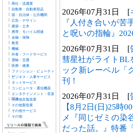
商社・流通業
自動車・自動車部品
2026年07月31日 [
国・自治体・公共機関
『人付き合いが苦
広告・デザイン
建築・土木
と呪いの指輪』202
携帯、モバイル関連
金融・保険
教育
2026年07月31日 [
機械
外食・フードサービス
彗星社がライトBL
運輸・交通
医療・健康
ック新レーベル「
ファッション・ビューティ
ー
ビジネス・人事サービス
刊！
ネットサービス
コンピュータ・通信機器
2026年07月31日 [
エンタテインメント・音楽
関連
その他非製造業
【8月2日(日)25時
その他製造業
その他サービス
メ『同じゼミの染
その他
だった話。』特番