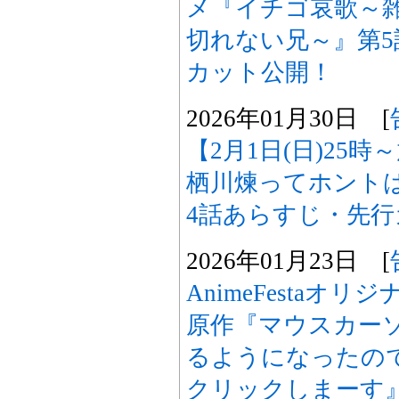
メ『イチゴ哀歌～
切れない兄～』第
カット公開！
2026年01月30日 [
【2月1日(日)25
栖川煉ってホント
4話あらすじ・先
2026年01月23日 [
AnimeFestaオ
原作『マウスカー
るようになったの
クリックしまーす