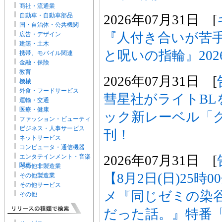
商社・流通業
自動車・自動車部品
2026年07月31日 [
国・自治体・公共機関
『人付き合いが苦
広告・デザイン
建築・土木
と呪いの指輪』202
携帯、モバイル関連
金融・保険
教育
2026年07月31日 [
機械
外食・フードサービス
彗星社がライトBL
運輸・交通
医療・健康
ック新レーベル「
ファッション・ビューティ
ー
ビジネス・人事サービス
刊！
ネットサービス
コンピュータ・通信機器
2026年07月31日 [
エンタテインメント・音楽
関連
その他非製造業
【8月2日(日)25時
その他製造業
その他サービス
メ『同じゼミの染
その他
だった話。』特番