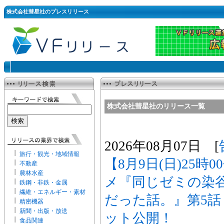
株式会社彗星社のプレスリリース
株式会社彗星社のリリース一覧
2026年08月07日 [
旅行・観光・地域情報
【8月9日(日)25時
不動産
農林水産
メ『同じゼミの染
鉄鋼・非鉄・金属
繊維・エネルギー・素材
だった話。』第5
精密機器
新聞・出版・放送
ット公開！
食品関連