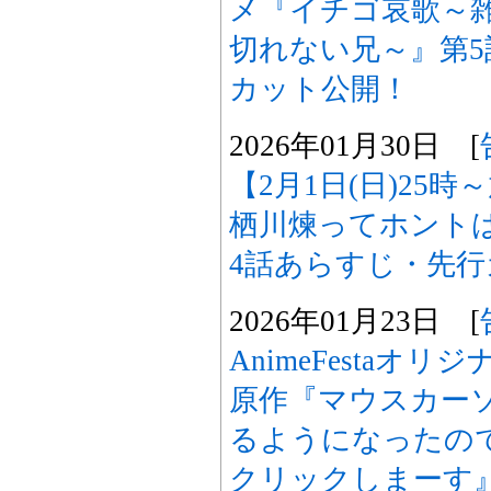
メ『イチゴ哀歌～
切れない兄～』第
カット公開！
2026年01月30日 [
【2月1日(日)25
栖川煉ってホント
4話あらすじ・先
2026年01月23日 [
AnimeFestaオ
原作『マウスカー
るようになったの
クリックしまーす