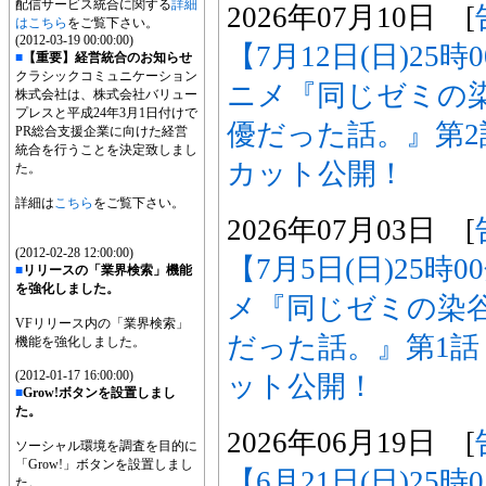
配信サービス統合に関する
詳細
2026年07月10日 [
はこちら
をご覧下さい。
(2012-03-19 00:00:00)
【7月12日(日)25
■
【重要】経営統合のお知らせ
クラシックコミュニケーション
ニメ『同じゼミの
株式会社は、株式会社バリュー
プレスと平成24年3月1日付けで
優だった話。』第
PR総合支援企業に向けた経営
統合を行うことを決定致しまし
カット公開！
た。
詳細は
こちら
をご覧下さい。
2026年07月03日 [
(2012-02-28 12:00:00)
【7月5日(日)25時
■
リリースの「業界検索」機能
を強化しました。
メ『同じゼミの染
VFリリース内の「業界検索」
だった話。』第1
機能を強化しました。
(2012-01-17 16:00:00)
ット公開！
■
Grow!ボタンを設置しまし
た。
2026年06月19日 [
ソーシャル環境を調査を目的に
「Grow!」ボタンを設置しまし
【6月21日(日)25
た。