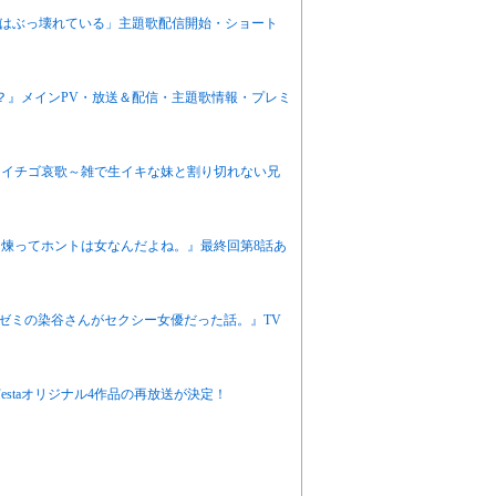
感度はぶっ壊れている」主題歌配信開始・ショート
か？』メインPV・放送＆配信・主題歌情報・プレミ
ニメ『イチゴ哀歌～雑で生イキな妹と割り切れない兄
栖川煉ってホントは女なんだよね。』最終回第8話あ
『同じゼミの染谷さんがセクシー女優だった話。』TV
eFestaオリジナル4作品の再放送が決定！