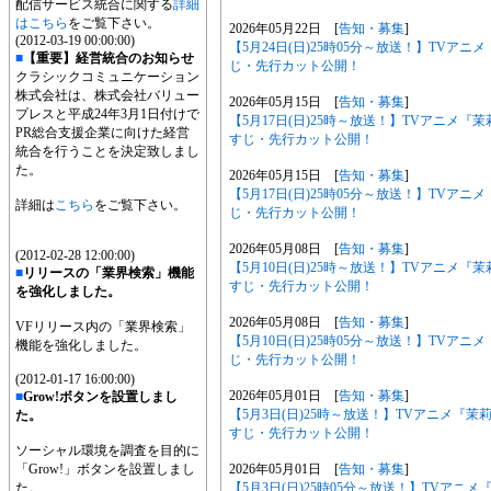
配信サービス統合に関する
詳細
はこちら
をご覧下さい。
2026年05月22日 [
告知・募集
]
(2012-03-19 00:00:00)
【5月24日(日)25時05分～放送！】TV
■
【重要】経営統合のお知らせ
じ・先行カット公開！
クラシックコミュニケーション
株式会社は、株式会社バリュー
2026年05月15日 [
告知・募集
]
プレスと平成24年3月1日付けで
【5月17日(日)25時～放送！】TVアニメ
PR総合支援企業に向けた経営
すじ・先行カット公開！
統合を行うことを決定致しまし
た。
2026年05月15日 [
告知・募集
]
【5月17日(日)25時05分～放送！】TV
詳細は
こちら
をご覧下さい。
じ・先行カット公開！
2026年05月08日 [
告知・募集
]
(2012-02-28 12:00:00)
【5月10日(日)25時～放送！】TVアニメ
■
リリースの「業界検索」機能
すじ・先行カット公開！
を強化しました。
2026年05月08日 [
告知・募集
]
VFリリース内の「業界検索」
【5月10日(日)25時05分～放送！】TV
機能を強化しました。
じ・先行カット公開！
(2012-01-17 16:00:00)
2026年05月01日 [
告知・募集
]
■
Grow!ボタンを設置しまし
【5月3日(日)25時～放送！】TVアニメ『
た。
すじ・先行カット公開！
ソーシャル環境を調査を目的に
2026年05月01日 [
告知・募集
]
「Grow!」ボタンを設置しまし
【5月3日(日)25時05分～放送！】TVア
た。