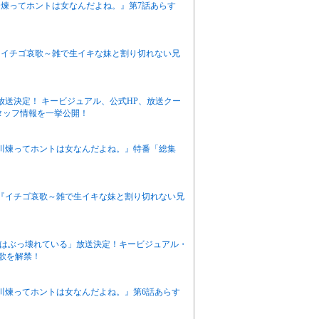
栖川煉ってホントは女なんだよね。』第7話あらす
ニメ『イチゴ哀歌～雑で生イキな妹と割り切れない兄
月放送決定！ キービジュアル、公式HP、放送クー
タッフ情報を一挙公開！
有栖川煉ってホントは女なんだよね。』特番「総集
アニメ『イチゴ哀歌～雑で生イキな妹と割り切れない兄
感度はぶっ壊れている」放送決定！キービジュアル・
題歌を解禁！
有栖川煉ってホントは女なんだよね。』第6話あらす