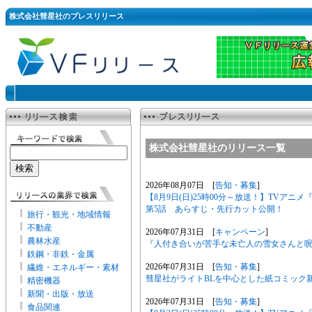
株式会社彗星社のプレスリリース
株式会社彗星社のリリース一覧
2026年08月07日 [
告知・募集
]
【8月9日(日)25時00分～放送！】TVア
第5話 あらすじ・先行カット公開！
旅行・観光・地域情報
不動産
2026年07月31日 [
キャンペーン
]
農林水産
『人付き合いが苦手な未亡人の雪女さんと呪い
鉄鋼・非鉄・金属
2026年07月31日 [
告知・募集
]
繊維・エネルギー・素材
彗星社がライトBLを中心とした紙コミック
精密機器
新聞・出版・放送
2026年07月31日 [
告知・募集
]
食品関連