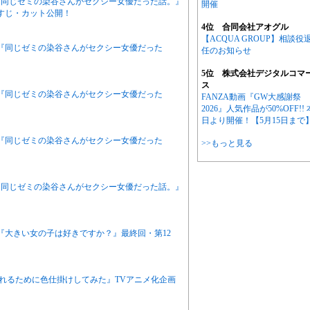
ニメ『同じゼミの染谷さんがセクシー女優だった話。』
開催
すじ・カット公開！
4位 合同会社アオグル
【ACQUA GROUP】相談役
アニメ『同じゼミの染谷さんがセクシー女優だった
任のお知らせ
5位 株式会社デジタルコマ
ス
アニメ『同じゼミの染谷さんがセクシー女優だった
FANZA動画『GW大感謝祭
2026』人気作品が50%OFF!! 
日より開催！【5月15日まで
アニメ『同じゼミの染谷さんがセクシー女優だった
>>もっと見る
ニメ『同じゼミの染谷さんがセクシー女優だった話。』
ニメ『大きい女の子は好きですか？』最終回・第12
作『別れるために色仕掛けしてみた』TVアニメ化企画