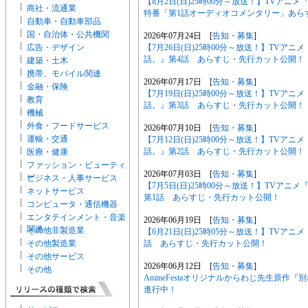
【8月2日(日)25時00分～放送！】TVア
商社・流通業
特番「第1話オーディオコメンタリー」あら
自動車・自動車部品
国・自治体・公共機関
2026年07月24日 [
告知・募集
]
【7月26日(日)25時00分～放送！】TV
広告・デザイン
話。』第4話 あらすじ・先行カット公開！
建築・土木
携帯、モバイル関連
2026年07月17日 [
告知・募集
]
金融・保険
【7月19日(日)25時00分～放送！】TV
教育
話。』第3話 あらすじ・先行カット公開！
機械
外食・フードサービス
2026年07月10日 [
告知・募集
]
運輸・交通
【7月12日(日)25時00分～放送！】TV
話。』第2話 あらすじ・先行カット公開！
医療・健康
ファッション・ビューティ
2026年07月03日 [
告知・募集
]
ー
ビジネス・人事サービス
【7月5日(日)25時00分～放送！】TVア
ネットサービス
第1話 あらすじ・先行カット公開！
コンピュータ・通信機器
エンタテインメント・音楽
2026年06月19日 [
告知・募集
]
関連
その他非製造業
【6月21日(日)25時05分～放送！】TVア
話 あらすじ・先行カット公開！
その他製造業
その他サービス
2026年06月12日 [
告知・募集
]
その他
AnimeFestaオリジナルからわじ先生原
進行中！