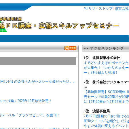
VFリリーストップ
|
運営会社
1位 北陸製菓株式会社
するどいまえばのポケモンた
が大集合！「いかりのまえー
ー」8月3日より登場！
ニメ『同じゼミの染谷さんがセクシー女優だった話。』
2位 株式会社デジタルコマ
ス
【48時間限定】SOD30周年 1
円セールで対象20商品が100
の指輪』2026年10月放送決定！
に【7月15日から7月17日ま
3位 涙活事務局
新レーベル「グランツピュア」を創刊！
7月17日(漫画の日)に“泣ける
画50タイトル”を紹介して泣
やすい体質に変えるイベント