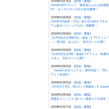
2026年03月10日 [
告知・募集
]
2026年4月TVアニメ「茉莉花ちゃんの好
PV・キャラクターの立ち絵を解禁！
2026年03月06日 [
告知・募集
]
2026年4月放送『大きい女の子は好きです
アム版キービジュアルを一挙解禁！
2026年03月06日 [
告知・募集
]
【3月8日(日)25時05分～放送！】TVア
～』第10話 あらすじ・先行カット公開！
2026年03月06日 [
告知・募集
]
【3月8日(日)25時～放送】TVアニメ『有
らすじ・先行カット公開！
2026年03月05日 [
告知・募集
]
「AnimeFestaオリジナル」新作決定！
アニメ化決定！
2026年03月05日 [
告知・募集
]
【TOKYO MX、BS11にて再放送！】Anim
2026年03月04日 [
告知・募集
]
彗星社コミックス×虹コン 漫画コラボ決定！
2026年02月27日 [
告知・募集
]