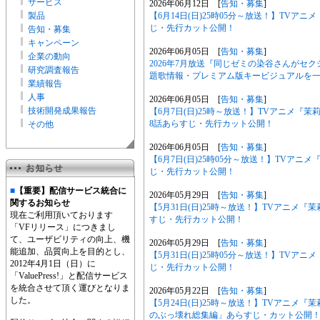
サービス
2026年06月12日 [
告知・募集
]
製品
【6月14日(日)25時05分～放送！】TVア
じ・先行カット公開！
告知・募集
キャンペーン
2026年06月05日 [
告知・募集
]
企業の動向
2026年7月放送『同じゼミの染谷さんがセ
研究調査報告
題歌情報・プレミアム版キービジュアルを
業績報告
人事
2026年06月05日 [
告知・募集
]
技術開発成果報告
【6月7日(日)25時～放送！】TVアニメ
8話あらすじ・先行カット公開！
その他
2026年06月05日 [
告知・募集
]
【6月7日(日)25時05分～放送！】TVア
じ・先行カット公開！
■
【重要】配信サービス統合に
2026年05月29日 [
告知・募集
]
関するお知らせ
【5月31日(日)25時～放送！】TVアニメ
現在ご利用頂いております
すじ・先行カット公開！
「VFリリース」につきまし
て、ユーザビリティの向上、機
2026年05月29日 [
告知・募集
]
能追加、品質向上を目的とし、
【5月31日(日)25時05分～放送！】TV
2012年4月1日（日）に
じ・先行カット公開！
「ValuePress!」と配信サービス
を統合させて頂く運びとなりま
2026年05月22日 [
告知・募集
]
した。
【5月24日(日)25時～放送！】TVアニメ
のぶっ壊れ総集編」あらすじ・カット公開