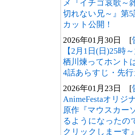
メ『イチゴ哀歌～
切れない兄～』第
カット公開！
2026年01月30日 [
【2月1日(日)25
栖川煉ってホント
4話あらすじ・先
2026年01月23日 [
AnimeFestaオ
原作『マウスカー
るようになったの
クリックしまーす