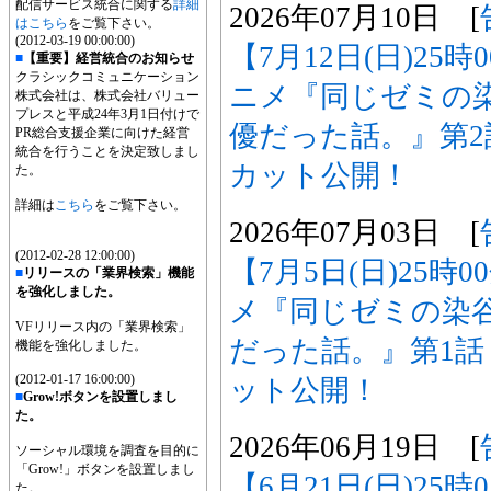
配信サービス統合に関する
詳細
2026年07月10日 [
はこちら
をご覧下さい。
(2012-03-19 00:00:00)
【7月12日(日)25
■
【重要】経営統合のお知らせ
クラシックコミュニケーション
ニメ『同じゼミの
株式会社は、株式会社バリュー
プレスと平成24年3月1日付けで
優だった話。』第
PR総合支援企業に向けた経営
統合を行うことを決定致しまし
カット公開！
た。
詳細は
こちら
をご覧下さい。
2026年07月03日 [
(2012-02-28 12:00:00)
【7月5日(日)25時
■
リリースの「業界検索」機能
を強化しました。
メ『同じゼミの染
VFリリース内の「業界検索」
だった話。』第1
機能を強化しました。
(2012-01-17 16:00:00)
ット公開！
■
Grow!ボタンを設置しまし
た。
2026年06月19日 [
ソーシャル環境を調査を目的に
「Grow!」ボタンを設置しまし
【6月21日(日)25
た。