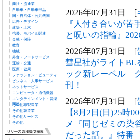
商社・流通業
自動車・自動車部品
2026年07月31日 [
国・自治体・公共機関
『人付き合いが苦
広告・デザイン
建築・土木
と呪いの指輪』202
携帯、モバイル関連
金融・保険
教育
2026年07月31日 [
機械
外食・フードサービス
彗星社がライトBL
運輸・交通
医療・健康
ック新レーベル「
ファッション・ビューティ
ー
ビジネス・人事サービス
刊！
ネットサービス
コンピュータ・通信機器
2026年07月31日 [
エンタテインメント・音楽
関連
その他非製造業
【8月2日(日)25時
その他製造業
その他サービス
メ『同じゼミの染
その他
だった話。』特番