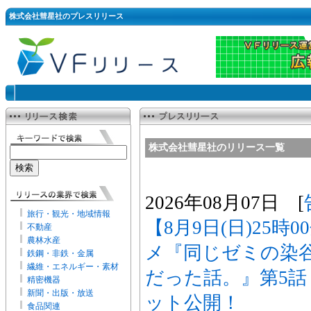
株式会社彗星社のプレスリリース
株式会社彗星社のリリース一覧
2026年08月07日 [
旅行・観光・地域情報
【8月9日(日)25時
不動産
農林水産
メ『同じゼミの染
鉄鋼・非鉄・金属
繊維・エネルギー・素材
だった話。』第5
精密機器
新聞・出版・放送
ット公開！
食品関連