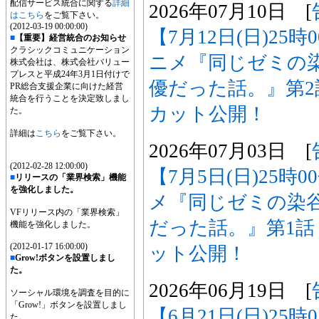
配信サービス統合に関する
詳細
2026年07月10日 [
はこちら
をご覧下さい。
(2012-03-19 00:00:00)
【7月12日(日)25
■
【重要】経営統合のお知らせ
クラシックコミュニケーション
ニメ『同じゼミの
株式会社は、株式会社バリュー
プレスと平成24年3月1日付けで
優だった話。』第
PR総合支援企業に向けた経営
統合を行うことを決定致しまし
カット公開！
た。
詳細は
こちら
をご覧下さい。
2026年07月03日 [
(2012-02-28 12:00:00)
【7月5日(日)25時
■
リリースの「業界検索」機能
を強化しました。
メ『同じゼミの染
VFリリース内の「業界検索」
だった話。』第1
機能を強化しました。
(2012-01-17 16:00:00)
ット公開！
■
Grow!ボタンを設置しまし
た。
2026年06月19日 [
ソーシャル環境を調査を目的に
「Grow!」ボタンを設置しまし
【6月21日(日)25
た。