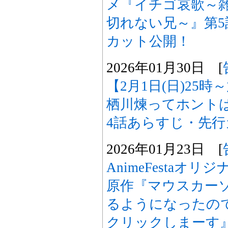
メ『イチゴ哀歌～
切れない兄～』第
カット公開！
2026年01月30日 [
【2月1日(日)25
栖川煉ってホント
4話あらすじ・先
2026年01月23日 [
AnimeFestaオ
原作『マウスカー
るようになったの
クリックしまーす