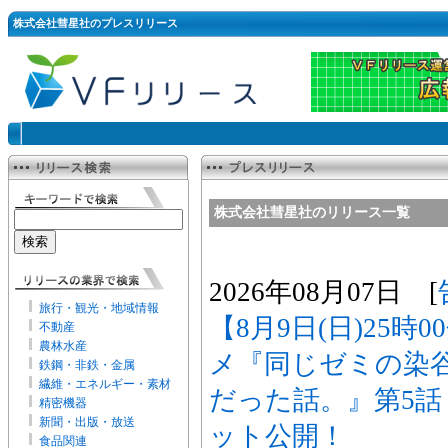
株式会社彗星社のプレスリリース
株式会社彗星社のリリース一覧
2026年08月07日 [
旅行・観光・地域情報
【8月9日(日)25時
不動産
農林水産
メ『同じゼミの染
鉄鋼・非鉄・金属
繊維・エネルギー・素材
だった話。』第5
精密機器
新聞・出版・放送
ット公開！
食品関連