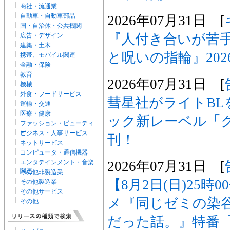
商社・流通業
自動車・自動車部品
2026年07月31日 [
国・自治体・公共機関
『人付き合いが苦
広告・デザイン
建築・土木
と呪いの指輪』202
携帯、モバイル関連
金融・保険
教育
2026年07月31日 [
機械
外食・フードサービス
彗星社がライトBL
運輸・交通
医療・健康
ック新レーベル「
ファッション・ビューティ
ー
ビジネス・人事サービス
刊！
ネットサービス
コンピュータ・通信機器
2026年07月31日 [
エンタテインメント・音楽
関連
その他非製造業
【8月2日(日)25時
その他製造業
その他サービス
メ『同じゼミの染
その他
だった話。』特番