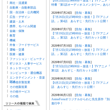
【8月2日(日)25時00分～放送！】TVア
商社・流通業
特番「第1話オーディオコメンタリー」あら
自動車・自動車部品
国・自治体・公共機関
2026年07月24日 [
告知・募集
]
【7月26日(日)25時00分～放送！】TV
広告・デザイン
話。』第4話 あらすじ・先行カット公開！
建築・土木
携帯、モバイル関連
2026年07月17日 [
告知・募集
]
金融・保険
【7月19日(日)25時00分～放送！】TV
教育
話。』第3話 あらすじ・先行カット公開！
機械
外食・フードサービス
2026年07月10日 [
告知・募集
]
運輸・交通
【7月12日(日)25時00分～放送！】TV
話。』第2話 あらすじ・先行カット公開！
医療・健康
ファッション・ビューティ
2026年07月03日 [
告知・募集
]
ー
ビジネス・人事サービス
【7月5日(日)25時00分～放送！】TVア
ネットサービス
第1話 あらすじ・先行カット公開！
コンピュータ・通信機器
エンタテインメント・音楽
2026年06月19日 [
告知・募集
]
関連
その他非製造業
【6月21日(日)25時05分～放送！】TVア
話 あらすじ・先行カット公開！
その他製造業
その他サービス
2026年06月12日 [
告知・募集
]
その他
AnimeFestaオリジナルからわじ先生原
進行中！