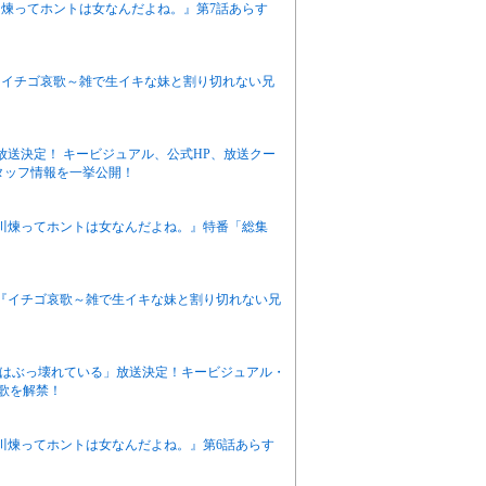
栖川煉ってホントは女なんだよね。』第7話あらす
ニメ『イチゴ哀歌～雑で生イキな妹と割り切れない兄
月放送決定！ キービジュアル、公式HP、放送クー
タッフ情報を一挙公開！
有栖川煉ってホントは女なんだよね。』特番「総集
アニメ『イチゴ哀歌～雑で生イキな妹と割り切れない兄
感度はぶっ壊れている」放送決定！キービジュアル・
題歌を解禁！
有栖川煉ってホントは女なんだよね。』第6話あらす