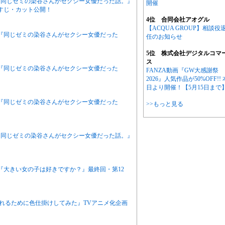
ニメ『同じゼミの染谷さんがセクシー女優だった話。』
開催
すじ・カット公開！
4位 合同会社アオグル
【ACQUA GROUP】相談役
アニメ『同じゼミの染谷さんがセクシー女優だった
任のお知らせ
5位 株式会社デジタルコマ
ス
アニメ『同じゼミの染谷さんがセクシー女優だった
FANZA動画『GW大感謝祭
2026』人気作品が50%OFF!! 
日より開催！【5月15日まで
アニメ『同じゼミの染谷さんがセクシー女優だった
>>もっと見る
ニメ『同じゼミの染谷さんがセクシー女優だった話。』
ニメ『大きい女の子は好きですか？』最終回・第12
作『別れるために色仕掛けしてみた』TVアニメ化企画