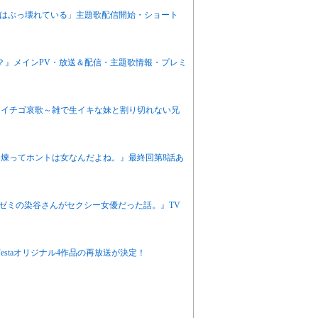
感度はぶっ壊れている」主題歌配信開始・ショート
か？』メインPV・放送＆配信・主題歌情報・プレミ
ニメ『イチゴ哀歌～雑で生イキな妹と割り切れない兄
栖川煉ってホントは女なんだよね。』最終回第8話あ
『同じゼミの染谷さんがセクシー女優だった話。』TV
eFestaオリジナル4作品の再放送が決定！