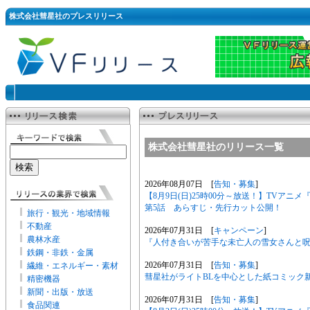
株式会社彗星社のプレスリリース
株式会社彗星社のリリース一覧
2026年08月07日 [
告知・募集
]
【8月9日(日)25時00分～放送！】TVア
第5話 あらすじ・先行カット公開！
旅行・観光・地域情報
不動産
2026年07月31日 [
キャンペーン
]
農林水産
『人付き合いが苦手な未亡人の雪女さんと呪い
鉄鋼・非鉄・金属
2026年07月31日 [
告知・募集
]
繊維・エネルギー・素材
彗星社がライトBLを中心とした紙コミック
精密機器
新聞・出版・放送
2026年07月31日 [
告知・募集
]
食品関連