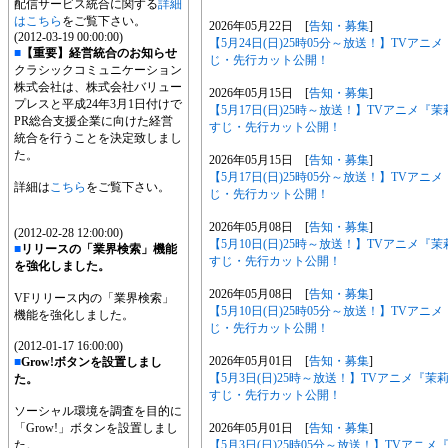
配信サービス統合に関する
詳細
はこちら
をご覧下さい。
2026年05月22日 [
告知・募集
]
(2012-03-19 00:00:00)
【5月24日(日)25時05分～放送！】TV
■
【重要】経営統合のお知らせ
じ・先行カット公開！
クラシックコミュニケーション
株式会社は、株式会社バリュー
2026年05月15日 [
告知・募集
]
プレスと平成24年3月1日付けで
【5月17日(日)25時～放送！】TVアニメ
PR総合支援企業に向けた経営
すじ・先行カット公開！
統合を行うことを決定致しまし
た。
2026年05月15日 [
告知・募集
]
【5月17日(日)25時05分～放送！】TV
詳細は
こちら
をご覧下さい。
じ・先行カット公開！
2026年05月08日 [
告知・募集
]
(2012-02-28 12:00:00)
【5月10日(日)25時～放送！】TVアニメ
■
リリースの「業界検索」機能
すじ・先行カット公開！
を強化しました。
2026年05月08日 [
告知・募集
]
VFリリース内の「業界検索」
【5月10日(日)25時05分～放送！】TV
機能を強化しました。
じ・先行カット公開！
(2012-01-17 16:00:00)
2026年05月01日 [
告知・募集
]
■
Grow!ボタンを設置しまし
【5月3日(日)25時～放送！】TVアニメ『
た。
すじ・先行カット公開！
ソーシャル環境を調査を目的に
2026年05月01日 [
告知・募集
]
「Grow!」ボタンを設置しまし
【5月3日(日)25時05分～放送！】TVア
た。