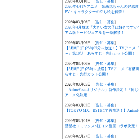
2026年03月10日 [
告知・募集
]
2026年4月TVアニメ「茉莉花ちゃんの好
PV・キャラクターの立ち絵を解禁！
2026年03月06日 [
告知・募集
]
2026年4月放送『大きい女の子は好きです
アム版キービジュアルを一挙解禁！
2026年03月06日 [
告知・募集
]
【3月8日(日)25時05分～放送！】TVア
～』第10話 あらすじ・先行カット公開！
2026年03月06日 [
告知・募集
]
【3月8日(日)25時～放送】TVアニメ『有
らすじ・先行カット公開！
2026年03月05日 [
告知・募集
]
「AnimeFestaオリジナル」新作決定！
アニメ化決定！
2026年03月05日 [
告知・募集
]
【TOKYO MX、BS11にて再放送！】Anim
2026年03月04日 [
告知・募集
]
彗星社コミックス×虹コン 漫画コラボ決定！
2026年02月27日 [
告知・募集
]