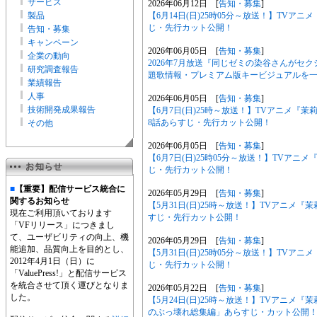
サービス
2026年06月12日 [
告知・募集
]
製品
【6月14日(日)25時05分～放送！】TVア
じ・先行カット公開！
告知・募集
キャンペーン
2026年06月05日 [
告知・募集
]
企業の動向
2026年7月放送『同じゼミの染谷さんがセ
研究調査報告
題歌情報・プレミアム版キービジュアルを
業績報告
人事
2026年06月05日 [
告知・募集
]
技術開発成果報告
【6月7日(日)25時～放送！】TVアニメ
8話あらすじ・先行カット公開！
その他
2026年06月05日 [
告知・募集
]
【6月7日(日)25時05分～放送！】TVア
じ・先行カット公開！
■
【重要】配信サービス統合に
2026年05月29日 [
告知・募集
]
関するお知らせ
【5月31日(日)25時～放送！】TVアニメ
現在ご利用頂いております
すじ・先行カット公開！
「VFリリース」につきまし
て、ユーザビリティの向上、機
2026年05月29日 [
告知・募集
]
能追加、品質向上を目的とし、
【5月31日(日)25時05分～放送！】TV
2012年4月1日（日）に
じ・先行カット公開！
「ValuePress!」と配信サービス
を統合させて頂く運びとなりま
2026年05月22日 [
告知・募集
]
した。
【5月24日(日)25時～放送！】TVアニメ
のぶっ壊れ総集編」あらすじ・カット公開