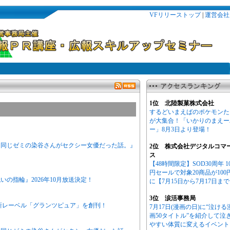
VFリリーストップ
|
運営会社
1位 北陸製菓株式会社
するどいまえばのポケモンた
が大集合！「いかりのまえー
ー」8月3日より登場！
ニメ『同じゼミの染谷さんがセクシー女優だった話。』
2位 株式会社デジタルコマ
ス
【48時間限定】SOD30周年 1
円セールで対象20商品が100
の指輪』2026年10月放送決定！
に【7月15日から7月17日ま
3位 涙活事務局
新レーベル「グランツピュア」を創刊！
7月17日(漫画の日)に“泣ける
画50タイトル”を紹介して泣
やすい体質に変えるイベント