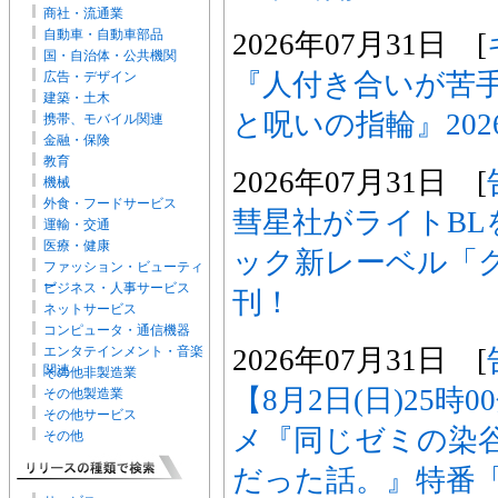
商社・流通業
自動車・自動車部品
2026年07月31日 [
国・自治体・公共機関
『人付き合いが苦
広告・デザイン
建築・土木
と呪いの指輪』202
携帯、モバイル関連
金融・保険
教育
2026年07月31日 [
機械
外食・フードサービス
彗星社がライトBL
運輸・交通
医療・健康
ック新レーベル「
ファッション・ビューティ
ー
ビジネス・人事サービス
刊！
ネットサービス
コンピュータ・通信機器
2026年07月31日 [
エンタテインメント・音楽
関連
その他非製造業
【8月2日(日)25時
その他製造業
その他サービス
メ『同じゼミの染
その他
だった話。』特番