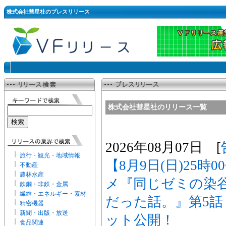
株式会社彗星社のプレスリリース
株式会社彗星社のリリース一覧
2026年08月07日 [
旅行・観光・地域情報
【8月9日(日)25時
不動産
農林水産
メ『同じゼミの染
鉄鋼・非鉄・金属
繊維・エネルギー・素材
だった話。』第5
精密機器
新聞・出版・放送
ット公開！
食品関連