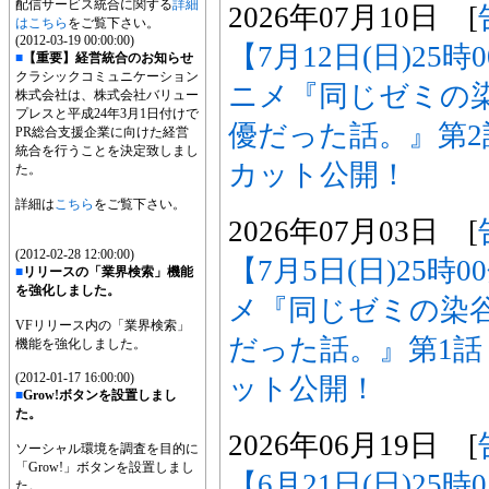
配信サービス統合に関する
詳細
2026年07月10日 [
はこちら
をご覧下さい。
(2012-03-19 00:00:00)
【7月12日(日)25
■
【重要】経営統合のお知らせ
クラシックコミュニケーション
ニメ『同じゼミの
株式会社は、株式会社バリュー
プレスと平成24年3月1日付けで
優だった話。』第
PR総合支援企業に向けた経営
統合を行うことを決定致しまし
カット公開！
た。
詳細は
こちら
をご覧下さい。
2026年07月03日 [
(2012-02-28 12:00:00)
【7月5日(日)25時
■
リリースの「業界検索」機能
を強化しました。
メ『同じゼミの染
VFリリース内の「業界検索」
だった話。』第1
機能を強化しました。
(2012-01-17 16:00:00)
ット公開！
■
Grow!ボタンを設置しまし
た。
2026年06月19日 [
ソーシャル環境を調査を目的に
「Grow!」ボタンを設置しまし
【6月21日(日)25
た。