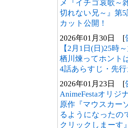
メ『イチゴ哀歌～
切れない兄～』第
カット公開！
2026年01月30日 [
【2月1日(日)25
栖川煉ってホント
4話あらすじ・先
2026年01月23日 [
AnimeFestaオ
原作『マウスカー
るようになったの
クリックしまーす